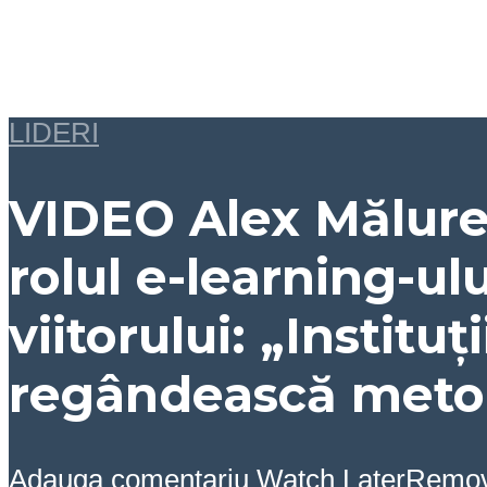
LIDERI
VIDEO Alex Mălure
rolul e-learning-ul
viitorului: „Institu
regândească meto
Adauga comentariu
Watch Later
Remo