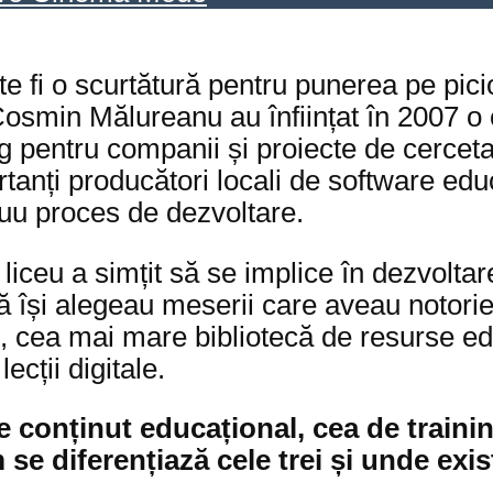
e fi o scurtătură pentru punerea pe pic
 Cosmin Mălureanu au înființat în 2007 
ng pentru companii și proiecte de cerceta
rtanți producători locali de software ed
inuu proces de dezvoltare.
liceu a simțit să se implice în dezvolta
își alegeau meserii care aveau notorietat
 cea mai mare bibliotecă de resurse ed
ecții digitale.
 conținut educațional, cea de trainin
 se diferențiază cele trei și unde exi