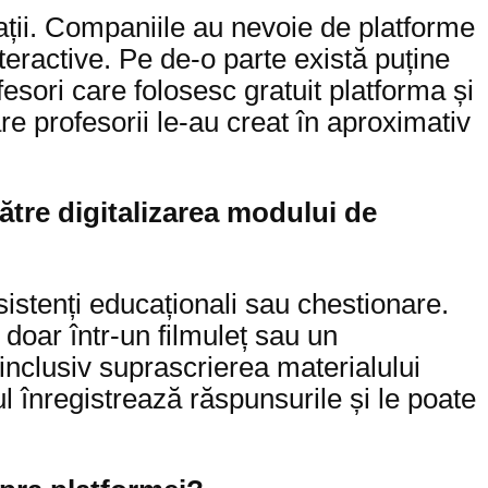
ții. Companiile au nevoie de platforme
nteractive. Pe de-o parte există puține
fesori care folosesc gratuit platforma și
e profesorii le-au creat în aproximativ
ătre digitalizarea modului de
asistenți educaționali sau chestionare.
 doar într-un filmuleț sau un
e inclusiv suprascrierea materialului
ul înregistrează răspunsurile și le poate