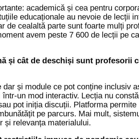
tante: academică și cea pentru corpora
tuțiile educaționale au nevoie de lecții i
r de cealaltă parte sunt foarte mulți pro
oment avem peste 7 600 de lecții pe car
ă și cât de deschiși sunt profesorii c
ve dar și module ce pot conține inclusiv 
într-un mod interactiv. Lecția nu constă
 sau pot iniția discuții. Platforma permit
 îmbunătățit pe parcurs. Mai mult, sistem
r și relevanța materialului.