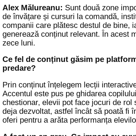
Alex Mălureanu:
Sunt două zone impor
de învățare și cursuri la comandă, insti
companii care plătesc destul de bine, ia
generează conținut relevant. În acest m
zece luni.
Ce fel de conținut găsim pe platform
predare?
Prin conținut înțelegem lecții interacti
Accentul este pus pe ghidarea copilului 
chestionar, elevii pot face jocuri de rol
deja dezvoltat, astfel încât să poată fi
oferi pentru a arăta performanța elevilo