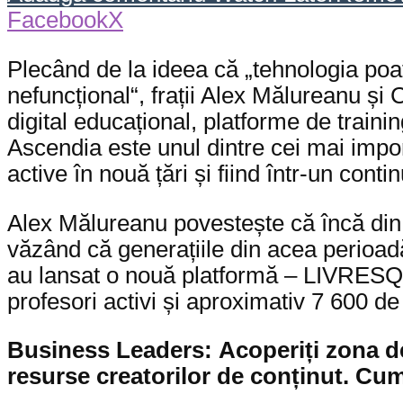
Facebook
X
Plecând de la ideea că „tehnologia poat
nefuncțional“, frații Alex Mălureanu și
digital educațional, platforme de traini
Ascendia este unul dintre cei mai impo
active în nouă țări și fiind într-un cont
Alex Mălureanu povestește că încă din 
văzând că generațiile din acea perioadă 
au lansat o nouă platformă – LIVRESQ,
profesori activi și aproximativ 7 600 de l
Business Leaders:
Acoperiți zona de
resurse creatorilor de conținut. Cum