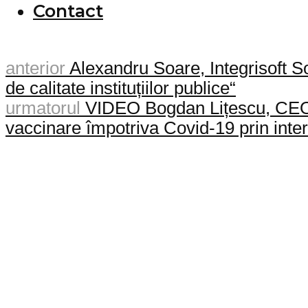
Contact
anterior
Alexandru Soare, Integrisoft So
de calitate instituțiilor publice“
urmatorul
VIDEO Bogdan Lițescu, CEO 
vaccinare împotriva Covid-19 prin inte