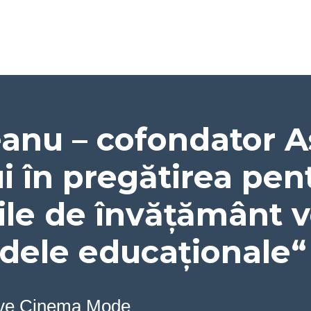
anu – cofondator A
ui în pregătirea pen
țiile de învățământ v
dele educaționale“
ve
Cinema Mode