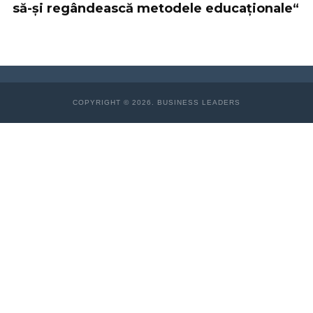
să-și regândească metodele educaționale“
COPYRIGHT © 2026. BUSINESS LEADERS