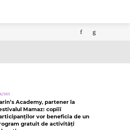
UTATI
arin’s Academy, partener la
estivalul Mamaz: copiii
articipanților vor beneficia de un
rogram gratuit de activități