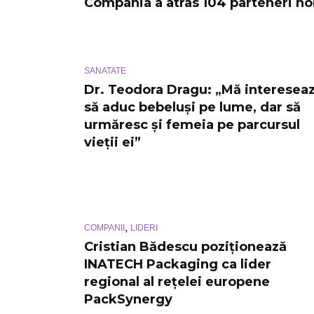
Compania a atras 104 parteneri no
SANATATE
Dr. Teodora Dragu: „Mă interesea
să aduc bebeluși pe lume, dar să
urmăresc și femeia pe parcursul
vieții ei”
,
COMPANII
LIDERI
Cristian Bădescu poziționează
INATECH Packaging ca lider
regional al rețelei europene
PackSynergy