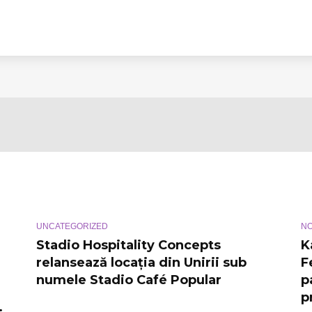
are
 de
a,
i
orii
scă
UNCATEGORIZED
NO
Stadio Hospitality Concepts
K
relansează locația din Unirii sub
F
numele Stadio Café Popular
p
p