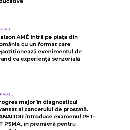
ducative
UTATI
aison AMÉ intră pe piața din
omânia cu un format care
epoziționează evenimentul de
rand ca experiență senzorială
NATATE
rogres major în diagnosticul
vansat al cancerului de prostată.
ANADOR introduce examenul PET-
T PSMA, în premieră pentru