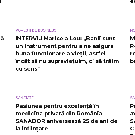
i
e
POVESTI DE BUSINESS
NO
ză
INTERVIU Maricela Leu: „Banii sunt
M
un instrument pentru a ne asigura
R
buna funcționare a vieții, astfel
r
încât să nu supraviețuim, ci să trăim
b
cu sens“
SANATATE
SA
Pasiunea pentru excelență în
P
medicina privată din România
a
SANADOR aniversează 25 de ani de
S
la înființare
C