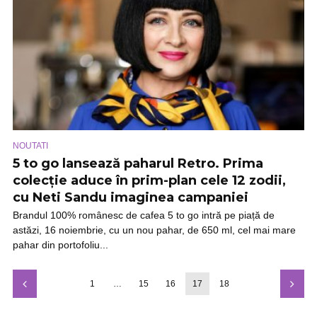
NOUTATI
5 to go lansează paharul Retro. Prima
colecție aduce în prim-plan cele 12 zodii,
cu Neti Sandu imaginea campaniei
Brandul 100% românesc de cafea 5 to go intră pe piață de
astăzi, 16 noiembrie, cu un nou pahar, de 650 ml, cel mai mare
pahar din portofoliu...
1
…
15
16
17
18