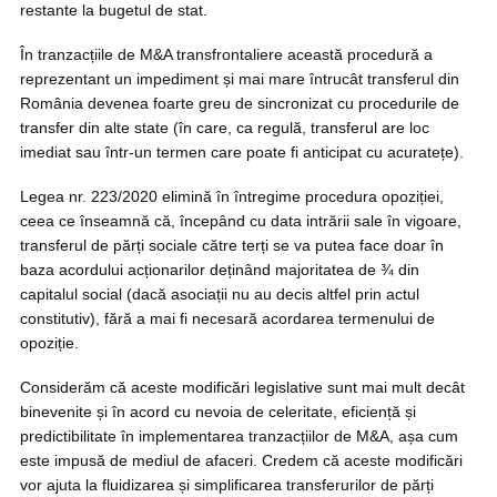
restante la bugetul de stat.
În tranzacțiile de M&A transfrontaliere această procedură a
reprezentant un impediment și mai mare întrucât transferul din
România devenea foarte greu de sincronizat cu procedurile de
transfer din alte state (în care, ca regulă, transferul are loc
imediat sau într-un termen care poate fi anticipat cu acuratețe).
Legea nr. 223/2020 elimină în întregime procedura opoziției,
ceea ce înseamnă că, începând cu data intrării sale în vigoare,
transferul de părți sociale către terți se va putea face doar în
baza acordului acționarilor deținând majoritatea de ¾ din
capitalul social (dacă asociații nu au decis altfel prin actul
constitutiv), fără a mai fi necesară acordarea termenului de
opoziție.
Considerăm că aceste modificări legislative sunt mai mult decât
binevenite și în acord cu nevoia de celeritate, eficiență și
predictibilitate în implementarea tranzacțiilor de M&A, așa cum
este impusă de mediul de afaceri. Credem că aceste modificări
vor ajuta la fluidizarea și simplificarea transferurilor de părți