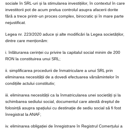
sociale în SRL-uri și la stimularea investițiilor, în contextul în care
investitorii pot de acum prelua controlul asupra afacerii dorite
fără a trece printr-un proces complex, birocratic și în mare parte
nejustificat.
Legea nr. 223/2020 aduce și alte modificări la Legea societăților,
dintre care menționăm:
i. înlăturarea cerinței cu privire la capitalul social minim de 200
RON la constituirea unui SRL;
ii. simplificarea procedurii de înmatriculare a unui SRL prin
eliminarea necesității de a dovedi efectuarea vărsămintelor în
condițiile actului constitutiv;
iii. eliminarea necesității ca la înmatricularea unei societăți și la
schimbarea sediului social, documentul care atestă dreptul de
folosință asupra spațiului cu destinație de sediu social să fi fost
înregistrat la ANAF;
iv. eliminarea obligației de înregistrare în Registrul Comerțului a