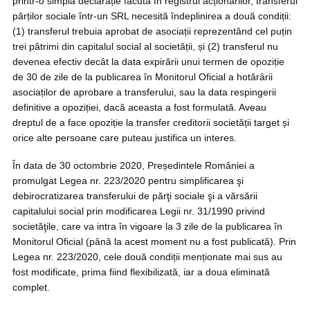
printr-o simplă declarație făcută în registrul acționarilor, transferul
părților sociale într-un SRL necesită îndeplinirea a două condiții:
(1) transferul trebuia aprobat de asociații reprezentând cel puțin
trei pătrimi din capitalul social al societății, și (2) transferul nu
devenea efectiv decât la data expirării unui termen de opoziție
de 30 de zile de la publicarea în Monitorul Oficial a hotărârii
asociaților de aprobare a transferului, sau la data respingerii
definitive a opoziției, dacă aceasta a fost formulată. Aveau
dreptul de a face opoziție la transfer creditorii societății target și
orice alte persoane care puteau justifica un interes.
În data de 30 octombrie 2020, Președintele României a
promulgat Legea nr. 223/2020 pentru simplificarea şi
debirocratizarea transferului de părţi sociale şi a vărsării
capitalului social prin modificarea Legii nr. 31/1990 privind
societăţile, care va intra în vigoare la 3 zile de la publicarea în
Monitorul Oficial (până la acest moment nu a fost publicată). Prin
Legea nr. 223/2020, cele două condiții menționate mai sus au
fost modificate, prima fiind flexibilizată, iar a doua eliminată
complet.