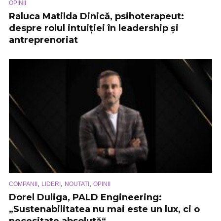
OPINII
Raluca Matilda Dinică, psihoterapeut:
despre rolul intuiției în leadership și
antreprenoriat
,
,
,
COMPANII
LIDERI
NOUTATI
OPINII
Dorel Duliga, PALD Engineering:
„Sustenabilitatea nu mai este un lux, ci o