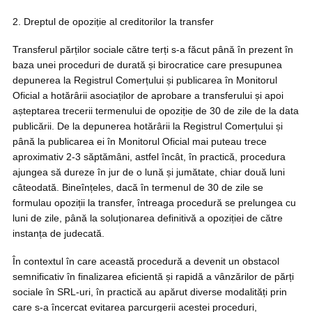
2. Dreptul de opoziție al creditorilor la transfer
Transferul părților sociale către terți s-a făcut până în prezent în
baza unei proceduri de durată și birocratice care presupunea
depunerea la Registrul Comerțului și publicarea în Monitorul
Oficial a hotărârii asociaților de aprobare a transferului și apoi
așteptarea trecerii termenului de opoziție de 30 de zile de la data
publicării. De la depunerea hotărârii la Registrul Comerțului și
până la publicarea ei în Monitorul Oficial mai puteau trece
aproximativ 2-3 săptămâni, astfel încât, în practică, procedura
ajungea să dureze în jur de o lună și jumătate, chiar două luni
câteodată. Bineînțeles, dacă în termenul de 30 de zile se
formulau opoziții la transfer, întreaga procedură se prelungea cu
luni de zile, până la soluționarea definitivă a opoziției de către
instanța de judecată.
În contextul în care această procedură a devenit un obstacol
semnificativ în finalizarea eficientă și rapidă a vânzărilor de părți
sociale în SRL-uri, în practică au apărut diverse modalități prin
care s-a încercat evitarea parcurgerii acestei proceduri,