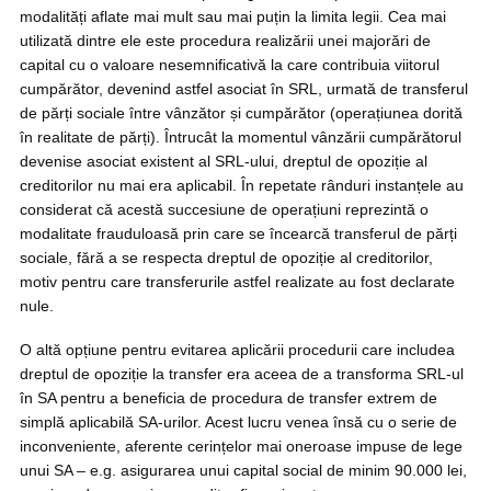
modalități aflate mai mult sau mai puțin la limita legii. Cea mai
utilizată dintre ele este procedura realizării unei majorări de
capital cu o valoare nesemnificativă la care contribuia viitorul
cumpărător, devenind astfel asociat în SRL, urmată de transferul
de părți sociale între vânzător și cumpărător (operațiunea dorită
în realitate de părți). Întrucât la momentul vânzării cumpărătorul
devenise asociat existent al SRL-ului, dreptul de opoziție al
creditorilor nu mai era aplicabil. În repetate rânduri instanțele au
considerat că acestă succesiune de operațiuni reprezintă o
modalitate frauduloasă prin care se încearcă transferul de părți
sociale, fără a se respecta dreptul de opoziție al creditorilor,
motiv pentru care transferurile astfel realizate au fost declarate
nule.
O altă opțiune pentru evitarea aplicării procedurii care includea
dreptul de opoziție la transfer era aceea de a transforma SRL-ul
în SA pentru a beneficia de procedura de transfer extrem de
simplă aplicabilă SA-urilor. Acest lucru venea însă cu o serie de
inconveniente, aferente cerințelor mai oneroase impuse de lege
unui SA – e.g. asigurarea unui capital social de minim 90.000 lei,