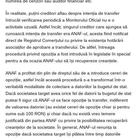
numirea de cenzori sau auditor financiar etc.
În realitate, puțini creditori aflau despre intenția de transfer
întrucât verificarea periodică a Monitorului Oficial nu e o
activitate uzuală. Astfel încât, singurul creditor care ajungea să
cunoască intenția de transfer era ANAF-ul, acesta fiind notificat
direct de Registrul Comerțului cu privire la existența hotărârii
asociaților de aprobare a transferului. De altfel, întreaga
procedură privind opoziția a fost introdusă în legislație în special
pentru a da ocazia ANAF-ului să își recupereze creanțele.
ANAF a profitat din plin de dreptul său de a introduce cereri de
opoziție, astfel încât această procedură s-a transformat într-o
veritabilă modalitate de colectare a datoriilor la bugetul de stat.
Dacă societatea target avea orice fel de datorii la bugetul de stat
puteai fi sigur că ANAF-ul va face opoziție la transfer, indiferent
de valoarea datoriei (au existat cereri de opoziție chiar și pentru
sume sub 100 RON) și chiar dacă nu există vreo temere
justificată din partea ANAF cu privire la posibilitatea recuperării
creanțelor de la societate. În general, ANAF-ul renunța la
opoziție dacă societatea target își plătea între timp datoriile