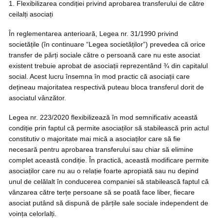
1. Flexibilizarea condiției privind aprobarea transferului de către
ceilalți asociați
În reglementarea anterioară, Legea nr. 31/1990 privind
societățile (în continuare “Legea societăților”) prevedea că orice
transfer de părți sociale către o persoană care nu este asociat
existent trebuie aprobat de asociații reprezentând ¾ din capitalul
social. Acest lucru însemna în mod practic că asociații care
dețineau majoritatea respectivă puteau bloca transferul dorit de
asociatul vânzător.
Legea nr. 223/2020 flexibilizează în mod semnificativ această
condiție prin faptul că permite asociaților să stabilească prin actul
constitutiv o majoritate mai mică a asociaților care să fie
necesară pentru aprobarea transferului sau chiar să elimine
complet această condiție. În practică, această modificare permite
asociaților care nu au o relație foarte apropiată sau nu depind
unul de celălalt în conducerea companiei să stabilească faptul că
vânzarea către terțe persoane să se poată face liber, fiecare
asociat putând să dispună de părțile sale sociale independent de
voința celorlalți.