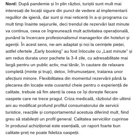
Nord:
După pandemie și în plin război, turiștii sunt mult mai
interesați de locații sigure din punct de vedere al implementarii
regulilor de igienă, dar sunt și mai reticenți în a-și programa cu
mult timp înainte sejururile, deci trendul de rezervări last minute
va continua, ceea ce îngreunează mult activitatea operațională,
punând la încercare profesionalismul managerilor din hoteluri și
agenții. În acest sens, ne-am adaptat și noi la cerințele pieței,
astfel ofertele „Early booking” au fost înlocuite cu „Last minute” și
am redus durata unor pachete la 3-4 zile, cu adresabilitate mai
largă pentru un public activ, mai tânăr, în cautare de relaxare
completă (minte și trup), detox, înfrumusețare, tratarea unor
afecțiuni minore. Flexibilitatea din momentul rezervării până la
plecarea din locație este cuvantul cheie pentru o experiență de
calitate, trebuie să fim atenți la ceea ce își dorește fiecare
oaspete care ne trece pragul. Criza medicală, războiul din ultimii
ani au modificat profund profilul consumatorului de servicii
turistice, reacțiile și comportamentul acestuia diferind mult, fiind
greu să stabilești un profil general. Calitatea serviciilor cuprinse
în produsul achiziționat este esențială, un raport foarte bun
calitate-preț ne poate fideliza oaspeții.