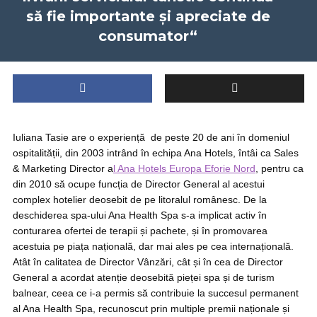
să fie importante și apreciate de
consumator“
Iuliana Tasie are o experiență de peste 20 de ani în domeniul
ospitalității, din 2003 intrând în echipa Ana Hotels, întâi ca Sales
& Marketing Director a
l Ana Hotels Europa Eforie Nord
, pentru ca
din 2010 să ocupe funcția de Director General al acestui
complex hotelier deosebit de pe litoralul românesc. De la
deschiderea spa-ului Ana Health Spa s-a implicat activ în
conturarea ofertei de terapii și pachete, și în promovarea
acestuia pe piața națională, dar mai ales pe cea internațională.
Atât în calitatea de Director Vânzări, cât și în cea de Director
General a acordat atenție deosebită pieței spa și de turism
balnear, ceea ce i-a permis să contribuie la succesul permanent
al Ana Health Spa, recunoscut prin multiple premii naționale și