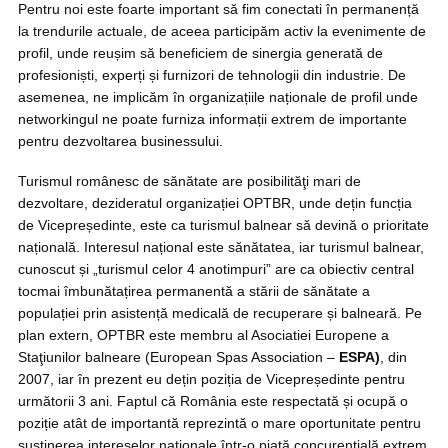
Pentru noi este foarte important să fim conectati în permanență
la trendurile actuale, de aceea participăm activ la evenimente de
profil, unde reușim să beneficiem de sinergia generată de
profesioniști, experți și furnizori de tehnologii din industrie. De
asemenea, ne implicăm în organizațiile naționale de profil unde
networkingul ne poate furniza informații extrem de importante
pentru dezvoltarea businessului.
Turismul românesc de sănătate are posibilităţi mari de
dezvoltare, dezideratul organizației OPTBR, unde dețin funcția
de Vicepreședinte, este ca turismul balnear să devină o prioritate
națională. Interesul național este sănătatea, iar turismul balnear,
cunoscut și „turismul celor 4 anotimpuri” are ca obiectiv central
tocmai îmbunătațirea permanentă a stării de sănătate a
populației prin asistență medicală de recuperare și balneară. Pe
plan extern, OPTBR este membru al Asociatiei Europene a
Staţiunilor balneare (European Spas Association –
ESPA)
, din
2007, iar în prezent eu dețin poziția de Vicepreședinte pentru
următorii 3 ani. Faptul că România este respectată și ocupă o
poziție atât de importantă reprezintă o mare oportunitate pentru
susținerea intereselor naționale într-o piață concurențială extrem