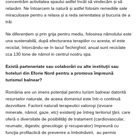
concentrăm activitatea spaului astfel încât să vindecăm și să
relaxăm. Ne întoarcem la natură și astfel folosim remediile sale
miraculoase pentru a relaxa și a reda serenitatea și bucuria de a
trăi.
Ne diferențiem și prin grija pentru mediu, folosirea nămolului este
una sustenabilă, după efecturarea terapiilor cu acesta, el este
reciclat, întorcându-se în lacul Techirghiol; anual sunt reciclate
cca 130 tone de nămol in centrul nostru spa.
Există parteneriate sau colaborări cu alte instituții sau
hoteluri din Eforie Nord pentru a promova împreună
turismul balnear?
România are un imens potențial pentru turism balnear datorită
resurselor naturale, de aceea domeniul este într-o continuă
dezvoltare. Factorii naturali terapeutici valoroşi (izvoare
minerale, nămol, gaze, etc) existenţi pe întreg teritoriul ţării, care
oferă o diversitate de posibilităţi de tratament (cardiovascular,
reumatic, digestiv, ginecologic şi recuperator) împreună cu
funcţia profilactică de prevenire a îmbolnăvirii, au permis