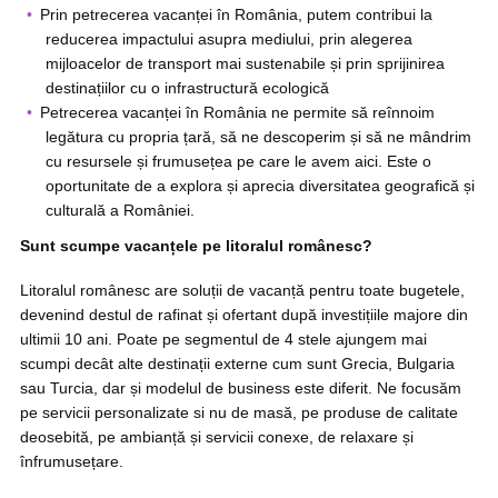
Prin petrecerea vacanței în România, putem contribui la
reducerea impactului asupra mediului, prin alegerea
mijloacelor de transport mai sustenabile și prin sprijinirea
destinațiilor cu o infrastructură ecologică
Petrecerea vacanței în România ne permite să reînnoim
legătura cu propria țară, să ne descoperim și să ne mândrim
cu resursele și frumusețea pe care le avem aici. Este o
oportunitate de a explora și aprecia diversitatea geografică și
culturală a României.
Sunt scumpe vacanțele pe litoralul românesc?
Litoralul românesc are soluții de vacanță pentru toate bugetele,
devenind destul de rafinat și ofertant după investițiile majore din
ultimii 10 ani. Poate pe segmentul de 4 stele ajungem mai
scumpi decât alte destinații externe cum sunt Grecia, Bulgaria
sau Turcia, dar și modelul de business este diferit. Ne focusăm
pe servicii personalizate si nu de masă, pe produse de calitate
deosebită, pe ambianță și servicii conexe, de relaxare și
înfrumusețare.