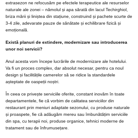
extrasezon ne refocusăm pe efectele terapeutice ale resurselor
naturale ale zonei – nămolul și apa sărată din lacul Techirghiol,
briza mării și liniștea din stațiune, construind și pachete scurte de
3-4 zile, adevarate pauze de sănătate și echilibrare fizică și
emoțională.
Există planuri de extindere, modernizare sau introducerea
unor noi servicii?
Anul acesta vom începe lucrările de modernizare ale hotelului.
Va fi un proces complex, dar absolut necesar, pentru ca noul
design și facilitățile camerelor să se ridice la standardele
așteptate de oaspeții noștri.
În ceea ce privește serviciile oferite, constant inovăm în toate
departamentele, fie că vorbim de calitatea serviciilor din
restaurant prin meniuri adaptate sezonului, cu produse naturale
și proaspete, fie că adăugăm mereu sau îmbunătățim serviciile
din spa, cu terapii noi, produse organice, tehnici moderne de
tratament sau de înfrumusețare.