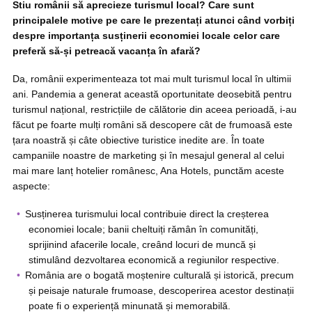
Stiu românii să aprecieze turismul local? Care sunt
principalele motive pe care le prezentați atunci când vorbiți
despre importanța susținerii economiei locale celor care
preferă să-și petreacă vacanța în afară?
Da, românii experimenteaza tot mai mult turismul local în ultimii
ani. Pandemia a generat această oportunitate deosebită pentru
turismul național, restricțiile de călătorie din aceea perioadă, i-au
făcut pe foarte mulți români să descopere cât de frumoasă este
țara noastră și câte obiective turistice inedite are. În toate
campaniile noastre de marketing și în mesajul general al celui
mai mare lanț hotelier românesc, Ana Hotels, punctăm aceste
aspecte:
Susținerea turismului local contribuie direct la creșterea
economiei locale; banii cheltuiți rămân în comunități,
sprijinind afacerile locale, creând locuri de muncă și
stimulând dezvoltarea economică a regiunilor respective.
România are o bogată moștenire culturală și istorică, precum
și peisaje naturale frumoase, descoperirea acestor destinații
poate fi o experiență minunată și memorabilă.