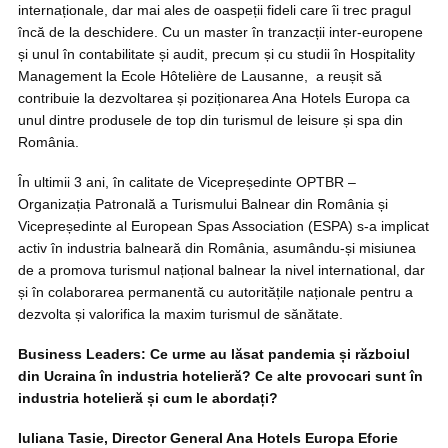
internaționale, dar mai ales de oaspeții fideli care îi trec pragul
încă de la deschidere. Cu un master în tranzacții inter-europene
și unul în contabilitate și audit, precum și cu studii în Hospitality
Management la Ecole Hôtelière de Lausanne, a reușit să
contribuie la dezvoltarea și poziționarea Ana Hotels Europa ca
unul dintre produsele de top din turismul de leisure și spa din
România.
În ultimii 3 ani, în calitate de Vicepreședinte OPTBR –
Organizația Patronală a Turismului Balnear din România și
Vicepreședinte al European Spas Association (ESPA) s-a implicat
activ în industria balneară din România, asumându-și misiunea
de a promova turismul național balnear la nivel international, dar
și în colaborarea permanentă cu autoritățile naționale pentru a
dezvolta și valorifica la maxim turismul de sănătate.
Business Leaders: Ce urme au lăsat pandemia și războiul
din Ucraina în industria hotelieră? Ce alte provocari sunt în
industria hotelieră și cum le abordați?
Iuliana Tasie,
Director General Ana Hotels Europa Eforie