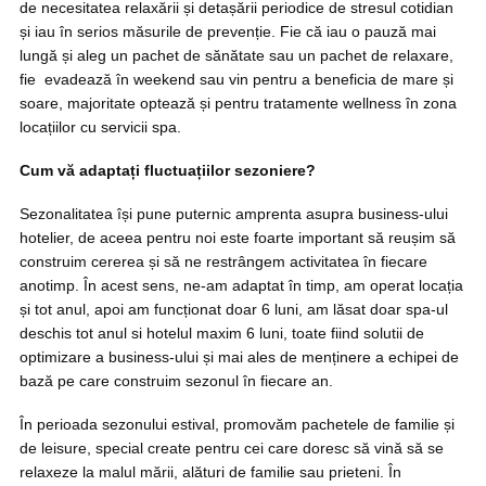
de necesitatea relaxării și detașării periodice de stresul cotidian
și iau în serios măsurile de prevenție. Fie că iau o pauză mai
lungă și aleg un pachet de sănătate sau un pachet de relaxare,
fie evadează în weekend sau vin pentru a beneficia de mare și
soare, majoritate optează și pentru tratamente wellness în zona
locațiilor cu servicii spa.
Cum vă adaptați fluctuațiilor sezoniere?
Sezonalitatea își pune puternic amprenta asupra business-ului
hotelier, de aceea pentru noi este foarte important să reușim să
construim cererea și să ne restrângem activitatea în fiecare
anotimp. În acest sens, ne-am adaptat în timp, am operat locația
și tot anul, apoi am funcționat doar 6 luni, am lăsat doar spa-ul
deschis tot anul si hotelul maxim 6 luni, toate fiind solutii de
optimizare a business-ului și mai ales de menținere a echipei de
bază pe care construim sezonul în fiecare an.
În perioada sezonului estival, promovăm pachetele de familie și
de leisure, special create pentru cei care doresc să vină să se
relaxeze la malul mării, alături de familie sau prieteni. În