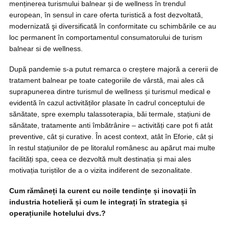
menținerea turismului balnear și de wellness în trendul
european, în sensul in care oferta turistică a fost dezvoltată,
modernizată şi diversificată în conformitate cu schimbările ce au
loc permanent în comportamentul consumatorului de turism
balnear si de wellness.
După pandemie s-a putut remarca o creștere majoră a cererii de
tratament balnear pe toate categoriile de vârstă, mai ales că
suprapunerea dintre turismul de wellness și turismul medical e
evidentă în cazul activităților plasate în cadrul conceptului de
sănătate, spre exemplu talassoterapia, băi termale, stațiuni de
sănătate, tratamente anti îmbătrânire – activități care pot fi atât
preventive, cât și curative. În acest context, atât în Eforie, cât și
în restul stațiunilor de pe litoralul românesc au apărut mai multe
facilități spa, ceea ce dezvoltă mult destinația și mai ales
motivația turiștilor de a o vizita indiferent de sezonalitate.
Cum rămâneți la curent cu noile tendințe și inovații în
industria hotelieră și cum le integrați în strategia și
operațiunile hotelului dvs.?