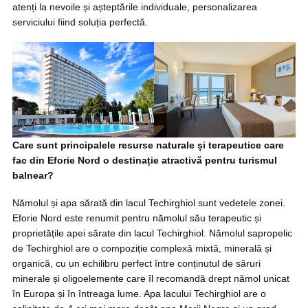
atenți la nevoile și așteptările individuale, personalizarea
serviciului fiind soluția perfectă.
Care sunt principalele resurse naturale și terapeutice care
fac din Eforie Nord o destinație atractivă pentru turismul
balnear?
Nămolul și apa sărată din lacul Techirghiol sunt vedetele zonei.
Eforie Nord este renumit pentru nămolul său terapeutic și
proprietățile apei sărate din lacul Techirghiol. Nămolul sapropelic
de Techirghiol are o compoziție complexă mixtă, minerală și
organică, cu un echilibru perfect între conținutul de săruri
minerale și oligoelemente care îl recomandă drept nămol unicat
în Europa și în întreaga lume. Apa lacului Techirghiol are o