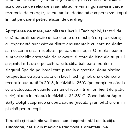
iau o pauză de relaxare și sănătate, fie vin singuri să-și încarce
rezervele de energie, fie cu familia, dorind să compenseze timpul
limitat pe care îl petrec alături de cei dragi.
Apropierea de mare, vecinătatea lacului Techirghiol, factorii de
cură naturali, serviciile unice oferite de o echipă de profesioniști
cu experiență sunt câteva dintre argumentele cu care ne dorim
să-i cucerim și să-i fidelizăm pe oaspeții noștri. Ofertele noastre
sunt veritabile escapade de relaxare și stare de bine ale trupului
și spiritului, bazate pe cultura și tradiția balneară. Suntem
singurul Spa de pe litoral care pune la dispozitie, doua piscine
terapeutice cu apă sărată din lacul Techirghiol, una exterioară
recent inaugurată în 2018, încălzită la 26˚C (pe marginea căreia
se efectuează oncțiunile cu nămol rece într-un ambient de patru
stele) și una interioară încălzită la 32-33˚ C. Zona indoor Aqua
Salty Delight cuprinde și două saune (uscată și umedă) și o mini
piscină pentru copii.
Terapiile și ritualurile wellness sunt inspirate atât din tradiția
autohtonă, cât și din medicina tradițională orientală. Ne