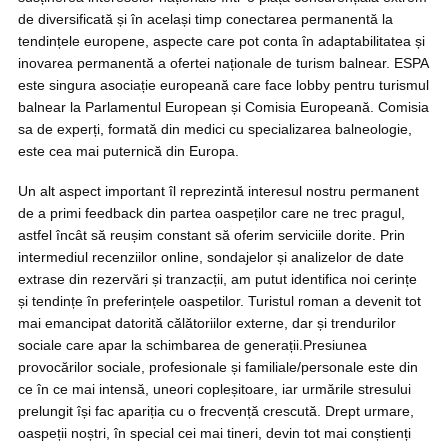
de diversificată și în același timp conectarea permanentă la
tendințele europene, aspecte care pot conta în adaptabilitatea și
inovarea permanentă a ofertei naționale de turism balnear. ESPA
este singura asociație europeană care face lobby pentru turismul
balnear la Parlamentul European și Comisia Europeană. Comisia
sa de experți, formată din medici cu specializarea balneologie,
este cea mai puternică din Europa.
Un alt aspect important îl reprezintă interesul nostru permanent
de a primi feedback din partea oaspeților care ne trec pragul,
astfel încât să reușim constant să oferim serviciile dorite. Prin
intermediul recenziilor online, sondajelor și analizelor de date
extrase din rezervări și tranzacții, am putut identifica noi cerințe
și tendințe în preferințele oaspetilor. Turistul roman a devenit tot
mai emancipat datorită călătoriilor externe, dar și trendurilor
sociale care apar la schimbarea de generații.Presiunea
provocărilor sociale, profesionale și familiale/personale este din
ce în ce mai intensă, uneori copleșitoare, iar urmările stresului
prelungit își fac apariția cu o frecvență crescută. Drept urmare,
oaspeții noștri, în special cei mai tineri, devin tot mai conștienți