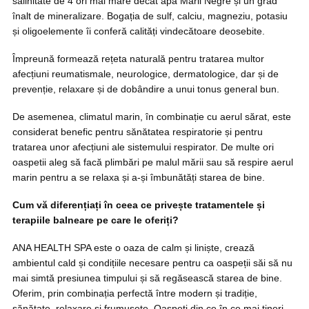
salinitate de 4 ori mai mare decât apa Marii Negre și un grad
înalt de mineralizare. Bogația de sulf, calciu, magneziu, potasiu
și oligoelemente îi conferă calități vindecătoare deosebite.
Împreună formează rețeta naturală pentru tratarea multor
afecțiuni reumatismale, neurologice, dermatologice, dar și de
prevenție, relaxare și de dobândire a unui tonus general bun.
De asemenea, climatul marin, în combinație cu aerul sărat, este
considerat benefic pentru sănătatea respiratorie și pentru
tratarea unor afecțiuni ale sistemului respirator. De multe ori
oaspetii aleg să facă plimbări pe malul mării sau să respire aerul
marin pentru a se relaxa și a-și îmbunătăți starea de bine.
Cum vă diferențiați în ceea ce privește tratamentele și
terapiile balneare pe care le oferiți?
ANA HEALTH SPA este o oaza de calm și liniște, crează
ambientul cald și condițiile necesare pentru ca oaspeții săi să nu
mai simtă presiunea timpului și să regăsească starea de bine.
Oferim, prin combinația perfectă între modern și tradiție,
sănătate, relaxare și frumusețe. Oaspeți din ce în ce mai tineri