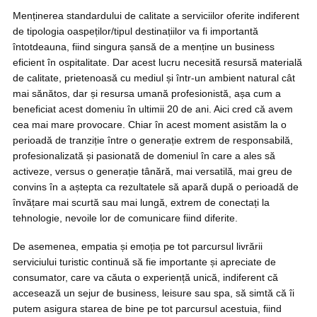
Menținerea standardului de calitate a serviciilor oferite indiferent
de tipologia oaspeților/tipul destinațiilor va fi importantă
întotdeauna, fiind singura șansă de a menține un business
eficient în ospitalitate. Dar acest lucru necesită resursă materială
de calitate, prietenoasă cu mediul și într-un ambient natural cât
mai sănătos, dar și resursa umană profesionistă, așa cum a
beneficiat acest domeniu în ultimii 20 de ani. Aici cred că avem
cea mai mare provocare. Chiar în acest moment asistăm la o
perioadă de tranziție între o generație extrem de responsabilă,
profesionalizată și pasionată de domeniul în care a ales să
activeze, versus o generație tânără, mai versatilă, mai greu de
convins în a aștepta ca rezultatele să apară după o perioadă de
învățare mai scurtă sau mai lungă, extrem de conectați la
tehnologie, nevoile lor de comunicare fiind diferite.
De asemenea, empatia și emoția pe tot parcursul livrării
serviciului turistic continuă să fie importante și apreciate de
consumator, care va căuta o experiență unică, indiferent că
accesează un sejur de business, leisure sau spa, să simtă că îi
putem asigura starea de bine pe tot parcursul acestuia, fiind