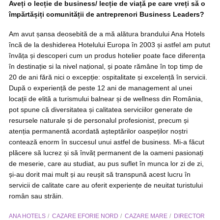
Aveți o lecție de business/ lecție de viață pe care vreți să o
împărtășiți comunității de antreprenori Business Leaders?
Am avut șansa deosebită de a mă alătura brandului Ana Hotels
încă de la deshiderea Hotelului Europa în 2003 și astfel am putut
învăța și descoperi cum un produs hotelier poate face diferența
în destinație si la nivel național, și poate rămâne în top timp de
20 de ani fără nici o excepție: ospitalitate și excelență în servicii.
După o experiență de peste 12 ani de management al unei
locații de elită a turismului balnear și de wellness din România,
pot spune că diversitatea și calitatea serviciilor generate de
resursele naturale și de personalul profesionist, precum și
atenția permanentă acordată așteptărilor oaspeților noștri
contează enorm în succesul unui astfel de business. Mi-a făcut
plăcere să lucrez și să învăț permanent de la oameni pasionați
de meserie, care au studiat, au pus suflet în munca lor zi de zi,
și-au dorit mai mult și au reușit să transpună acest lucru în
servicii de calitate care au oferit experiențe de neuitat turistului
român sau străin.
ANA HOTELS
CAZARE EFORIE NORD
CAZARE MARE
DIRECTOR