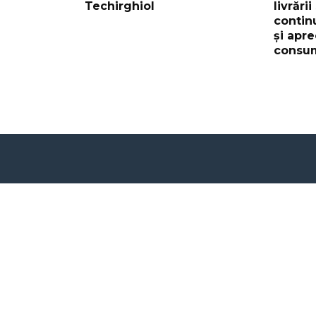
Techirghiol
livrării
contin
și apr
consu