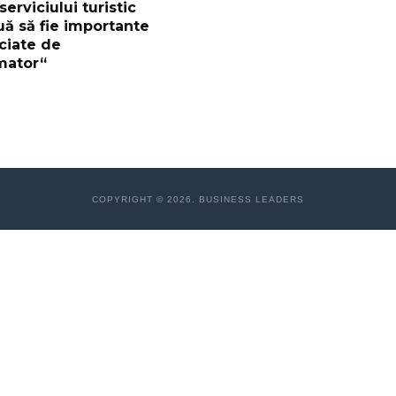
 serviciului turistic
uă să fie importante
eciate de
mator“
COPYRIGHT © 2026. BUSINESS LEADERS