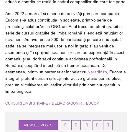
aducă o contribuție reală în cadrul companiilor din care fac parte.
Anul 2022 a marcat și o serie de activități prin care compania
Eucom și-a adus contribuția în societate, printr-o serie de
proiecte și colaborări cu ONG-uri. Anul trecut au oferit gratuit o
serie de cursuri gratuite de limba română și engleză refugiaților
ucraineni. Au avut peste 200 de participanți pe care i-au ajutat
astfel să se integreze mai ușor la noi în ţară; și au venit de
asemenea şi în sprijinul ucrainenilor care au experienţă în acest
domeniu şi au dorit să-şi continue activitatea profesională în
România, cooptând în echipă un trainer ucrainean. De
asemenea, printr-un parteneriat încheiat cu
Naradix.ro
, Eucom a
integrat și oferit cursuri și lecții interactive gratuite pentru elevi,
precum și cultivarea abilităților viitorului prin conținut gratuit în
limba engleză.
CURSURI LIMBI STRAINE
DELIA DRAGOMIR
EUCOM
VIEW ALL POSTS