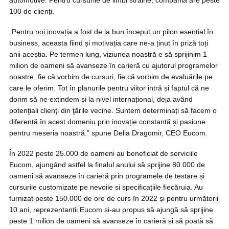
automotive. Pentru cursurile de limbi străine, compania are peste
100 de clienți.
„Pentru noi inovația a fost de la bun început un pilon esențial în
business, aceasta fiind și motivația care ne-a ținut în priză toți
anii aceștia. Pe termen lung, viziunea noastră e să sprijinim 1
milion de oameni să avanseze în carieră cu ajutorul programelor
noastre, fie că vorbim de cursuri, fie că vorbim de evaluările pe
care le oferim. Tot în planurile pentru viitor intră și faptul că ne
dorim să ne extindem și la nivel internațional, deja având
potenţiali clienţi din ţările vecine. Suntem determinați să facem o
diferență în acest domeniu prin inovație constantă și pasiune
pentru meseria noastră.” spune Delia Dragomir, CEO Eucom.
În 2022 peste 25.000 de oameni au beneficiat de serviciile
Eucom, ajungând astfel la finalul anului să sprijine 80.000 de
oameni să avanseze în carieră prin programele de testare și
cursurile customizate pe nevoile si specificațiile fiecăruia. Au
furnizat peste 150.000 de ore de curs în 2022 și pentru următorii
10 ani, reprezentanții Eucom și-au propus să ajungă să sprijine
peste 1 milion de oameni să avanseze în carieră și să poată să