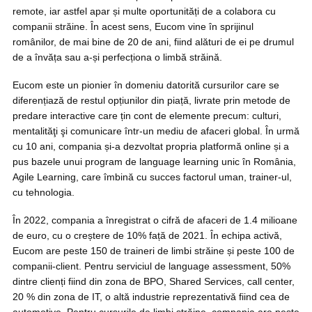
remote, iar astfel apar și multe oportunități de a colabora cu
companii străine. În acest sens, Eucom vine în sprijinul
românilor, de mai bine de 20 de ani, fiind alături de ei pe drumul
de a învăța sau a-și perfecționa o limbă străină.
Eucom este un pionier în domeniu datorită cursurilor care se
diferențiază de restul opțiunilor din piață, livrate prin metode de
predare interactive care țin cont de elemente precum: culturi,
mentalităţi şi comunicare într-un mediu de afaceri global. În urmă
cu 10 ani, compania și-a dezvoltat propria platformă online și a
pus bazele unui program de language learning unic în România,
Agile Learning, care îmbină cu succes factorul uman, trainer-ul,
cu tehnologia.
În 2022, compania a înregistrat o cifră de afaceri de 1.4 milioane
de euro, cu o creștere de 10% față de 2021. În echipa activă,
Eucom are peste 150 de traineri de limbi străine și peste 100 de
companii-client. Pentru serviciul de language assessment, 50%
dintre clienți fiind din zona de BPO, Shared Services, call center,
20 % din zona de IT, o altă industrie reprezentativă fiind cea de