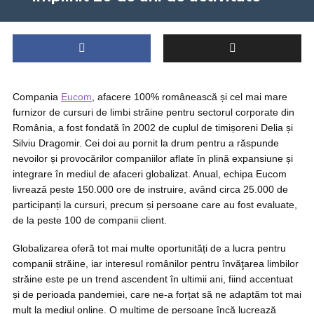
Compania
Eucom
, afacere 100% românească și cel mai mare
furnizor de cursuri de limbi străine pentru sectorul corporate din
România, a fost fondată în 2002 de cuplul de timișoreni Delia și
Silviu Dragomir. Cei doi au pornit la drum pentru a răspunde
nevoilor și provocărilor companiilor aflate în plină expansiune și
integrare în mediul de afaceri globalizat. Anual, echipa Eucom
livrează peste 150.000 ore de instruire, având circa 25.000 de
participanți la cursuri, precum și persoane care au fost evaluate,
de la peste 100 de companii client.
Globalizarea oferă tot mai multe oportunități de a lucra pentru
companii străine, iar interesul românilor pentru învăţarea limbilor
străine este pe un trend ascendent în ultimii ani, fiind accentuat
și de perioada pandemiei, care ne-a forțat să ne adaptăm tot mai
mult la mediul online. O mulțime de persoane încă lucrează