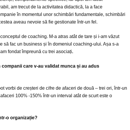
bil, am trecut de la activitatea didactică, la a face
ompanie în momentul unor schimbări fundamentale, schimbări
cestea aveau nevoie să fie gestionate într-un fel.
conceptul de coaching. M-a atras atât de tare și i-am văzut
e să fac un business și în domeniul coaching-ului. Așa s-a
-am fondat împreună cu trei asociați
.
n companii care v-au validat munca și au adus
 vorbi de creșteri de cifre de afaceri de două – trei ori, într-un
e afaceri 100% -150% într-un interval atât de scurt este o
tr-o organizație?