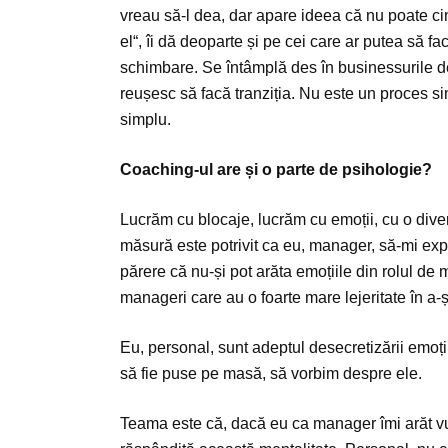
vreau să-l dea, dar apare ideea că nu poate ci
el“, îi dă deoparte și pe cei care ar putea să f
schimbare. Se întâmplă des în businessurile de 
reușesc să facă tranziția. Nu este un proces si
simplu.
Coaching-ul are și o parte de psihologie?
Lucrăm cu blocaje, lucrăm cu emoții, cu o dive
măsură este potrivit ca eu, manager, să-mi ex
părere că nu-și pot arăta emoțiile din rolul de 
manageri care au o foarte mare lejeritate în a-ș
Eu, personal, sunt adeptul desecretizării emoți
să fie puse pe masă, să vorbim despre ele.
Teama este că, dacă eu ca manager îmi arăt vuln