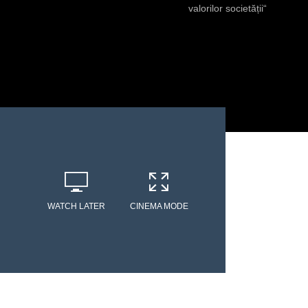
valorilor societății“
WATCH LATER
CINEMA MODE