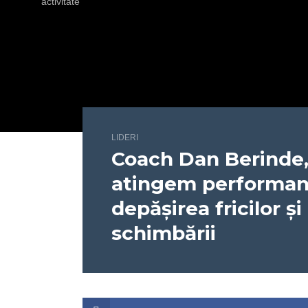
activitate
LIDERI
Coach Dan Berinde
atingem performanț
depășirea fricilor ș
schimbării