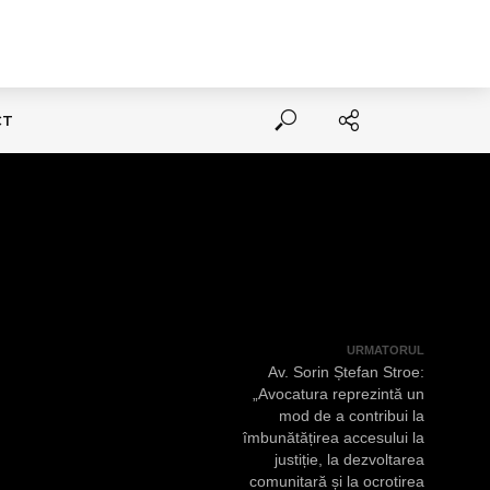
CT
URMATORUL
Av. Sorin Ștefan Stroe:
„Avocatura reprezintă un
mod de a contribui la
îmbunătățirea accesului la
justiție, la dezvoltarea
comunitară și la ocrotirea