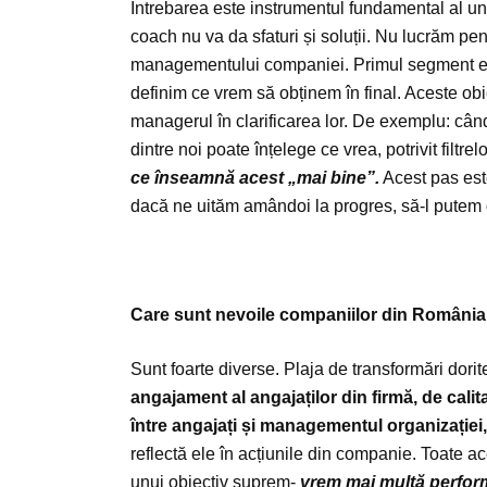
Întrebarea este instrumentul fundamental al unu
coach nu va da sfaturi și soluții. Nu lucrăm pen
managementului companiei. Primul segment ese
definim ce vrem să obținem în final. Aceste obi
managerul în clarificarea lor. De exemplu: câ
dintre noi poate înțelege ce vrea, potrivit filtre
ce înseamnă acest „mai bine”.
Acest pas este
dacă ne uităm amândoi la progres, să-l putem d
Care sunt nevoile companiilor din România
Sunt foarte diverse. Plaja de transformări dori
angajament al angajaților din firmă, de calit
între angajați și managementul organizației
reflectă ele în acțiunile din companie. Toate ac
unui obiectiv suprem-
vrem mai multă perfor