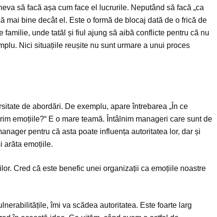
neva să facă așa cum face el lucrurile. Neputând să facă „ca
acă mai bine decât el. Este o formă de blocaj dată de o frică de
familie, unde tatăl și fiul ajung să aibă conflicte pentru că nu
mplu. Nici situațiile reușite nu sunt urmare a unui proces
rsitate de abordări. De exemplu, apare întrebarea „În ce
prim emoțiile?“ E o mare teamă. Întâlnim manageri care sunt de
manager pentru că asta poate influența autoritatea lor, dar și
i arăta emoțiile.
ilor. Cred că este benefic unei organizații ca emoțiile noastre
erabilitățile, îmi va scădea autoritatea. Este foarte larg