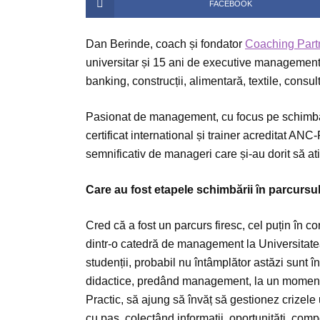
FACEBOOK
Dan Berinde, coach și fondator
Coaching Part
universitar și 15 ani de executive management în
banking, construcții, alimentară, textile, consul
Pasionat de management, cu focus pe schimbăr
certificat international și trainer acreditat A
semnificativ de manageri care și-au dorit să 
Care au fost etapele schimbării în parcurs
Cred că a fost un parcurs firesc, cel puțin în con
dintr-o catedră de management la Universitatea 
studenții, probabil nu întâmplător astăzi sunt în
didactice, predând management, la un moment
Practic, să ajung să învăț să gestionez crizel
cu pas, colectând informații, oportunități, com