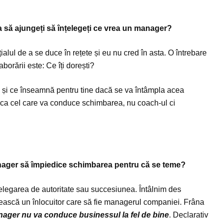
a să ajungeți să înțelegeți ce vrea un manager?
țialul de a se duce în rețete și eu nu cred în asta. O întrebare
aborării este: Ce îți dorești?
 și ce înseamnă pentru tine dacă se va întâmpla acea
ca cel care va conduce schimbarea, nu coach-ul ci
nager să împiedice schimbarea pentru că se teme?
delegarea de autoritate sau succesiunea. Întâlnim des
sească un înlocuitor care să fie managerul companiei. Frâna
nager nu va conduce businessul la fel de bine
. Declarativ