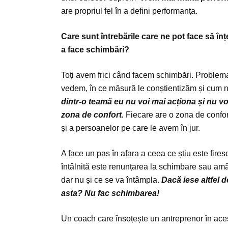
are propriul fel în a defini performanța.
Care sunt întrebările care ne pot face să în
a face schimbări?
Toți avem frici când facem schimbări. Problem
vedem, în ce măsură le conștientizăm și cum ne
dintr-o teamă eu nu voi mai acționa și nu voi
zona de confort.
Fiecare are o zona de confor
și a persoanelor pe care le avem în jur.
A face un pas în afara a ceea ce știu este fires
întâlnită este renunțarea la schimbare sau am
dar nu și ce se va întâmpla.
Dacă iese altfel 
asta? Nu fac schimbarea!
Un coach care însoțește un antreprenor în acest