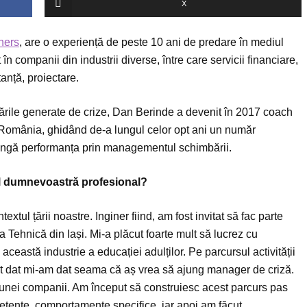
X
ners
, are o experiență de peste 10 ani de predare în mediul
 companii din industrii diverse, între care servicii financiare,
tanță, proiectare.
ile generate de crize, Dan Berinde a devenit în 2017 coach
NC-România, ghidând de-a lungul celor opt ani un număr
atingă performanța prin managementul schimbării.
ul dumnevoastră profesional?
textul țării noastre. Inginer fiind, am fost invitat să fac parte
Tehnică din Iași. Mi-a plăcut foarte mult să lucrez cu
 această industrie a educației adulților. Pe parcursul activității
 dat mi-am dat seama că aș vrea să ajung manager de criză.
e unei companii. Am început să construiesc acest parcurs pas
petențe, comportamente specifice, iar apoi am făcut