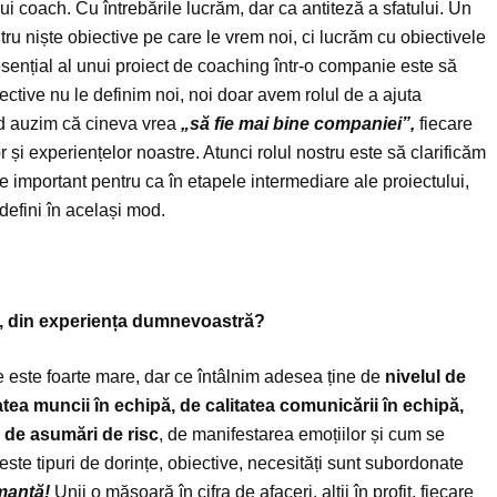
i coach. Cu întrebările lucrăm, dar ca antiteză a sfatului. Un
tru niște obiective pe care le vrem noi, ci lucrăm cu obiectivele
nțial al unui proiect de coaching într-o companie este să
ective nu le definim noi, noi doar avem rolul de a ajuta
nd auzim că cineva vrea
„să fie mai bine companiei”,
fiecare
lor și experiențelor noastre. Atunci rolul nostru este să clarificăm
 important pentru ca în etapele intermediare ale proiectului,
efini în același mod.
, din experiența dumnevoastră?
te este foarte mare, dar ce întâlnim adesea ține de
nivelul de
atea muncii în echipă, de calitatea comunicării în echipă,
, de asumări de risc
, de manifestarea emoțiilor și cum se
este tipuri de dorințe, obiective, necesități sunt subordonate
manță!
Unii o măsoară în cifra de afaceri, alții în profit, fiecare