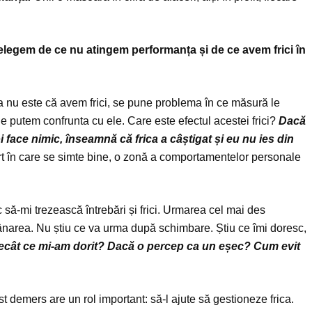
țelegem de ce nu atingem performanța și de ce avem frici în
a nu este că avem frici, se pune problema în ce măsură le
 putem confrunta cu ele. Care este efectul acestei frici?
Dacă
 face nimic, înseamnă că frica a câștigat și eu nu ies din
t în care se simte bine, o zonă a comportamentelor personale
c să-mi trezească întrebări și frici. Urmarea cel mai des
ânarea. Nu știu ce va urma după schimbare. Știu ce îmi doresc,
decât ce mi-am dorit? Dacă o percep ca un eșec? Cum evit
 demers are un rol important: să-l ajute să gestioneze frica.