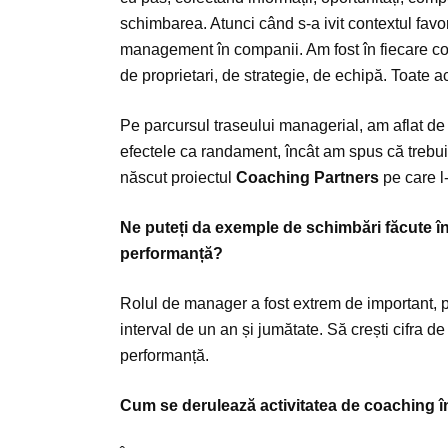
schimbarea. Atunci când s-a ivit contextul favora
management în companii. Am fost în fiecare c
de proprietari, de strategie, de echipă. Toate a
Pe parcursul traseului managerial, am aflat de 
efectele ca randament, încât am spus că trebui
născut proiectul
Coaching Partners
pe care l
Ne puteți da exemple de schimbări făcute î
performanță?
Rolul de manager a fost extrem de important, pot
interval de un an și jumătate. Să crești cifra d
performanță.
Cum se derulează activitatea de coaching în