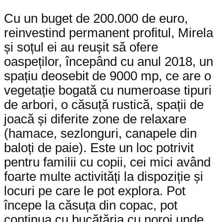
Cu un buget de 200.000 de euro,
reinvestind permanent profitul, Mirela
și soțul ei au reușit să ofere
oaspeților, începând cu anul 2018, un
spațiu deosebit de 9000 mp, ce are o
vegetație bogată cu numeroase tipuri
de arbori, o căsuță rustică, spații de
joacă și diferite zone de relaxare
(hamace, sezlonguri, canapele din
baloți de paie). Este un loc potrivit
pentru familii cu copii, cei mici având
foarte multe activități la dispoziție și
locuri pe care le pot explora. Pot
începe la căsuța din copac, pot
continua cu bucătăria cu noroi unde