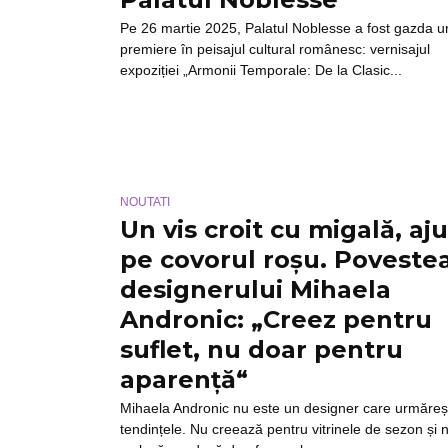
Pe 26 martie 2025, Palatul Noblesse a fost gazda u
premiere în peisajul cultural românesc: vernisajul
expoziției „Armonii Temporale: De la Clasic...
NOUTATI
Un vis croit cu migală, aj
pe covorul roșu. Poveste
designerului Mihaela
Andronic: „Creez pentru
suflet, nu doar pentru
aparență“
Mihaela Andronic nu este un designer care urmăreș
tendințele. Nu creează pentru vitrinele de sezon și n