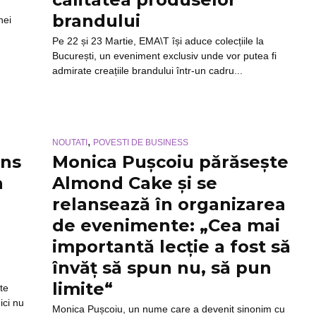
brandului
nei
Pe 22 și 23 Martie, EMA\T își aduce colecțiile la
București, un eveniment exclusiv unde vor putea fi
admirate creațiile brandului într-un cadru...
,
NOUTATI
POVESTI DE BUSINESS
uns
Monica Pușcoiu părăsește
a
Almond Cake și se
relansează în organizarea
de evenimente: „Cea mai
importantă lecție a fost să
învăț să spun nu, să pun
limite“
te
ici nu
Monica Pușcoiu, un nume care a devenit sinonim cu