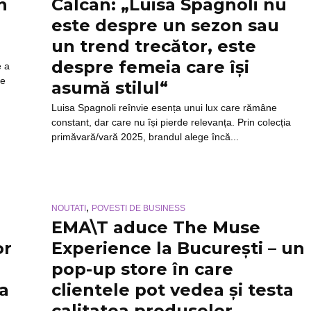
n
Calcan: „Luisa Spagnoli nu
este despre un sezon sau
un trend trecător, este
despre femeia care își
e a
re
asumă stilul“
Luisa Spagnoli reînvie esența unui lux care rămâne
constant, dar care nu își pierde relevanța. Prin colecția
primăvară/vară 2025, brandul alege încă...
,
NOUTATI
POVESTI DE BUSINESS
EMA\T aduce The Muse
or
Experience la București – un
pop-up store în care
la
clientele pot vedea și testa
calitatea produselor