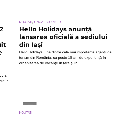
,
NOUTATI
UNCATEGORIZED
2
Hello Holidays anunță
lansarea oficială a sediului
it
din Iași
e
Hello Holidays, una dintre cele mai importante agenții de
turism din România, cu peste 18 ani de experiență în
organizarea de vacanțe în țară și în...
rcurs
cut în
VIDEO
NOUTATI