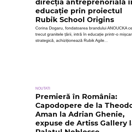
direcția antreprenorială î
educație prin proiectul
Rubik School Origins
Corina Dogaru, fondatoarea brandului ANOUCKA c
trecut granitele țării, intră în educație printr-o mișca
strategică, achiziționează Rubik Agile...
NOUTATI
Premieră în România:
Capodopere de la Theod
Aman la Adrian Ghenie,
expuse de Artiss Gallery 
Palatul Noblesse