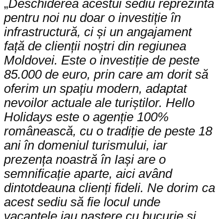
„
Deschiderea acestui sediu reprezintă
pentru noi nu doar o investiție în
infrastructură, ci și un angajament
față de clienții noștri din regiunea
Moldovei. Este o investiție de peste
85.000 de euro, prin care am dorit să
oferim un spațiu modern, adaptat
nevoilor actuale ale turiștilor. Hello
Holidays este o agenție 100%
românească, cu o tradiție de peste 18
ani în domeniul turismului, iar
prezența noastră în Iași are o
semnificație aparte, aici având
dintotdeauna clienți fideli. Ne dorim ca
acest sediu să fie locul unde
vacanțele iau naștere cu bucurie și