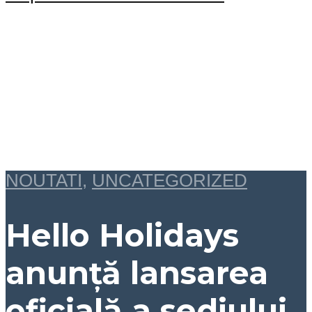
NOUTATI
,
UNCATEGORIZED
Hello Holidays
anunță lansarea
oficială a sediului