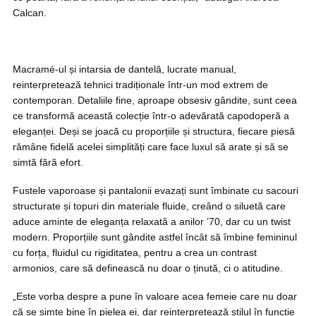
Calcan.
Macramé-ul și intarsia de dantelă, lucrate manual,
reinterpretează tehnici tradiționale într-un mod extrem de
contemporan. Detaliile fine, aproape obsesiv gândite, sunt ceea
ce transformă această colecție într-o adevărată capodoperă a
eleganței. Deși se joacă cu proporțiile și structura, fiecare piesă
rămâne fidelă acelei simplități care face luxul să arate și să se
simtă fără efort.
Fustele vaporoase și pantalonii evazați sunt îmbinate cu sacouri
structurate și topuri din materiale fluide, creând o siluetă care
aduce aminte de eleganța relaxată a anilor ’70, dar cu un twist
modern. Proporțiile sunt gândite astfel încât să îmbine femininul
cu forța, fluidul cu rigiditatea, pentru a crea un contrast
armonios, care să definească nu doar o ținută, ci o atitudine.
„Este vorba despre a pune în valoare acea femeie care nu doar
că se simte bine în pielea ei, dar reinterpretează stilul în funcție