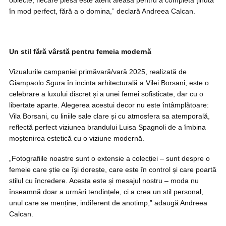
obiecte, fiecare piesă este atent aleasă pentru a completa ținuta
în mod perfect, fără a o domina,” declară Andreea Calcan.
Un stil fără vârstă pentru femeia modernă
Vizualurile campaniei primăvară/vară 2025, realizată de
Giampaolo Sgura în incinta arhitecturală a Vilei Borsani, este o
celebrare a luxului discret și a unei femei sofisticate, dar cu o
libertate aparte. Alegerea acestui decor nu este întâmplătoare:
Vila Borsani, cu liniile sale clare și cu atmosfera sa atemporală,
reflectă perfect viziunea brandului Luisa Spagnoli de a îmbina
moștenirea estetică cu o viziune modernă.
„Fotografiile noastre sunt o extensie a colecției – sunt despre o
femeie care știe ce își dorește, care este în control și care poartă
stilul cu încredere. Acesta este și mesajul nostru – moda nu
înseamnă doar a urmări tendințele, ci a crea un stil personal,
unul care se menține, indiferent de anotimp,” adaugă Andreea
Calcan.