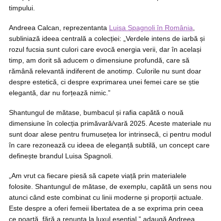
timpului.
Andreea Calcan, reprezentanta
Luisa Spagnoli în România
,
subliniază ideea centrală a colecției: „Verdele intens de iarbă și
rozul fucsia sunt culori care evocă energia verii, dar în același
timp, am dorit să aducem o dimensiune profundă, care să
rămână relevantă indiferent de anotimp. Culorile nu sunt doar
despre estetică, ci despre exprimarea unei femei care se știe
elegantă, dar nu forțează nimic.”
Shantungul de mătase, bumbacul și rafia capătă o nouă
dimensiune în colecția primăvară/vară 2025. Aceste materiale nu
sunt doar alese pentru frumusețea lor intrinsecă, ci pentru modul
în care rezonează cu ideea de eleganță subtilă, un concept care
definește brandul Luisa Spagnoli.
„Am vrut ca fiecare piesă să capete viață prin materialele
folosite. Shantungul de mătase, de exemplu, capătă un sens nou
atunci când este combinat cu linii moderne și proporții actuale.
Este despre a oferi femeii libertatea de a se exprima prin ceea
ce poartă, fără a renunța la luxul esențial,” adaugă Andreea