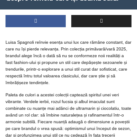
Luisa Spagnoli reînvie esența unui lux care rămâne constant, dar
care nu își pierde relevanța. Prin colecția primăvară/vară 2025,
brandul alege încă o dată să nu se conformeze noii realități a
fast fashion-ului și propune un stil care depășește sezoanele și
trendurile, printr-o explorare a unui stil curat dar sofisticat, care
respectă întru totul valoarea clasicului, dar care știe și să
îmbrățișeze tendințele.
Paleta de culori a acestei colecții captează spiritul unei veri
vibrante. Verdele ierbii, rozul fucsia și albul imaculat sunt
combinate cu nuanțe mai adânci de ultramarin și ciocolatiu, toate
având un rol clar: să îmbine naturalețea și rafinamentul într-o
armonie subtilă. Fiecare nuanță adaugă o dimensiune a poveștii
pe care brandul o vrea spusă: optimismul unui început de sezon,
dar și profunzimea unui stil ce nu cedează în fața trecerii