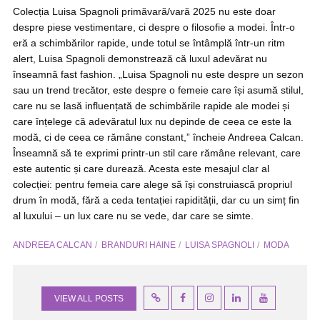
Colecția Luisa Spagnoli primăvară/vară 2025 nu este doar
despre piese vestimentare, ci despre o filosofie a modei. Într-o
eră a schimbărilor rapide, unde totul se întâmplă într-un ritm
alert, Luisa Spagnoli demonstrează că luxul adevărat nu
înseamnă fast fashion. „Luisa Spagnoli nu este despre un sezon
sau un trend trecător, este despre o femeie care își asumă stilul,
care nu se lasă influențată de schimbările rapide ale modei și
care înțelege că adevăratul lux nu depinde de ceea ce este la
modă, ci de ceea ce rămâne constant,” încheie Andreea Calcan.
Înseamnă să te exprimi printr-un stil care rămâne relevant, care
este autentic și care durează. Acesta este mesajul clar al
colecției: pentru femeia care alege să își construiască propriul
drum în modă, fără a ceda tentației rapidității, dar cu un simț fin
al luxului – un lux care nu se vede, dar care se simte.
ANDREEA CALCAN
BRANDURI HAINE
LUISA SPAGNOLI
MODA
VIEW ALL POSTS