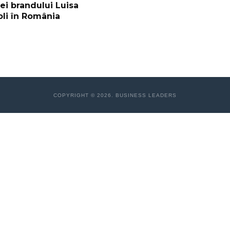
ei brandului Luisa
li în România
COPYRIGHT © 2026. BUSINESS LEADERS