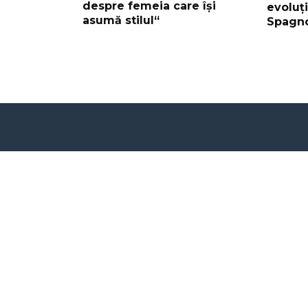
despre femeia care își
evoluți
asumă stilul“
Spagno