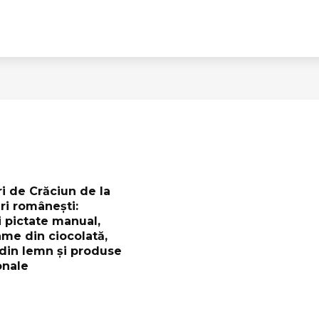
i de Crăciun de la
ri românești:
i pictate manual,
ame din ciocolată,
 din lemn și produse
onale