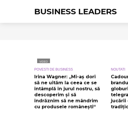
BUSINESS LEADERS
VIDEO
POVESTI DE BUSINESS
NOUTATI
Irina Wagner: „Mi-aș dori
Cadour
să ne uităm la ceea ce se
brandu
întâmplă în jurul nostru, să
globur
descoperim și să
telegr
îndrăznim să ne mândrim
jucării
cu produsele românești“
tradiți