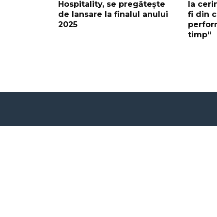
Hospitality, se pregătește
la ceri
de lansare la finalul anului
fi din 
2025
perform
timp“