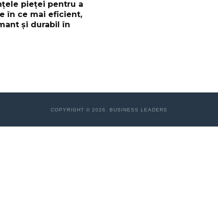
nțele pieței pentru a
ce în ce mai eficient,
ant și durabil în
COPYRIGHT © 2026. BUSINESS LEADERS