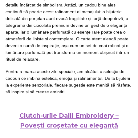
detaliu încărcat de simbolism. Astăzi, un cadou bine ales
continuă să poarte acest rafinament al mesajului: o bijuterie
delicată din porțelan aurit evocă fragilitate și forță deopotrivă, o
telegramă din ciocolată premium devine un gest de o eleganță
aparte, iar o lumânare parfumată cu esențe rare poate crea o
atmosferă de liniște și contemplare. O carte atent aleagă poate
deveni o sursă de inspirație, așa cum un set de ceai rafinat și o
lumânare parfumată pot transforma un moment obișnuit într-un
ritual de relaxare.
Pentru a marca aceste zile speciale, am alcătuit o selecție de
cadouri ce îmbină estetica, emoția și rafinamentul. De la bijuterii
la experiențe senzoriale, fiecare sugestie este menită să răsfețe,
să inspire și să creeze amintiri.
Clutch-urile Dalli Embroidery –
Povești croșetate cu eleganță