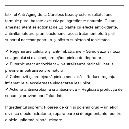
Elixirul Anti-Aging de la Careless Beauty este rezultatul unei
formule pure, bazate exclusiv pe ingrediente naturale. Cu un
amestec atent selecționat de 12 plante cu efecte antioxidante,
antiinflamatoare și antibacteriene, acest tratament oferă pielii
suportul necesar pentru a-și păstra suplețea și tonicitatea.
✔ Regenerare celulară și anti-îmbătrânire – Stimulează sinteza
colagenului și elastinei, protejând pielea de degradare.
✔ Puternic efect antioxidant – Neutralizează radicalii liberi și
previne îmbătrânirea prematură.
✔ Calmează și protejează pielea sensibilă – Reduce roșeața,
inflamațiile și accelerează vindecarea leziunilor.
✔ Acțiune antimicrobiană și antiacneică – Reglează producția de
sebum și previne porii înfundați.
Ingredientul suprem: Floarea de crin și polenul crud – un elixir
divin cu efecte hidratante, reparatoare și depigmentante, pentru
o piele uniformă și strălucitoare.