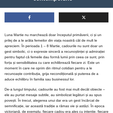
Luna Martie nu marchează doar începutul primăverii, ci și un
prilej de a le arăta femeilor din viața noastră cât de mult le
apreciem. În perioada 1 – 8 Martie, cadourile nu sunt doar un
gest simbolic, ci o expresie sinceră a recunoștinței și admirației
pentru faptul că femeile dau formă lumii prin ceea ce sunt, prin
forța și sensibilitatea cu care echilibrează fiecare zi. Este un
moment în care ne oprim din ritmul cotidian pentru a le
recunoaște contribuția, grija necondiționată și puterea de a
aduce echilibru în familia sau businessul lor.
De-a lungul timpului, cadourile au fost mai mult decât obiecte –
ele au purtat mesaje subtile, au simbolizat legături și au spus
povești. În trecut, alegerea unui dar era un gest încărcat de
semnificație, iar această tradiție a rămas vie și astăzi. În epoca
victoriană, de exemplu, fiecare cadou era ales cu intenție, fiecare