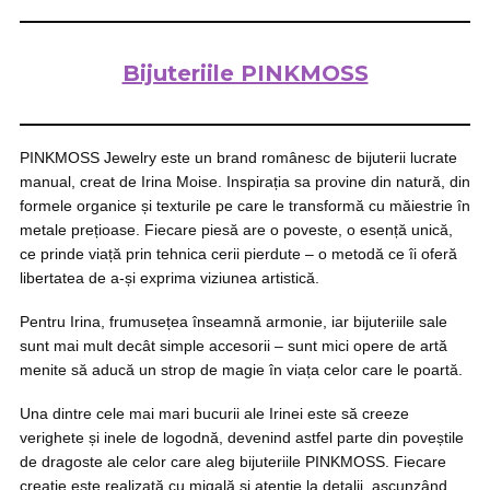
Bijuteriile PINKMOSS
PINKMOSS Jewelry este un brand românesc de bijuterii lucrate
manual, creat de Irina Moise. Inspirația sa provine din natură, din
formele organice și texturile pe care le transformă cu măiestrie în
metale prețioase. Fiecare piesă are o poveste, o esență unică,
ce prinde viață prin tehnica cerii pierdute – o metodă ce îi oferă
libertatea de a-și exprima viziunea artistică.
Pentru Irina, frumusețea înseamnă armonie, iar bijuteriile sale
sunt mai mult decât simple accesorii – sunt mici opere de artă
menite să aducă un strop de magie în viața celor care le poartă.
Una dintre cele mai mari bucurii ale Irinei este să creeze
verighete și inele de logodnă, devenind astfel parte din poveștile
de dragoste ale celor care aleg bijuteriile PINKMOSS. Fiecare
creație este realizată cu migală și atenție la detalii, ascunzând