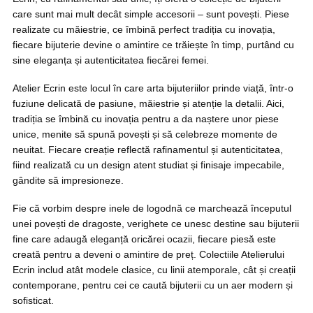
care sunt mai mult decât simple accesorii – sunt povești. Piese
realizate cu măiestrie, ce îmbină perfect tradiția cu inovația,
fiecare bijuterie devine o amintire ce trăiește în timp, purtând cu
sine eleganța și autenticitatea fiecărei femei.
Atelier Ecrin este locul în care arta bijuteriilor prinde viață, într-o
fuziune delicată de pasiune, măiestrie și atenție la detalii. Aici,
tradiția se îmbină cu inovația pentru a da naștere unor piese
unice, menite să spună povești și să celebreze momente de
neuitat. Fiecare creație reflectă rafinamentul și autenticitatea,
fiind realizată cu un design atent studiat și finisaje impecabile,
gândite să impresioneze.
Fie că vorbim despre inele de logodnă ce marchează începutul
unei povești de dragoste, verighete ce unesc destine sau bijuterii
fine care adaugă eleganță oricărei ocazii, fiecare piesă este
creată pentru a deveni o amintire de preț. Colectiile Atelierului
Ecrin includ atât modele clasice, cu linii atemporale, cât și creații
contemporane, pentru cei ce caută bijuterii cu un aer modern și
sofisticat.