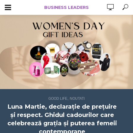
BUSINESS LEADERS
,
GOOD LIFE
NOUTATI
Luna Martie, declarație de prețuire
și respect. Ghidul cadourilor care
celebrează grația și puterea femeii
contemporane