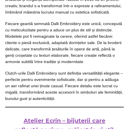
creativ, brandul s-a transformat într-o expresie a rafinamentului,
îmbinând măiestria lucrului manual cu estetica sofisticată.
Fiecare geantă semnată Dalli Embroidery este unică, concepută
cu meticulozitate pentru a aduce un plus de stil și distincție.
Modelele pot fi reimaginate la cerere, oferind astfel fiecărei
cliente o piesă exclusivă, adaptată dorințelor sale. De la broderii
delicate, care transformă țesăturile în opere de artă, până la
genți croșetate cu texturi elaborate, fiecare creație reflectă o
armonie subtilă între tradiție și modernitate.
Clutch-urile Dalli Embroidery sunt definiția versatilității elegante –
perfecte pentru evenimente sofisticate, dar și pentru a adăuga
un aer rafinat unei ținute casual. Fiecare detaliu este lucrat cu
migală, transformând aceste accesorii în simboluri ale feminității,
bunului gust și autenticității.
Atelier Ecrin – bijuterii care