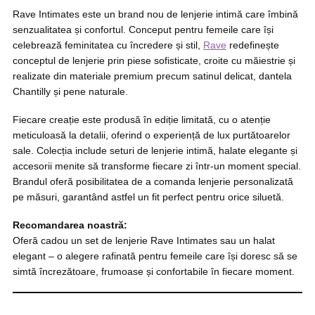
Rave Intimates este un brand nou de lenjerie intimă care îmbină
senzualitatea și confortul. Conceput pentru femeile care își
celebrează feminitatea cu încredere și stil,
Rave
redefinește
conceptul de lenjerie prin piese sofisticate, croite cu măiestrie și
realizate din materiale premium precum satinul delicat, dantela
Chantilly și pene naturale.
Fiecare creație este produsă în ediție limitată, cu o atenție
meticuloasă la detalii, oferind o experiență de lux purtătoarelor
sale. Colecția include seturi de lenjerie intimă, halate elegante și
accesorii menite să transforme fiecare zi într-un moment special.
Brandul oferă posibilitatea de a comanda lenjerie personalizată
pe măsuri, garantând astfel un fit perfect pentru orice siluetă.
Recomandarea noastră:
Oferă cadou un set de lenjerie Rave Intimates sau un halat
elegant – o alegere rafinată pentru femeile care își doresc să se
simtă încrezătoare, frumoase și confortabile în fiecare moment.