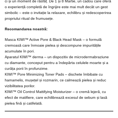
ci și un moment de răsfăț. De 1 și 8 Martie, un cadou care oferă
o experiență completă de îngrijire este mai mult decât un gest
simbolic – este o invitație la relaxare, echilibru și redescoperirea
propriului ritual de frumusețe.
Recomandarea noastră:
Masca KIWI™ Active Pore & Black Head Mask – o formulă
cremoasă care înmoaie pielea și descompune impuritățile
acumulate în pori.
Aparatul KIWI™ derma – un dispozitiv de microdermabraziune
cu diamante, conceput pentru a îndepărta celulele moarte și a
curăța porii în profunzime.
KIWI™ Pore Minimizing Toner Pads – dischete îmbibate cu
hamamelis, mușețel și rozmarin, ce calmează pielea și reduc
vizibilitatea porilor.
KIWI™ Oil Control Mattifying Moisturizer – o cremă lejeră, cu
efect de matifiere, care echilibrează excesul de sebum și lasă
pielea fină și catifelată.