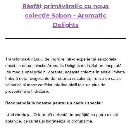
Răsfăț primăvăratic cu noua
colecție Sabon – Aromatic
Delights
Transformă-ți ritualul de îngrijire într-o experiență senzorială
unică cu noua colecție Aromatic Delights de la Sabon. Inspirată
de magia unei grădini vibrante, această colecție în ediție limitată
îmbină note revigorante de rubarba suculentă, frunze de salvie
sălbatică și mosc catifelat, oferind pielii tale un plus de
prospețime și hidratare.
Recomandările noastre pentru un cadou special:
Ulei de duș
– O formulă delicată, îmbogățită cu patru uleiuri
botanice, ce curăță și hidratează în profunzime.