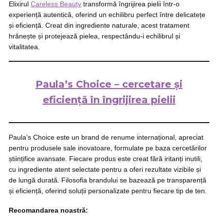
Elixirul
Careless Beauty
transformă îngrijirea pielii într-o
experiență autentică, oferind un echilibru perfect între delicatețe
și eficiență. Creat din ingrediente naturale, acest tratament
hrănește și protejează pielea, respectându-i echilibrul și
vitalitatea.
Paula’s Choice – cercetare și
eficiență în îngrijirea pielii
Paula’s Choice este un brand de renume internațional, apreciat
pentru produsele sale inovatoare, formulate pe baza cercetărilor
științifice avansate. Fiecare produs este creat fără iritanți inutili,
cu ingrediente atent selectate pentru a oferi rezultate vizibile și
de lungă durată. Filosofia brandului se bazează pe transparență
și eficiență, oferind soluții personalizate pentru fiecare tip de ten.
Recomandarea noastră: