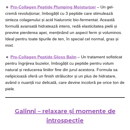
🔹
Pro-Collagen Peptide Plumping Moisturizer
– Un gel-
cremă revoluționar, îmbogățit cu 3 peptide care stimulează
sinteza colagenului și acid hialuronic bio-fermentat. Această
formulă avansată hidratează intens, redă elasticitatea pielii și
previne pierderea apei, menținând un aspect ferm și voluminos.
Ideal pentru toate tipurile de ten, în special cel normal, gras și
mixt.
🔹
Pro-Collagen Peptide Gloss Balm
– Un tratament sofisticat
pentru îngrijirea buzelor, îmbogățit cu peptide pentru volum
natural și reducerea liniilor fine din jurul acestora. Formula sa
nelipicioasă oferă un finish strălucitor și un plus de hidratare,
având o nuanță roz delicată, care devine incoloră pe orice ton de
piele.
Galinni – relaxare și momente de
introspecție