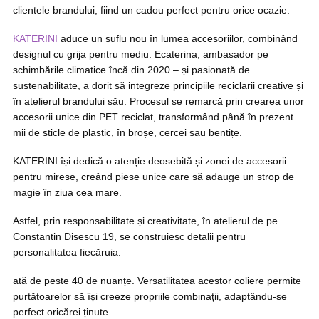
clientele brandului, fiind un cadou perfect pentru orice ocazie.
KATERINI
aduce un suflu nou în lumea accesoriilor, combinând
designul cu grija pentru mediu. Ecaterina, ambasador pe
schimbările climatice încă din 2020 – și pasionată de
sustenabilitate, a dorit să integreze principiile reciclarii creative și
în atelierul brandului său. Procesul se remarcă prin crearea unor
accesorii unice din PET reciclat, transformând până în prezent
mii de sticle de plastic, în broșe, cercei sau bentițe.
KATERINI își dedică o atenție deosebită și zonei de accesorii
pentru mirese, creând piese unice care să adauge un strop de
magie în ziua cea mare.
Astfel, prin responsabilitate și creativitate, în atelierul de pe
Constantin Disescu 19, se construiesc detalii pentru
personalitatea fiecăruia.
ată de peste 40 de nuanțe. Versatilitatea acestor coliere permite
purtătoarelor să își creeze propriile combinații, adaptându-se
perfect oricărei ținute.