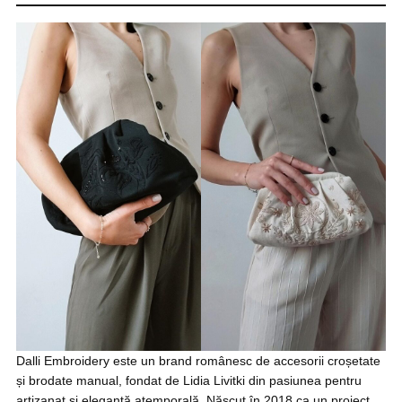
Dalli Embroidery este un brand românesc de accesorii croșetate
și brodate manual, fondat de Lidia Livitki din pasiunea pentru
artizanat și eleganță atemporală. Născut în 2018 ca un proiect