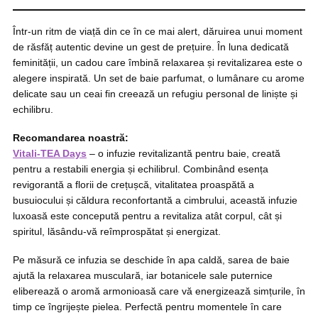
Într-un ritm de viață din ce în ce mai alert, dăruirea unui moment
de răsfăț autentic devine un gest de prețuire. În luna dedicată
feminității, un cadou care îmbină relaxarea și revitalizarea este o
alegere inspirată. Un set de baie parfumat, o lumânare cu arome
delicate sau un ceai fin creează un refugiu personal de liniște și
echilibru.
Recomandarea noastră:
Vitali-TEA Days
– o infuzie revitalizantă pentru baie, creată
pentru a restabili energia și echilibrul. Combinând esența
revigorantă a florii de crețușcă, vitalitatea proaspătă a
busuiocului și căldura reconfortantă a cimbrului, această infuzie
luxoasă este concepută pentru a revitaliza atât corpul, cât și
spiritul, lăsându-vă reîmprospătat și energizat.
Pe măsură ce infuzia se deschide în apa caldă, sarea de baie
ajută la relaxarea musculară, iar botanicele sale puternice
eliberează o aromă armonioasă care vă energizează simțurile, în
timp ce îngrijește pielea. Perfectă pentru momentele în care