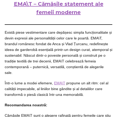
EMA\T – Cămășile statement ale
femeii moderne
Există piese vestimentare care depășesc simpla funcționalitate și
devin expresii ale personalității celor care le poartă. EMA\T,
brandul românesc fondat de Anca și Vlad Țurcanu, redefinește
ideea de garderobă esențială printr-un design curat, atemporal și
sustenabil. Născut dintr-o poveste personală și construit pe o
tradiție textilă de trei decenii, EMA\T celebrează femeia
contemporană – puternică, versatilă, conștientă de alegerile
sale.
Într-o lume a modei efemere,
EMA\T
propune un alt ritm: cel al
calității impecabile, al liniilor bine gândite și al detaliilor care
transformă o piesă clasică într-una memorabilă.
Recomandarea noastră:
Cămășile EMA\T sunt o alegere rafinată pentru femeile care știu