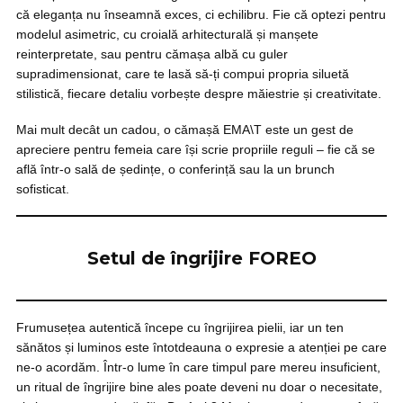
că eleganța nu înseamnă exces, ci echilibru. Fie că optezi pentru
modelul asimetric, cu croială arhitecturală și manșete
reinterpretate, sau pentru cămașa albă cu guler
supradimensionat, care te lasă să-ți compui propria siluetă
stilistică, fiecare detaliu vorbește despre măiestrie și creativitate.
Mai mult decât un cadou, o cămașă EMA\T este un gest de
apreciere pentru femeia care își scrie propriile reguli – fie că se
află într-o sală de ședințe, o conferință sau la un brunch
sofisticat.
Setul de îngrijire FOREO
Frumusețea autentică începe cu îngrijirea pielii, iar un ten
sănătos și luminos este întotdeauna o expresie a atenției pe care
ne-o acordăm. Într-o lume în care timpul pare mereu insuficient,
un ritual de îngrijire bine ales poate deveni nu doar o necesitate,