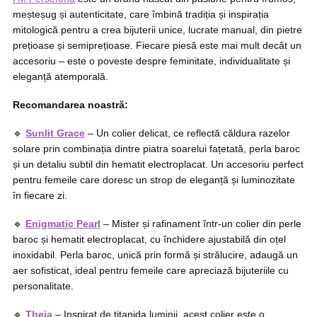
meșteșug și autenticitate, care îmbină tradiția și inspirația
mitologică pentru a crea bijuterii unice, lucrate manual, din pietre
prețioase și semiprețioase. Fiecare piesă este mai mult decât un
accesoriu – este o poveste despre feminitate, individualitate și
eleganță atemporală.
Recomandarea noastră:
🔹
Sunlit Grace
– Un colier delicat, ce reflectă căldura razelor
solare prin combinația dintre piatra soarelui fațetată, perla baroc
și un detaliu subtil din hematit electroplacat. Un accesoriu perfect
pentru femeile care doresc un strop de eleganță și luminozitate
în fiecare zi.
🔹
Enigmatic Pearl
– Mister și rafinament într-un colier din perle
baroc și hematit electroplacat, cu închidere ajustabilă din oțel
inoxidabil. Perla baroc, unică prin formă și strălucire, adaugă un
aer sofisticat, ideal pentru femeile care apreciază bijuteriile cu
personalitate.
🔹
Theia
– Inspirat de titanida luminii, acest colier este o