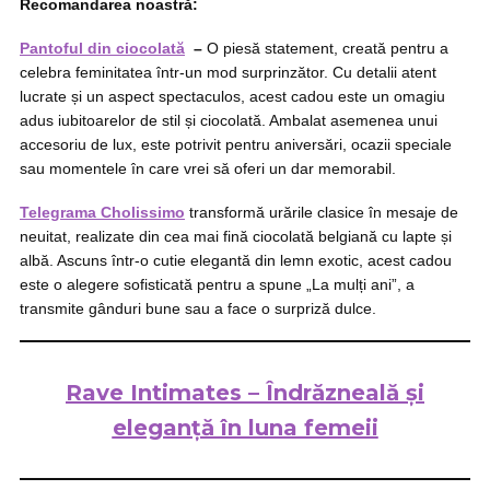
Recomandarea noastră:
Pantoful din ciocolată
–
O piesă statement, creată pentru a
celebra feminitatea într-un mod surprinzător. Cu detalii atent
lucrate și un aspect spectaculos, acest cadou este un omagiu
adus iubitoarelor de stil și ciocolată. Ambalat asemenea unui
accesoriu de lux, este potrivit pentru aniversări, ocazii speciale
sau momentele în care vrei să oferi un dar memorabil.
Telegrama Cholissimo
transformă urările clasice în mesaje de
neuitat, realizate din cea mai fină ciocolată belgiană cu lapte și
albă. Ascuns într-o cutie elegantă din lemn exotic, acest cadou
este o alegere sofisticată pentru a spune „La mulți ani”, a
transmite gânduri bune sau a face o surpriză dulce.
Rave Intimates – Îndrăzneală și
eleganță în luna femeii