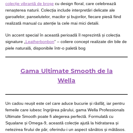
colecție vibrantă de broșe
cu design floral, care celebrează
renașterea naturii. Colecția include interpretări delicate ale
garoafelor, panselutelor, macilor și bujorilor, fiecare piesă fiind
realizată manual cu atenție la cele mai mici detalii.
Un accent special în această perioadă îl reprezintă și colecția
signature „
Leatherbonbon
“ – coliere concept realizate din bile de
piele naturală, disponibile într-o paletă bog
Gama Ultimate Smooth de la
Wella
Un cadou reușit este cel care aduce bucurie și răsfăț, iar pentru
femeile care iubesc îngrijirea părului, gama Wella Professionals
Ultimate Smooth poate fi alegerea perfectă. Formulată cu
Squalane și Omega-9, această colecție ajută la hidratarea și
netezirea firului de păr, oferindu-i un aspect sănătos și mătăsos.