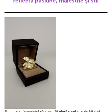
reflectă pasiune, măiestrie și stil
Ecrin, cu rafinamentul său unic, îți oferă o colecție de bijuterii