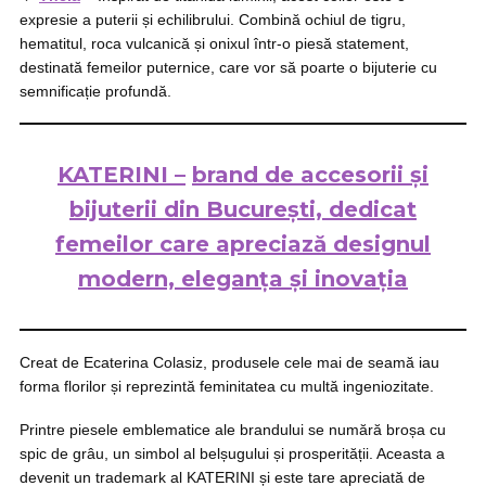
expresie a puterii și echilibrului. Combină ochiul de tigru,
hematitul, roca vulcanică și onixul într-o piesă statement,
destinată femeilor puternice, care vor să poarte o bijuterie cu
semnificație profundă.
KATERINI –
brand de accesorii și
bijuterii din București, dedicat
femeilor care apreciază designul
modern, eleganța și inovația
Creat de Ecaterina Colasiz, produsele cele mai de seamă iau
forma florilor și reprezintă feminitatea cu multă ingeniozitate.
Printre piesele emblematice ale brandului se numără broșa cu
spic de grâu, un simbol al belșugului și prosperității. Aceasta a
devenit un trademark al KATERINI și este tare apreciată de