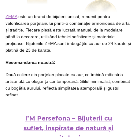
ZEMA
este un brand de bijuterii unicat, renumit pentru
valorificarea porțelanului printr-o combinație armonioasă de artă
și tradiție. Fiecare piesă este lucrată manual, de la modelare
până la decorare, utilizând tehnici sofisticate și materiale
prețioase. Bijuteriile ZEMA sunt îmbogățite cu aur de 24 karate și
platină de 23 de karate.
Recomandarea noastră:
Două coliere din porțelan placate cu aur, ce îmbină măiestria
artizanală cu eleganța contemporană. Stilul minimalist, combinat
cu bogăția aurului, reflectă simplitatea atemporală și gustul
rafinat.
I’M Persefona – Bijuterii cu
suflet, inspirate de natură și