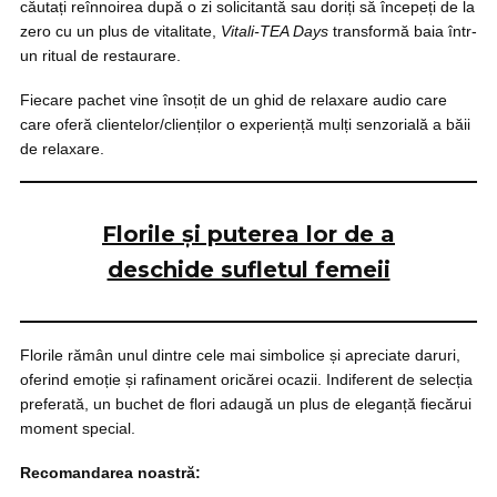
căutați reînnoirea după o zi solicitantă sau doriți să începeți de la
zero cu un plus de vitalitate,
Vitali-TEA Days
transformă baia într-
un ritual de restaurare.
Fiecare pachet vine însoțit de un ghid de relaxare audio care
care oferă clientelor/clienților o experiență mulți senzorială a băii
de relaxare.
Florile și puterea lor de a
deschide sufletul femeii
Florile rămân unul dintre cele mai simbolice și apreciate daruri,
oferind emoție și rafinament oricărei ocazii. Indiferent de selecția
preferată, un buchet de flori adaugă un plus de eleganță fiecărui
moment special.
Recomandarea noastră: