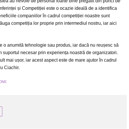
stea au nevoie de personal foarte bine pregătit din punct de
ferinței și Competiției este o ocazie ideală de a identifica
ficiile companiilor în cadrul competiției noastre sunt
ăuga competiția lor proprie prin intermediul nostru, iar aici
pe o anumită tehnologie sau produs, iar dacă nu reușesc să
 suportul necesar prin experiența noastră de organizatori.
mult mai ușor, iar acest aspect este de mare ajutor în cadrul
u Ciachir.
ONE