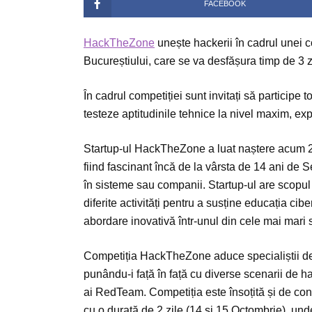
FACEBOOK
HackTheZone
unește hackerii în cadrul unei c
Bucureștiului, care se va desfășura timp de 3
În cadrul competiției sunt invitați să participe 
testeze aptitudinile tehnice la nivel maxim, e
Startup-ul HackTheZone a luat naștere acum 2 a
fiind fascinant încă de la vârsta de 14 ani de 
în sisteme sau companii. Startup-ul are scopul 
diferite activități pentru a susține educația cibe
abordare inovativă într-unul din cele mai mari
Competiția HackTheZone aduce specialiștii de 
punându-i față în față cu diverse scenarii de ha
ai RedTeam. Competiția este însoțită și de con
cu o durată de 2 zile (14 și 15 Octombrie), unde 