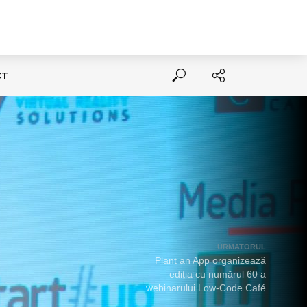
CT
URMATORUL
Plant an App organizează
ediția cu numărul 60 a
webinarului Low-Code Café