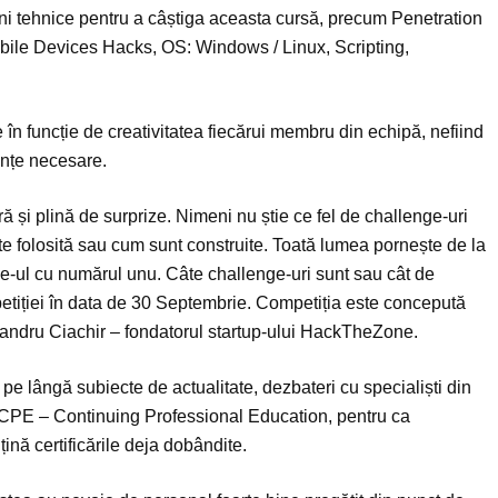
dini tehnice pentru a câștiga aceasta cursă, precum Penetration
bile Devices Hacks, OS: Windows / Linux, Scripting,
 funcție de creativitatea fiecărui membru din echipă, nefiind
tențe necesare.
și plină de surprize. Nimeni nu știe ce fel de challenge-uri
ste folosită sau cum sunt construite. Toată lumea pornește de la
enge-ul cu numărul unu. Câte challenge-uri sunt sau cât de
etiției în data de 30 Septembrie. Competiția este concepută
exandru Ciachir – fondatorul startup-ului HackTheZone.
e lângă subiecte de actualitate, dezbateri cu specialiști din
 CPE – Continuing Professional Education, pentru ca
țină certificările deja dobândite.