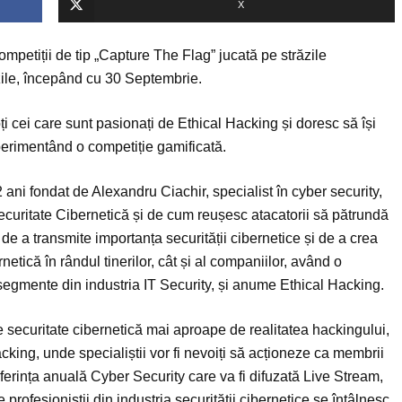
X
ompetiții de tip „Capture The Flag” jucată pe străzile
 zile, începând cu 30 Septembrie.
toți cei care sunt pasionați de Ethical Hacking și doresc să își
xperimentând o competiție gamificată.
ni fondat de Alexandru Ciachir, specialist în cyber security,
Securitate Cibernetică și de cum reușesc atacatorii să pătrundă
de a transmite importanța securității cibernetice și de a crea
rnetică în rândul tinerilor, cât și al companiilor, având o
 segmente din industria IT Security, și anume Ethical Hacking.
securitate cibernetică mai aproape de realitatea hackingului,
cking, unde specialiștii vor fi nevoiți să acționeze ca membrii
ferința anuală Cyber Security care va fi difuzată Live Stream,
profesioniștii din industria securității cibernetice se întâlnesc