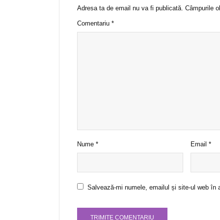
Adresa ta de email nu va fi publicată.
Câmpurile o
Comentariu
*
Nume
*
Email
*
Salvează-mi numele, emailul și site-ul web în 