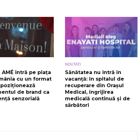
NOUTATI
 AMÉ intră pe piața
Sănătatea nu intră în
mânia cu un format
vacanță: în spitalul de
epoziționează
recuperare din Orașul
entul de brand ca
Medical, îngrijirea
ență senzorială
medicală continuă și de
sărbători