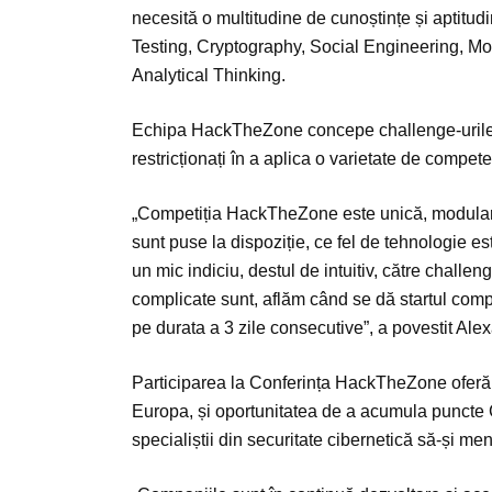
necesită o multitudine de cunoștințe și aptitu
Testing, Cryptography, Social Engineering, Mo
Analytical Thinking.
Echipa HackTheZone concepe challenge-urile în
restricționați în a aplica o varietate de compe
„Competiția HackTheZone este unică, modulară 
sunt puse la dispoziție, ce fel de tehnologie e
un mic indiciu, destul de intuitiv, către chall
complicate sunt, aflăm când se dă startul comp
pe durata a 3 zile consecutive”, a povestit Al
Participarea la Conferința HackTheZone oferă p
Europa, și oportunitatea de a acumula puncte
specialiștii din securitate cibernetică să-și men