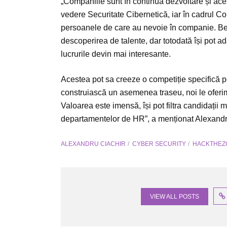
„Companiile sunt în continuă dezvoltare și ace
vedere Securitate Cibernetică, iar în cadrul Con
persoanele de care au nevoie în companie. Bene
descoperirea de talente, dar totodată își pot ad
lucrurile devin mai interesante.
Acestea pot sa creeze o competiție specifică 
construiască un asemenea traseu, noi le oferim
Valoarea este imensă, își pot filtra candidații 
departamentelor de HR”, a menționat Alexandr
ALEXANDRU CIACHIR
CYBER SECURITY
HACKTHEZ
VIEW ALL POSTS