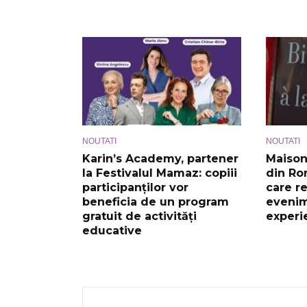
NOUTATI
NOUTATI
Karin’s Academy, partener
Maison
la Festivalul Mamaz: copiii
din Ro
participanților vor
care r
beneficia de un program
evenim
gratuit de activități
experi
educative