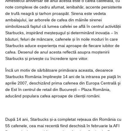
Amestecul aniversar de anul acesta este o cafea catifelată, cu
note complexe de cedru afumat, ienibahăr, accente persistente
de trufă neagră și tarhon proaspăt. Sirena este vedeta
ambalajului, iar arborele de cafea din mâinile sirenei
simbolizează faptul că lumea cafelei se află în centrul activității
Starbucks, inspirând meșteșugul și determinând inovația – în
băuturi, feluri de mâncare, cafenele și în noile moduri în care
Starbucks aduce experiența mai aproape de fiecare iubitor de
cafea. Desenul de anul acesta reflectă asupra moștenirii
Starbucks și privește cu încredere spre viitor.
Încă un motiv de sărbătoare primăvara aceasta, deoarece
Starbucks România împlinește 14 ani de la intrarea pe piaţă în
aprilie 2007, deschizând prima cafenea din Europa Centrală şi
de Est în centrul de retail din București – Plaza România,
aducând populara cafea aproape de clienții români.
După 14 ani, Starbucks și-a completat rețeaua din România cu
55 cafenele, cea mai recentă fiind deschisă în februarie la AFI