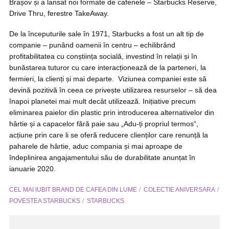
Brașov și a lansat noi formate de cafenele – Starbucks Reserve,
Drive Thru, ferestre TakeAway.
De la începuturile sale în 1971, Starbucks a fost un alt tip de
companie – punând oamenii în centru – echilibrând
profitabilitatea cu conștiința socială, investind în relații și în
bunăstarea tuturor cu care interacționează de la parteneri, la
fermieri, la clienți și mai departe. Viziunea companiei este să
devină pozitivă în ceea ce privește utilizarea resurselor – să dea
înapoi planetei mai mult decât utilizează. Inițiative precum
eliminarea paielor din plastic prin introducerea alternativelor din
hârtie și a capacelor fără paie sau „Adu-ți propriul termos“,
acțiune prin care li se oferă reducere clienților care renunță la
paharele de hârtie, aduc compania și mai aproape de
îndeplinirea angajamentului său de durabilitate anunțat în
ianuarie 2020.
CEL MAI IUBIT BRAND DE CAFEA DIN LUME
COLECTIE ANIVERSARA
POVESTEA STARBUCKS
STARBUCKS