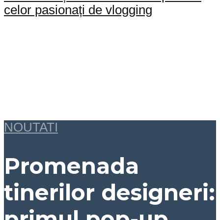
celor pasionați de vlogging
NOUTATI
Promenada
tinerilor designeri:
primul pop-up