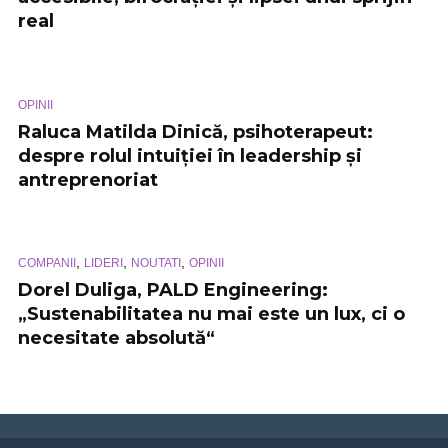
real
OPINII
Raluca Matilda Dinică, psihoterapeut:
despre rolul intuiției în leadership și
antreprenoriat
,
,
,
COMPANII
LIDERI
NOUTATI
OPINII
Dorel Duliga, PALD Engineering:
„Sustenabilitatea nu mai este un lux, ci o
necesitate absolută“