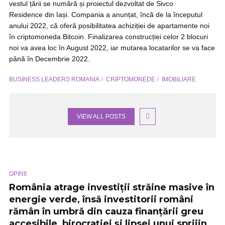
vestul țării se numără și proiectul dezvoltat de Sivco
Residence din Iași. Compania a anunțat, încă de la începutul
anului 2022, că oferă posibilitatea achiziției de apartamente noi
în criptomoneda Bitcoin. Finalizarea construcției celor 2 blocuri
noi va avea loc în August 2022, iar mutarea locatarilor se va face
până în Decembrie 2022.
BUSINESS LEADERS ROMANIA
CRIPTOMONEDE
IMOBILIARE
VIEW ALL POSTS
OPINII
România atrage investiții străine masive în
energie verde, însă investitorii români
rămân în umbră din cauza finanțării greu
accesibile, birocrației și lipsei unui sprijin