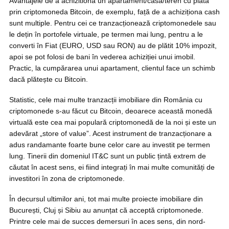
Avantajele de a achizitiona un apartament/casă/teren cu plata
prin criptomoneda Bitcoin, de exemplu, față de a achiziționa cash
sunt multiple. Pentru cei ce tranzacționează criptomonedele sau
le dețin în portofele virtuale, pe termen mai lung, pentru a le
converti în Fiat (EURO, USD sau RON) au de plătit 10% impozit,
apoi se pot folosi de bani în vederea achiziției unui imobil.
Practic, la cumpărarea unui apartament, clientul face un schimb
dacă plătește cu Bitcoin.
Statistic, cele mai multe tranzacții imobiliare din România cu
criptomonede s-au făcut cu Bitcoin, deoarece această monedă
virtuală este cea mai populară criptomonedă de la noi și este un
adevărat „store of value”. Acest instrument de tranzacționare a
adus randamante foarte bune celor care au investit pe termen
lung. Tinerii din domeniul IT&C sunt un public țintă extrem de
căutat în acest sens, ei fiind integrați în mai multe comunități de
investitori în zona de criptomonede.
În decursul ultimilor ani, tot mai multe proiecte imobiliare din
București, Cluj și Sibiu au anunțat că acceptă criptomonede.
Printre cele mai de succes demersuri în aces sens, din nord-