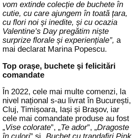
vom extinde colecție de buchete în
cutie, cu care ajungem în toată țara,
cu flori noi și inedite, și cu ocazia
Valentine’s Day pregătim niște
surprize florale și experiențiale”,
a
mai declarat Marina Popescu.
Top orașe, buchete și felicitări
comandate
În 2022, cele mai multe comenzi, la
nivel național s-au livrat în București,
Cluj, Timișoara, Iași și Brașov, iar
cele mai comandate produse au fost
„
Vise colorate
”, „
Te ador
”, „
Dragoste
în culori
” și „
Buchet cu trandafiri Pink