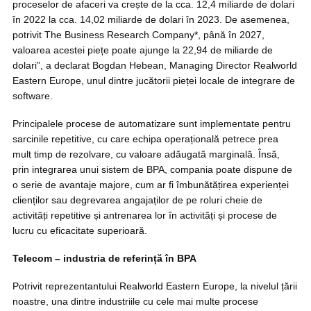
proceselor de afaceri va crește de la cca. 12,4 miliarde de dolari
în 2022 la cca. 14,02 miliarde de dolari în 2023. De asemenea,
potrivit The Business Research Company*, până în 2027,
valoarea acestei piețe poate ajunge la 22,94 de miliarde de
dolari”, a declarat Bogdan Hebean, Managing Director Realworld
Eastern Europe, unul dintre jucătorii pieței locale de integrare de
software.
Principalele procese de automatizare sunt implementate pentru
sarcinile repetitive, cu care echipa operațională petrece prea
mult timp de rezolvare, cu valoare adăugată marginală. Însă,
prin integrarea unui sistem de BPA, compania poate dispune de
o serie de avantaje majore, cum ar fi îmbunătățirea experienței
clienților sau degrevarea angajaților de pe roluri cheie de
activități repetitive și antrenarea lor în activități și procese de
lucru cu eficacitate superioară.
Telecom – industria de referință în BPA
Potrivit reprezentantului Realworld Eastern Europe, la nivelul țării
noastre, una dintre industriile cu cele mai multe procese