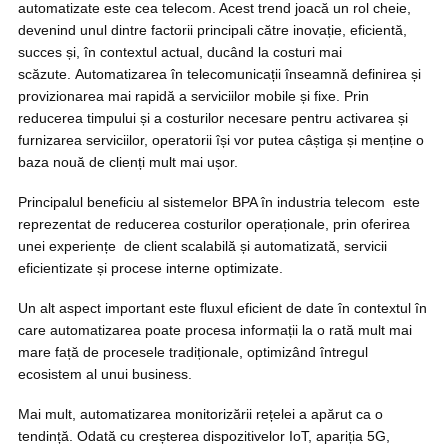
automatizate este cea telecom. Acest trend joacă un rol cheie,
devenind unul dintre factorii principali către inovație, eficientă,
succes și, în contextul actual, ducând la costuri mai
scăzute. Automatizarea în telecomunicații înseamnă definirea și
provizionarea mai rapidă a serviciilor mobile și fixe. Prin
reducerea timpului și a costurilor necesare pentru activarea și
furnizarea serviciilor, operatorii își vor putea câștiga și menține o
baza nouă de clienți mult mai ușor.
Principalul beneficiu al sistemelor BPA în industria telecom este
reprezentat de reducerea costurilor operaționale, prin oferirea
unei experiențe de client scalabilă și automatizată, servicii
eficientizate și procese interne optimizate.
Un alt aspect important este fluxul eficient de date în contextul în
care automatizarea poate procesa informații la o rată mult mai
mare față de procesele tradiționale, optimizând întregul
ecosistem al unui business.
Mai mult, automatizarea monitorizării rețelei a apărut ca o
tendință. Odată cu creșterea dispozitivelor IoT, apariția 5G,