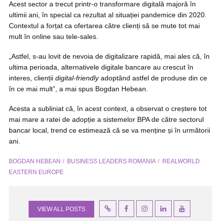
Acest sector a trecut printr-o transformare digitală majoră în
ultimii ani, în special ca rezultat al situației pandemice din 2020.
Contextul a forțat ca ofertarea către clienți să se mute tot mai
mult în online sau tele-sales.
„Astfel, s-au lovit de nevoia de digitalizare rapidă, mai ales că, în
ultima perioada, alternativele digitale bancare au crescut în
interes, clienții
digital-friendly
adoptând astfel de produse din ce
în ce mai mult”, a mai spus Bogdan Hebean.
Acesta a subliniat că, în acest context, a observat o creștere tot
mai mare a ratei de adopție a sistemelor BPA de către sectorul
bancar local, trend ce estimează că se va menține și în următorii
ani.
BOGDAN HEBEAN
BUSINESS LEADERS ROMANIA
REALWORLD
EASTERN EUROPE
VIEW ALL POSTS