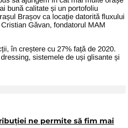
ropus să ajungem în cât mai multe orașe
ai bună calitate și un portofoliu
orașul Brașov ca locație datorită fluxului
rat Cristian Găvan, fondatorul MAM
ii, în creștere cu 27% față de 2020.
dressing, sistemele de uși glisante și
ibuției ne permite să fim mai