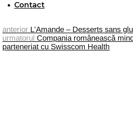
Contact
anterior
L’Amande – Desserts sans glut
urmatorul
Compania românească mindit.i
parteneriat cu Swisscom Health