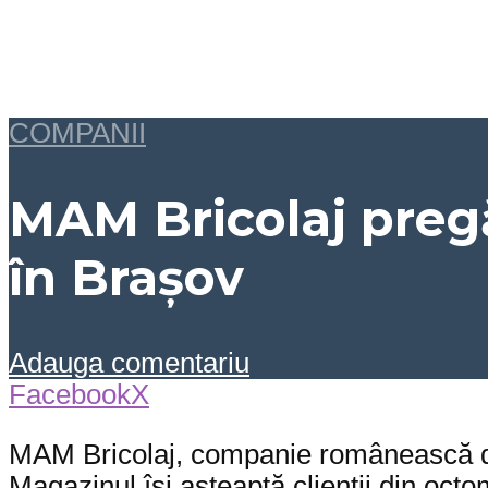
COMPANII
MAM Bricolaj preg
în Brașov
Adauga comentariu
Facebook
X
MAM Bricolaj, companie românească din
Magazinul își așteaptă clienții din oct