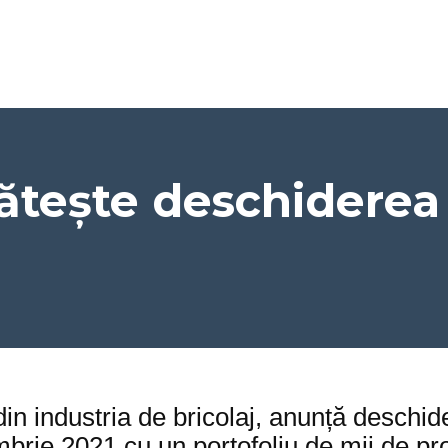
ătește deschiderea
 industria de bricolaj, anunță deschide
ombrie 2021 cu un portofoliu de mii de p