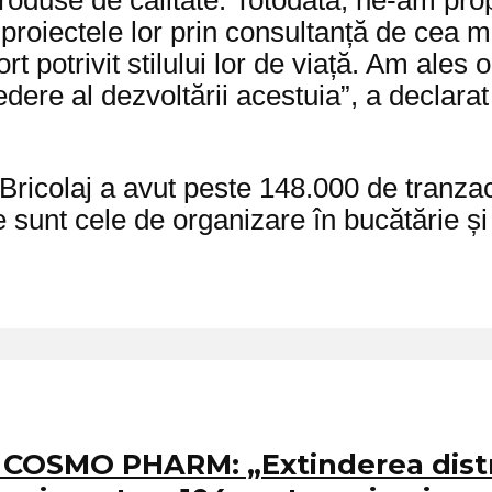
 produse de calitate. Totodată, ne-am p
n proiectele lor prin consultanță de cea m
t potrivit stilului lor de viață. Am ales 
 vedere al dezvoltării acestuia”, a decla
ricolaj a avut peste 148.000 de tranzacț
sunt cele de organizare în bucătărie și 
 COSMO PHARM: „Extinderea distr