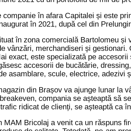
companie în afara Capitalei și este prim
 inaugurat în 2021, după cel din Prelung
tuat în zona comercială Bartolomeu și v
i de vânzări, merchandiseri și gestionar
 exact, este specializată pe accesorii ș
egăsesc accesorii de bucătărie, dressing
e asamblare, scule, electrice, adezivi și
gazin din Brașov va ajunge lunar la vân
e breakeven, compania se așteaptă să se
 trafic ridicat de clienți, se așteaptă ca
MAM Bricolaj a venit ca un răspuns fire