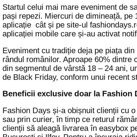
Startul celui mai mare eveniment de sa
pași repezi. Miercuri de dimineață, pe 
aplicație cât și pe site-ul fashiondays.r
aplicației mobile care și-au activat noti
Eveniment cu tradiție deja pe piața di
rândul românilor. Aproape 60% dintre 
din segmentul de vârstă 18 – 24 ani, ur
de Black Friday, conform unui recent s
Beneficii exclusive doar la Fashion
Fashion Days și-a obișnuit clienții cu o
sau prin curier, în timp ce returul ră
clienții să aleagă livrarea în easybox p
București și Ilfov. Pentru a încuraja ri