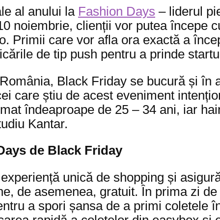
le al anului la
Fashion Days
– liderul pi
10 noiembrie, clienții vor putea începe 
o. Primii care vor afla ora exactă a începe
ficările de tip push pentru a prinde start
n România, Black Friday se bucură și în 
cei care știu de acest eveniment intenț
mat îndeaproape de 25 – 34 ani, iar haine
tudiu Kantar.
 Days de Black Friday
 experiență unică de shopping și asigură
mâne, de asemenea, gratuit. În prima zi 
entru a spori șansa de a primi coletele 
dicarea rapidă a coletelor din easybox și