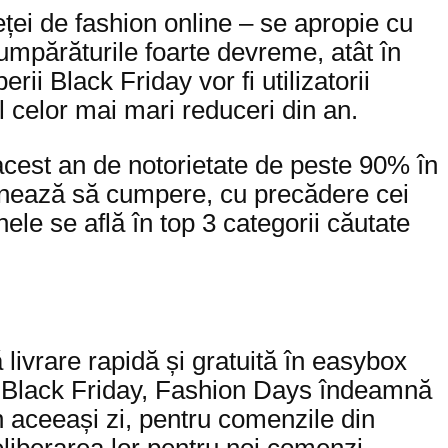
eței de fashion online – se apropie cu
cumpărăturile foarte devreme, atât în
rii Black Friday vor fi utilizatorii
ul celor mai mari reduceri din an.
acest an de notorietate de peste 90% în
ionează să cumpere, cu precădere cei
le se află în top 3 categorii căutate
 livrare rapidă și gratuită în easybox
de Black Friday, Fashion Days îndeamnă
în aceeași zi, pentru comenzile din
 eliberarea lor pentru noi comenzi,