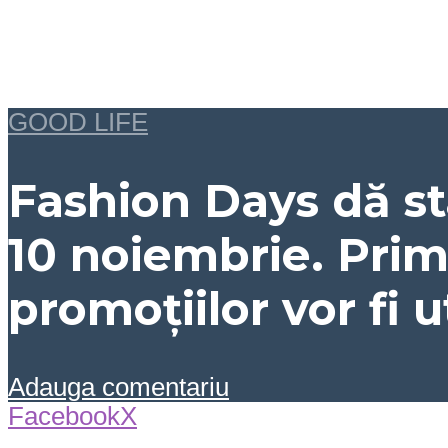
GOOD LIFE
Fashion Days dă st
10 noiembrie. Primi
promoțiilor vor fi u
Adauga comentariu
Facebook
X