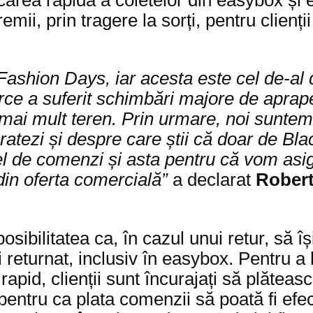
mii, prin tragere la sorți, pentru clienț
.
a Fashion Days, iar acesta este cel de-al
 a suferit schimbări majore de aprape 2
 mai mult teren. Prin urmare, noi suntem 
 ratezi și despre care știi că doar de Bl
l de comenzi și asta pentru că vom asigu
din oferta comercială”
a declarat
Robert
osibilitatea ca, în cazul unui retur, să î
returnat, inclusiv în easybox. Pentru a b
rapid, clienții sunt încurajați să plătea
pentru ca plata comenzii să poată fi efec