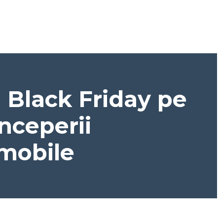
e Black Friday pe
începerii
i mobile