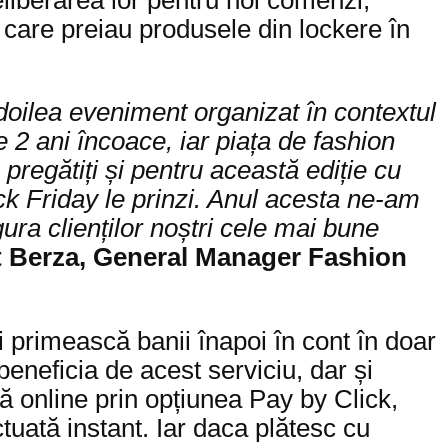
ii care preiau produsele din lockere în
 doilea eveniment organizat în contextul
 ani încoace, iar piața de fashion
pregătiți și pentru această ediție cu
ack Friday le prinzi. Anul acesta ne-am
ra clienților noștri cele mai bune
 Berza, General Manager Fashion
și primească banii înapoi în cont în doar
eneficia de acest serviciu, dar și
scă online prin opțiunea Pay by Click,
tuată instant. Iar daca plătesc cu