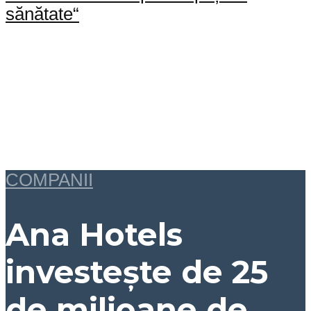
sănătate“
COMPANII
Ana Hotels
investește de 25
de milioane de