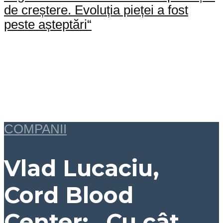
de creștere. Evoluția pieței a fost
peste așteptări“
COMPANII
Vlad Lucaciu,
Cord Blood
Center: „Cu cât