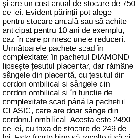
și are un cost anual de stocare de 750
de lei. Evident părinții pot alege
pentru stocare anuală sau să achite
anticipat pentru 10 ani de exemplu,
caz în care primesc unele reduceri.
Următoarele pachete scad în
complexitate: în pachetul DIAMOND
lipsește țesutul placentar, dar rămâne
sângele din placentă, cu țesutul din
cordon ombilical și sângele din
cordon ombilical și în funcție de
complexitate scad până la pachetul
CLASIC, care are doar sânge din
cordonul ombilical. Acesta este 2490
de lei, cu taxa de stocare de 249 de
lei. Este foarte bine să recoltezi să ai