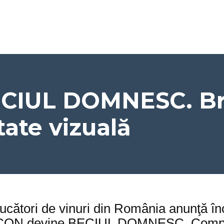
CIUL DOMNESC. Bra
tate vizuală
cători de vinuri din România anunţă în
INCON devine BECIUL DOMNESC. Compani