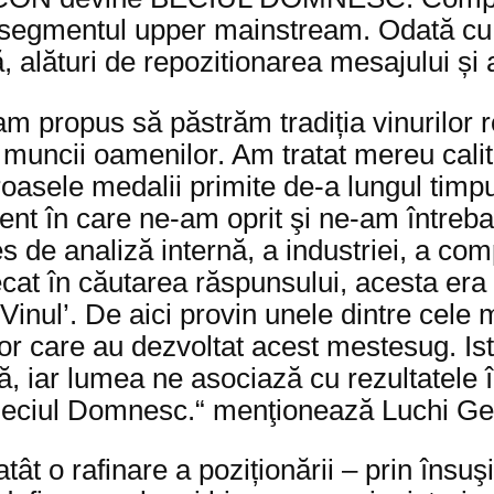
pe segmentul upper mainstream. Odată c
, alături de repozitionarea mesajului și a 
am propus să păstrăm tradiția vinurilor r
 muncii oamenilor. Am tratat mereu calit
roasele medalii primite de-a lungul timp
ent în care ne-am oprit şi ne-am întreb
s de analiză internă, a industriei, a com
at în căutarea răspunsului, acesta era 
inul’. De aici provin unele dintre cele 
or care au dezvoltat acest mestesug. Isto
tă, iar lumea ne asociază cu rezultatele
Beciul Domnesc.“ menţionează Luchi G
 o rafinare a poziționării – prin însuşir