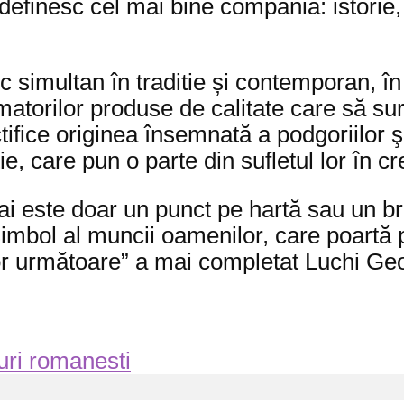
 definesc cel mai bine compania: istorie, 
simultan în traditie și contemporan, în
atorilor produse de calitate care să sur
ructifice originea însemnată a podgoriilor 
ie, care pun o parte din sufletul lor în cr
 este doar un punct pe hartă sau un bra
simbol al muncii oamenilor, care poartă 
or următoare” a mai completat Luchi Ge
uri romanesti