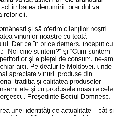
u schimbarea denumirii, brandul va
retoricii.
omânești și să oferim clienților noștri
atea vinurilor noastre cu toată
ului. Dar ca în orice demers, început cu
at: “Noi cine suntem?” şi “Cum suntem
petitorilor și a pieței de consum, ne-am
chiar aici. Pe dealurile Moldovei, unde
mai apreciate vinuri, produse din
ria, traditia şi calitatea produselor
 însemnate şi cu produsele noastre cele
eorgescu, Preşedinte Beciul Domnesc.
ea unei identităţi de actualitate – cât şi