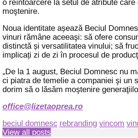
o reîntoarcere la setul de atribute care
moştenire.
Noua identitate așează Beciul Domnesc 
vinuri rămâne aceeaşi: să ofere consum
distinctă și versatilitatea vinului; să f
implicați zi de zi în procesul de producț
„De la 1 august, Beciul Domnesc nu mai
ci piatra de temelie a companiei şi un 
dorim să o lăsăm moştenire generaţiil
office@lizetaoprea.ro
beciul domnesc
rebranding
vincom
vin
View all posts