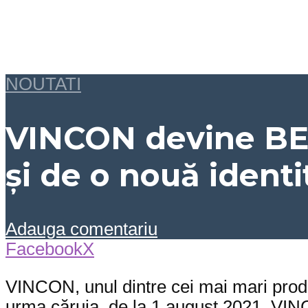
NOUTATI
VINCON devine BE
şi de o nouă identi
Adauga comentariu
Facebook
X
VINCON, unul dintre cei mai mari produ
urma căruia, de la 1 august 2021, V