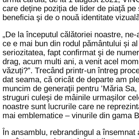
care deține poziția de lider de piață 
beneficia şi de o nouă identitate vizuală
„De la începutul călătoriei noastre, ne-
ce e mai bun din rodul pământului și al
seriozitatea, fapt confirmat şi de nume
drag, acum multi ani, a venit acel mom
văzuți?”. Trecând printr-un întreg proce
dat seama, că oricât de departe am plec
muncim de generații pentru ’Măria Sa, V
struguri culeşi de mâinile urmașilor cel
noastre sunt lucrurile care ne reprezin
mai emblematice – vinurile din gama 
În ansamblu, rebrandingul a însemnat atât