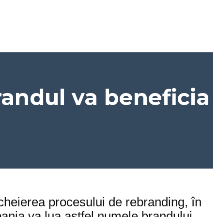
ndul va beneficia
cheierea procesului de rebranding, în
a va lua astfel numele brandului