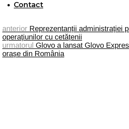
Contact
anterior
Reprezentanții administrației pub
operațiunilor cu cetățenii
urmatorul
Glovo a lansat Glovo Express.
orașe din România