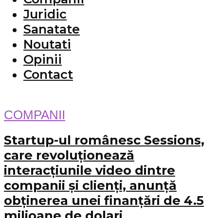
Juridic
Sanatate
Noutati
Opinii
Contact
COMPANII
Startup-ul românesc Sessions,
care revoluționează
interacțiunile video dintre
companii și clienți, anunță
obținerea unei finanțări de 4.5
milioane de dolari