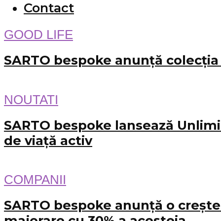
Contact
GOOD LIFE
SARTO bespoke anunță colecția s
NOUTATI
SARTO bespoke lansează Unlimited
de viață activ
COMPANII
SARTO bespoke anunță o creștere 
majorare cu 30% a acesteia