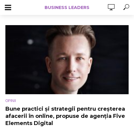
BUSINESS LEADERS
OPINII
Bune practici și strategii pentru creșterea
afacerii în online, propuse de agenția Five
Elements Digital