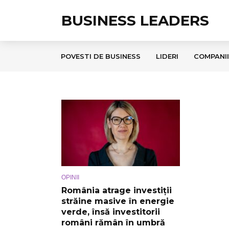
BUSINESS LEADERS
POVESTI DE BUSINESS
LIDERI
COMPANII
OPINII
România atrage investiții
străine masive în energie
verde, însă investitorii
români rămân în umbră