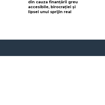
din cauza finanțării greu
accesibile, birocrației și
lipsei unui sprijin real