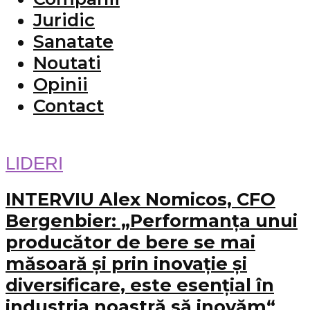
Juridic
Sanatate
Noutati
Opinii
Contact
LIDERI
INTERVIU Alex Nomicos, CFO
Bergenbier: „Performanța unui
producător de bere se mai
măsoară și prin inovație și
diversificare, este esențial în
industria noastră să inovăm“