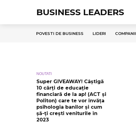
BUSINESS LEADERS
POVESTI DE BUSINESS
LIDERI
COMPANII
NOUTATI
Super GIVEAWAY! Câștigă
10 cărți de educație
financiară de la ap! (ACT și
Politon) care te vor învăța
psihologia banilor și cum
șă-ți crești veniturile în
2023