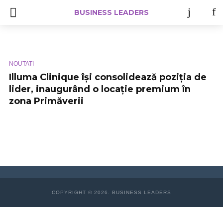
BUSINESS LEADERS
NOUTATI
Illuma Clinique își consolidează poziția de
lider, inaugurând o locație premium în
zona Primăverii
COPYRIGHT © 2026. BUSINESS LEADERS