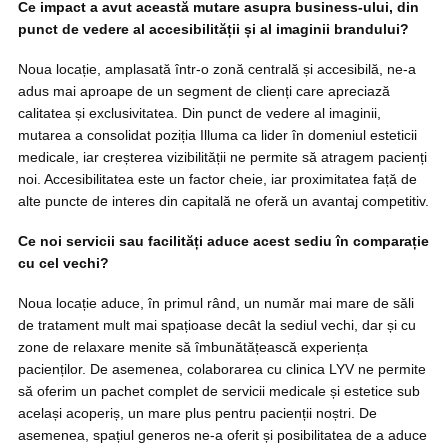
Ce impact a avut această mutare asupra business-ului, din
punct de vedere al accesibilității și al imaginii brandului?
Noua locație, amplasată într-o zonă centrală și accesibilă, ne-a
adus mai aproape de un segment de clienți care apreciază
calitatea și exclusivitatea. Din punct de vedere al imaginii,
mutarea a consolidat poziția Illuma ca lider în domeniul esteticii
medicale, iar creșterea vizibilității ne permite să atragem pacienți
noi. Accesibilitatea este un factor cheie, iar proximitatea față de
alte puncte de interes din capitală ne oferă un avantaj competitiv.
Ce noi servicii sau facilități aduce acest sediu în comparație
cu cel vechi?
Noua locație aduce, în primul rând, un număr mai mare de săli
de tratament mult mai spațioase decât la sediul vechi, dar și cu
zone de relaxare menite să îmbunătățească experiența
pacienților. De asemenea, colaborarea cu clinica LYV ne permite
să oferim un pachet complet de servicii medicale și estetice sub
același acoperiș, un mare plus pentru pacienții noștri. De
asemenea, spațiul generos ne-a oferit și posibilitatea de a aduce