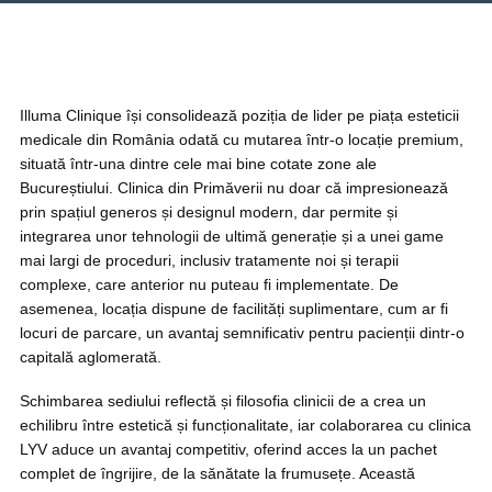
Illuma Clinique își consolidează poziția de lider pe piața esteticii
medicale din România odată cu mutarea într-o locație premium,
situată într-una dintre cele mai bine cotate zone ale
Bucureștiului. Clinica din Primăverii nu doar că impresionează
prin spațiul generos și designul modern, dar permite și
integrarea unor tehnologii de ultimă generație și a unei game
mai largi de proceduri, inclusiv tratamente noi și terapii
complexe, care anterior nu puteau fi implementate. De
asemenea, locația dispune de facilități suplimentare, cum ar fi
locuri de parcare, un avantaj semnificativ pentru pacienții dintr-o
capitală aglomerată.
Schimbarea sediului reflectă și filosofia clinicii de a crea un
echilibru între estetică și funcționalitate, iar colaborarea cu clinica
LYV aduce un avantaj competitiv, oferind acces la un pachet
complet de îngrijire, de la sănătate la frumusețe. Această