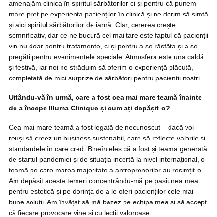
amenajăm clinica în spiritul sărbătorilor ci și pentru că punem
mare preț pe experiența pacienților în clinică și ne dorim să simtă
și aici spiritul sărbătorilor de iarnă. Clar, cererea crește
semnificativ, dar ce ne bucură cel mai tare este faptul că pacienții
vin nu doar pentru tratamente, ci și pentru a se răsfăța și a se
pregăti pentru evenimentele speciale. Atmosfera este una caldă
și festivă, iar noi ne străduim să oferim o experiență plăcută,
completată de mici surprize de sărbători pentru pacienții noștri.
Uitându-vă în urmă, care a fost cea mai mare teamă înainte
de a începe Illuma Clinique și cum ați depășit-o?
Cea mai mare teamă a fost legată de necunoscut – dacă voi
reuși să creez un business sustenabil, care să reflecte valorile și
standardele în care cred. Bineînțeles că a fost și teama generată
de startul pandemiei și de situația incertă la nivel internațional, o
teamă pe care marea majoritate a antreprenorilor au resimțit-o.
Am depășit aceste temeri concentrându-mă pe pasiunea mea
pentru estetică și pe dorința de a le oferi pacienților cele mai
bune soluții. Am învățat să mă bazez pe echipa mea și să accept
că fiecare provocare vine și cu lecții valoroase.