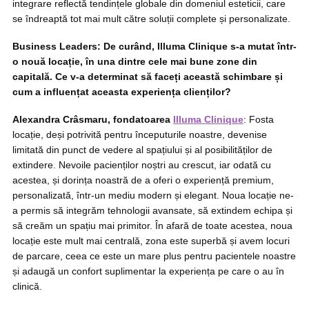
integrare reflectă tendințele globale din domeniul esteticii, care
se îndreaptă tot mai mult către soluții complete și personalizate.
Business Leaders:
De curând, Illuma Clinique s-a mutat într-
o nouă locație, în una dintre cele mai bune zone din
capitală. Ce v-a determinat să faceți această schimbare și
cum a influențat aceasta experiența clienților?
Alexandra Crâsmaru, fondatoarea
Illuma Clinique
: Fosta
locație, deși potrivită pentru începuturile noastre, devenise
limitată din punct de vedere al spațiului și al posibilităților de
extindere. Nevoile pacienților noștri au crescut, iar odată cu
acestea, și dorința noastră de a oferi o experiență premium,
personalizată, într-un mediu modern și elegant. Noua locație ne-
a permis să integrăm tehnologii avansate, să extindem echipa și
să creăm un spațiu mai primitor. În afară de toate acestea, noua
locație este mult mai centrală, zona este superbă și avem locuri
de parcare, ceea ce este un mare plus pentru pacientele noastre
și adaugă un confort suplimentar la experiența pe care o au în
clinică.