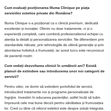
Cum evaluați poziționarea Illuma Clinique pe piața
serviciilor estetice private din România?
Illuma Clinique s-a poziționat ca o clinică premium, dedicată
excelenței și inovației. Oferim nu doar tratamente, ci și o
experiență completă, care combină profesionalismul echipei cu
atenția la detalii și personalizarea serviciilor. Ne diferențiem prin
standardele ridicate, prin tehnologiile de ultimă generație și prin
abordarea holistică a frumuseții, iar acest lucru este recunoscut
de pacienții noștri.
Cum vedeți dezvoltarea clinicii în următorii ani? Există
planuri de extindere sau introducerea unor noi categorii de
servicii?
Pentru viitor, ne dorim să extindem portofoliul de servicii,
introducând tratamente noi și programe personalizate de
îngrijire. Investim în educarea pacienților, astfel încât să luăm
împreună cele mai bune decizii pentru sănătatea și frumusețea
lor. Cred cu tărie că viitorul esteticii este despre soluții integrate,