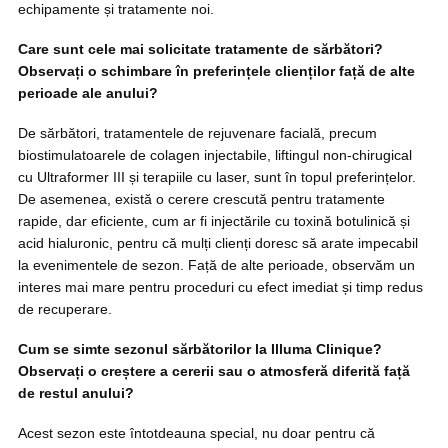
echipamente și tratamente noi.
Care sunt cele mai solicitate tratamente de sărbători?
Observați o schimbare în preferințele clienților față de alte
perioade ale anului?
De sărbători, tratamentele de rejuvenare facială, precum
biostimulatoarele de colagen injectabile, liftingul non-chirugical
cu Ultraformer III și terapiile cu laser, sunt în topul preferințelor.
De asemenea, există o cerere crescută pentru tratamente
rapide, dar eficiente, cum ar fi injectările cu toxină botulinică și
acid hialuronic, pentru că mulți clienți doresc să arate impecabil
la evenimentele de sezon. Față de alte perioade, observăm un
interes mai mare pentru proceduri cu efect imediat și timp redus
de recuperare.
Cum se simte sezonul sărbătorilor la Illuma Clinique?
Observați o creștere a cererii sau o atmosferă diferită față
de restul anului?
Acest sezon este întotdeauna special, nu doar pentru că