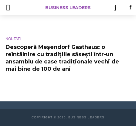
BUSINESS LEADERS
NOUTATI
Descoperă Meșendorf Gasthaus: o
reîntâlnire cu tradițiile săsești într-un
ansamblu de case tradiționale vechi de
mai bine de 100 de ani
COPYRIGHT © 2026. BUSINESS LEADERS