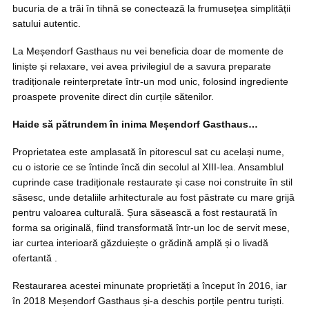
bucuria de a trăi în tihnă se conectează la frumusețea simplității
satului autentic.
La Meșendorf Gasthaus nu vei beneficia doar de momente de
liniște și relaxare, vei avea privilegiul de a savura preparate
tradiționale reinterpretate într-un mod unic, folosind ingrediente
proaspete provenite direct din curțile sătenilor.
Haide să pătrundem în inima Meșendorf Gasthaus…
Proprietatea este amplasată în pitorescul sat cu același nume,
cu o istorie ce se întinde încă din secolul al XIII-lea. Ansamblul
cuprinde case tradiționale restaurate și case noi construite în stil
săsesc, unde detaliile arhitecturale au fost păstrate cu mare grijă
pentru valoarea culturală. Șura săsească a fost restaurată în
forma sa originală, fiind transformată într-un loc de servit mese,
iar curtea interioară găzduiește o grădină amplă și o livadă
ofertantă .
Restaurarea acestei minunate proprietăți a început în 2016, iar
în 2018 Meșendorf Gasthaus și-a deschis porțile pentru turiști.