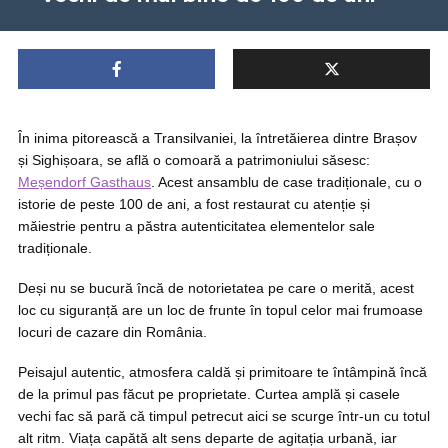
În inima pitorească a Transilvaniei, la întretăierea dintre Brașov
și Sighișoara, se află o comoară a patrimoniului săsesc:
Meșendorf Gasthaus
. Acest ansamblu de case tradiționale, cu o
istorie de peste 100 de ani, a fost restaurat cu atenție și
măiestrie pentru a păstra autenticitatea elementelor sale
tradiționale.
Deși nu se bucură încă de notorietatea pe care o merită, acest
loc cu siguranță are un loc de frunte în topul celor mai frumoase
locuri de cazare din România.
Peisajul autentic, atmosfera caldă și primitoare te întâmpină încă
de la primul pas făcut pe proprietate. Curtea amplă și casele
vechi fac să pară că timpul petrecut aici se scurge într-un cu totul
alt ritm. Viața capătă alt sens departe de agitația urbană, iar