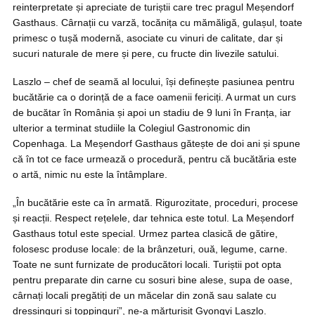
reinterpretate și apreciate de turiștii care trec pragul Meșendorf
Gasthaus. Cârnații cu varză, tocănița cu mămăligă, gulașul, toate
primesc o tușă modernă, asociate cu vinuri de calitate, dar și
sucuri naturale de mere și pere, cu fructe din livezile satului.
Laszlo – chef de seamă al locului, își definește pasiunea pentru
bucătărie ca o dorință de a face oamenii fericiți. A urmat un curs
de bucătar în România și apoi un stadiu de 9 luni în Franța, iar
ulterior a terminat studiile la Colegiul Gastronomic din
Copenhaga. La Meșendorf Gasthaus gătește de doi ani și spune
că în tot ce face urmează o procedură, pentru că bucătăria este
o artă, nimic nu este la întâmplare.
„În bucătărie este ca în armată. Rigurozitate, proceduri, procese
și reacții. Respect rețelele, dar tehnica este totul. La Meșendorf
Gasthaus totul este special. Urmez partea clasică de gătire,
folosesc produse locale: de la brânzeturi, ouă, legume, carne.
Toate ne sunt furnizate de producători locali. Turiștii pot opta
pentru preparate din carne cu sosuri bine alese, supa de oase,
cârnați locali pregătiți de un măcelar din zonă sau salate cu
dressinguri și toppinguri”, ne-a mărturisit Gyongyi Laszlo.