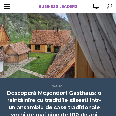
BUSINESS LEADERS
NOUTATI
Descoperă Meșendorf Gasthaus: o
reîntâlnire cu tradițiile săsești într-
un ansamblu de case tradiționale
vechi de mai bine de 100 de ani