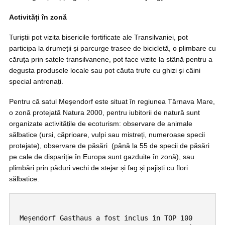
Activități în zonă
Turiștii pot vizita bisericile fortificate ale Transilvaniei, pot
participa la drumeții și parcurge trasee de bicicletă, o plimbare cu
căruța prin satele transilvanene, pot face vizite la stână pentru a
degusta produsele locale sau pot căuta trufe cu ghizi și câini
special antrenați.
Pentru că satul Meșendorf este situat în regiunea Târnava Mare,
o zonă protejată Natura 2000, pentru iubitorii de natură sunt
organizate activitățile de ecoturism: observare de animale
sălbatice (ursi, căprioare, vulpi sau mistreți, numeroase specii
protejate), observare de păsări (până la 55 de specii de păsări
pe cale de dispariție în Europa sunt gazduite în zonă), sau
plimbări prin păduri vechi de stejar și fag și pajiști cu flori
sălbatice.
Meșendorf Gasthaus a fost inclus în TOP 100 