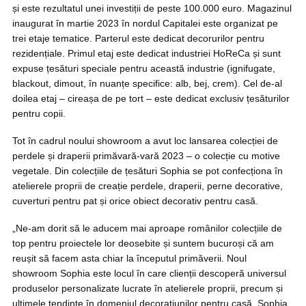
și este rezultatul unei investiții de peste 100.000 euro. Magazinul
inaugurat în martie 2023 în nordul Capitalei este organizat pe
trei etaje tematice. Parterul este dedicat decorurilor pentru
rezidențiale. Primul etaj este dedicat industriei HoReCa și sunt
expuse țesături speciale pentru această industrie (ignifugate,
blackout, dimout, în nuanțe specifice: alb, bej, crem). Cel de-al
doilea etaj – cireașa de pe tort – este dedicat exclusiv țesăturilor
pentru copii.
Tot în cadrul noului showroom a avut loc lansarea colecției de
perdele și draperii primăvară-vară 2023 – o colecție cu motive
vegetale. Din colecțiile de țesături Sophia se pot confecționa în
atelierele proprii de creație perdele, draperii, perne decorative,
cuverturi pentru pat și orice obiect decorativ pentru casă.
„Ne-am dorit să le aducem mai aproape românilor colecțiile de
top pentru proiectele lor deosebite și suntem bucuroși că am
reușit să facem asta chiar la începutul primăverii. Noul
showroom Sophia este locul în care clienții descoperă universul
produselor personalizate lucrate în atelierele proprii, precum și
ultimele tendințe în domeniul decorațiunilor pentru casă. Sophia