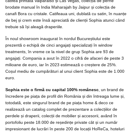
catifea printată Valparaiso și Las Vegas, colecția de perne
brodate manual în India Maharajah by Jaipur și colecția de
canafi Bora cu cristale. Catifeaua uni, dublată cu satin, în nuanțe
de bej și crem este însă apreciată de clienții Sophia atunci când
trebuie să își aleagă draperiile.
În noul showroom inaugurat în nordul Bucureștiului este
prezentă o echipă de cinci angajați specializați în window
treatments, în vreme ce la nivel de grup Sophia are 93 de
angajați. Compania a avut în 2022 o cifră de afaceri de peste 3
milioane de euro, iar în 2023 estimează o creștere de 25%.
Coșul mediu de cumpărături al unui client Sophia este de 1.000
euro.
Sophia este o firmă cu capital 100% românesc
, un brand de
încredere pe piața de profil din România și din întreaga lume și,
totodată, este singurul brand de pe piața home & deco ce
realizează un catalog complet de prezentare a colecțiilor de
perdele și draperii, colecții de mobilier și accesorii, având în
portofoliu peste 18.000 de reședințe private cât și un număr
impresionant de lucrări în peste 200 de locații HoReCa, hoteluri