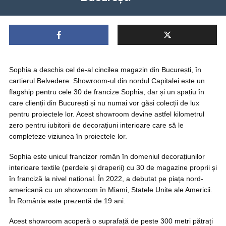
Sophia a deschis cel de-al cincilea magazin din București, în
cartierul Belvedere. Showroom-ul din nordul Capitalei este un
flagship pentru cele 30 de francize Sophia, dar și un spațiu în
care clienții din București și nu numai vor găsi colecții de lux
pentru proiectele lor. Acest showroom devine astfel kilometrul
zero pentru iubitorii de decorațiuni interioare care să le
completeze viziunea în proiectele lor.
Sophia este unicul francizor român în domeniul decorațiunilor
interioare textile (perdele și draperii) cu 30 de magazine proprii și
în franciză la nivel național. În 2022, a debutat pe piața nord-
americană cu un showroom în Miami, Statele Unite ale Americii.
În România este prezentă de 19 ani.
Acest showroom acoperă o suprafață de peste 300 metri pătrați