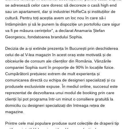
se adresează celor care doresc să decoreze o casă high end
sau un apartament, dar și industriei HoReCa și instituțiilor de
cultură. Pentru toți aceștia avem un loc nou în care să-i
întâmpinăm și să le punem la dispoziție un portofoliu care sigur
va fi pe măsura cerințelor”, a declarat Anamaria Ștefan
Georgescu, fondatoarea brandului Sophia.
Decizia de a-și extinde prezența în București prin deschiderea
celui de-al V-lea magazin în acest oraș este motivată și de
obiceiurile de consum ale clienților din România. Vânzările
companiei Sophia sunt în proporție de 90% în locațiile fizice.
Cumpărătorii prețuiesc extrem de mult experiența și
comunicarea directă cu echipa de designeri specializați și cu
produsele exclusiviste expuse. În mediul online, succesul este
reprezentat de dezvoltarea unui modul de booking prin care
clienții își pot programa într-un minut o consiliere gratuită la
domiciliu cu designeri specializați din întreaga rețea de
magazine.
Printre cele mai populare produse sunt colecțiile de draperii tip