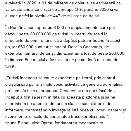
evaluată în 2020 la 91 de miliarde de dolari și se estimează că
va creşte anual cu o rată de aproape 18% până în 2030 şi va
ajunge astfel la nivelul de 447 de miliarde de dolari.
În România sunt aproape 6.000 de amplasamente care pot
găzdui peste 30.000.000 de turiști. Numărul de sosiri în
structurile de primire turistică a depășit patru milioane în acest
an, iar 630.000 sunt turiști străini. Doar în Constanţa, de
exemplu, numărul de turiști din acest an a fost de peste 200.000,
în timp ce Bucureștiul a fost vizitat de peste două milioane de
turiști.
„Turiștii începeau să caute experiențe pe litoral, prin centrul
orașului sau pur și simplu voiau activități ce generau adrenalina,
precum săritul cu parapanta. Ceea ce mi-am dorit încă de la
început a fost să ieșim în față cu această platformă și să ne
diferențiem de agențiile de turism clasice sau site-urile de
informare, transmiţând o invitaţie la întâlnirea cu locuri, oameni şi
evenimente, dincolo de banalitatea traseelor obișnuite.”,
spune Elena Luiza Oprea, fondatoarea meetlocals.ro