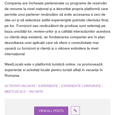
Compania are încheiate parteneriate cu programe de rezervări
de renume la nivel național și a dezvoltat propria platformă care
permite unui partener revânzător să evite accesarea a zeci de
site-uri și să selecteze astfel experienţele potrivite clientului final,
pe loc. Furnizorii sau revânzătorii de produse sunt selectaţi pe
baza unicității lor, review-urilor și a calității interacțiunilor acestora
cu clienții deja existenți, iar fondatoarea companiei are în plan
dezvoltarea unei aplicații care să ofere o conectivitate mai
ușoară cu furnizorii și clienții și o viitoare extindere la nivel
internațional.
MeetLocals este o platformă turistică online, ce promovează
experiențe si activitați locale pentru turiștii aflați in vacanța în
Romania.
ACTIVITATI VACANTA
EXPERIENTE
EXPERIENTE CORPORATE
MEETLOCALS
VACANTE
VIEW ALL POSTS