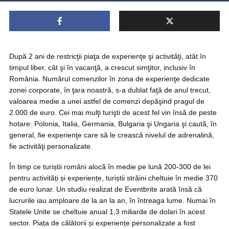
După 2 ani de restricţii piaţa de experienţe şi activităţi, atât în
timpul liber, cât şi în vacanţă, a crescut simţitor, inclusiv în
România. Numărul comenzilor în zona de experienţe dedicate
zonei corporate, în ţara noastră, s-a dublat faţă de anul trecut,
valoarea medie a unei astfel de comenzi depăşind pragul de
2.000 de euro. Cei mai mulţi turişti de acest fel vin însă de peste
hotare: Polonia, Italia, Germania, Bulgaria şi Ungaria şi caută, în
general, fie experienţe care să le crească nivelul de adrenalină,
fie activităţi personalizate.
În timp ce turiștii români alocă în medie pe lună 200-300 de lei
pentru activități și experiențe, turiștii străini cheltuie în medie 370
de euro lunar. Un studiu realizat de Eventbrite arată însă că
lucrurile iau amploare de la an la an, în întreaga lume. Numai în
Statele Unite se cheltuie anual 1,3 miliarde de dolari în acest
sector. Piața de călătorii și experiențe personalizate a fost