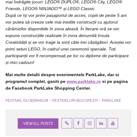
mai îndrăgite jocuri: LEGO® DUPLO®, LEGO® City, LEGO®
Friends, LEGO® NINJAGO™ și LEGO Classic.
După ce își vor primi pașaportul de acces, copiii de peste 5 ani
vor putea să creeze cele mai inedite construcții cu ajutorul
cărămizilor disponibile în zona aleasă. În fiecare oră se vor
expune construcțiile realizate în zona denumită Insula
Creativității și se vor trage la sorți câte trei câștigători. Aceștia vor
primi seturi LEGO, în cadrul unei ceremonii speciale. Toți
participanții vor fi recompensați pe loc cu diplome de participare
și mici cadouri!
Mai multe detalii despre evenimentele ParkLake, dar si
programul complet, gasiti pe
www.parklake.ro
si pe pagina
de Facebook ParkLake Shopping Center.
FESTIVAL DU BONHEUR
FESTIVALURI BUCURESTI
PARKLAKE
VIEW ALL POSTS