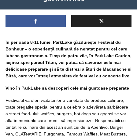
În perioada 8-11 Iunie, ParkLake găzduiește Festival du
Bonheur – o experiență culinară de neratat pentru cei care
iubesc gastronomia. Timp de patru zile, în ParkLake Garden,
ieșirea spre parcul Titan, vei putea să savurezi cele mai
delicioase preparare și să te distrezi alături de Macanache și
Bitză, care vor întregi atmosfera de festival cu concerte live.
Vino în ParkLake să descoperi cele mai gustoase preparate
Festivalul va oferi vizitatorilor o varietate de produse culinare,
toate pregătite special pentru a celebra o adevărată sărbătoare
a street food-ului: waffles, burgers, hot dogs sau gogoși se vor
afla în meniurile care promit să impresioneze. Responsabili cu
tentațiile culinare din acest an sunt cei de la Aperitivo, Burger
Van, CLATeatARIE, Furgoneta, Famous Waffles, Meat Busters,