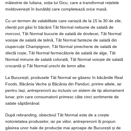
măiestrie de Iuliana, soția lui Gicu, care a transformat rețelele
moldovenești în bunătăți care completează orice masă.
Cu un termen de valabilitate care variază de la 15 la 30 de zile,
clienții pot găsi în băcănii Tăt Normal nebunie de salată de
morcovi, Tăt Normal bucurie de salată de dovlecei, Tăt Normal
voioșie de salată de țelină, Tăt Normal fantezie de salată din
ciupercuțe Champignon, Tăt Normal șmecherie de salată de
sfeclă roșie, Tăt Normal fermecătorie de salată de alge, Tăt
Normal minune de salată colorată, Tăt Normal voioșie de salată
crocantă și Tăt Normal urechi de lemn albe.
La București, produsele Tăt Normal se găsesc în băcăniile Real
Foods, Băcănia Veche și Băcănia din Panduri, printre altele, iar
pentru Iași, antreprenorii au inclusiv un sistem de tip abonament
lunar, prin care consumatorii primesc câte cinci sortimente de
salate săptămânal.
După rebranding, obiectivul Tăt Normal este de a crește
notorietatea produselor, iar pe viitor, antreprenorii îți propun
găsirea unor hale de producție mai aproape de București și de