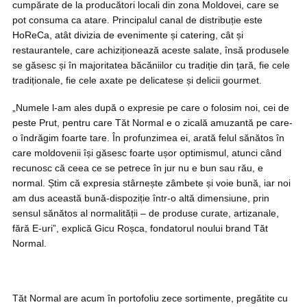
cumpărate de la producători locali din zona Moldovei, care se
pot consuma ca atare. Principalul canal de distribuție este
HoReCa, atât divizia de evenimente și catering, cât și
restaurantele, care achiziționează aceste salate, însă produsele
se găsesc și în majoritatea băcăniilor cu tradiție din țară, fie cele
tradiționale, fie cele axate pe delicatese și delicii gourmet.
„Numele l-am ales după o expresie pe care o folosim noi, cei de
peste Prut, pentru care Tăt Normal e o zicală amuzantă pe care-
o îndrăgim foarte tare. În profunzimea ei, arată felul sănătos în
care moldovenii își găsesc foarte ușor optimismul, atunci când
recunosc că ceea ce se petrece în jur nu e bun sau rău, e
normal. Știm că expresia stârnește zâmbete și voie bună, iar noi
am dus această bună-dispoziție într-o altă dimensiune, prin
sensul sănătos al normalității – de produse curate, artizanale,
fără E-uri”, explică Gicu Roșca, fondatorul noului brand Tăt
Normal.
Tăt Normal are acum în portofoliu zece sortimente, pregătite cu