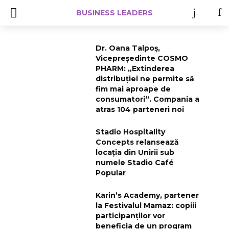
BUSINESS LEADERS
Dr. Oana Talpoș,
Vicepreședinte COSMO
PHARM: „Extinderea
distribuției ne permite să
fim mai aproape de
consumatori“. Compania a
atras 104 parteneri noi
Stadio Hospitality
Concepts relansează
locația din Unirii sub
numele Stadio Café
Popular
Karin’s Academy, partener
la Festivalul Mamaz: copiii
participanților vor
beneficia de un program