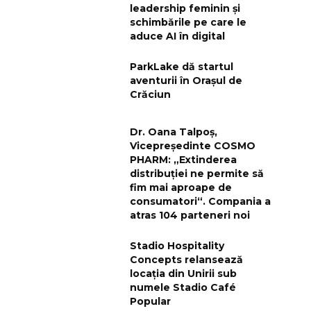
leadership feminin și
schimbările pe care le
aduce AI în digital
ParkLake dă startul
aventurii în Orașul de
Crăciun
Dr. Oana Talpoș,
Vicepreședinte COSMO
PHARM: „Extinderea
distribuției ne permite să
fim mai aproape de
consumatori“. Compania a
atras 104 parteneri noi
Stadio Hospitality
Concepts relansează
locația din Unirii sub
numele Stadio Café
Popular