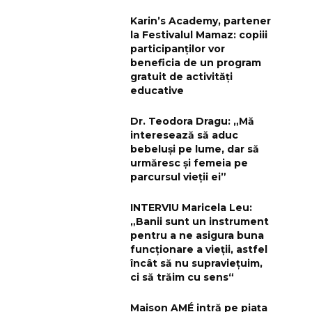
Karin’s Academy, partener
la Festivalul Mamaz: copiii
participanților vor
beneficia de un program
gratuit de activități
educative
Dr. Teodora Dragu: „Mă
interesează să aduc
bebeluși pe lume, dar să
urmăresc și femeia pe
parcursul vieții ei”
INTERVIU Maricela Leu:
„Banii sunt un instrument
pentru a ne asigura buna
funcționare a vieții, astfel
încât să nu supraviețuim,
ci să trăim cu sens“
Maison AMÉ intră pe piața