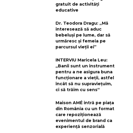
gratuit de activități
educative
Dr. Teodora Dragu: „Mă
interesează să aduc
bebeluși pe lume, dar să
urmăresc și femeia pe
parcursul vieții ei”
INTERVIU Maricela Leu:
„Banii sunt un instrument
pentru a ne asigura buna
funcționare a vieții, astfel
încât să nu supraviețuim,
ci să trăim cu sens“
Maison AMÉ intră pe piața
din România cu un format
care repoziționează
evenimentul de brand ca
experiență senzorială