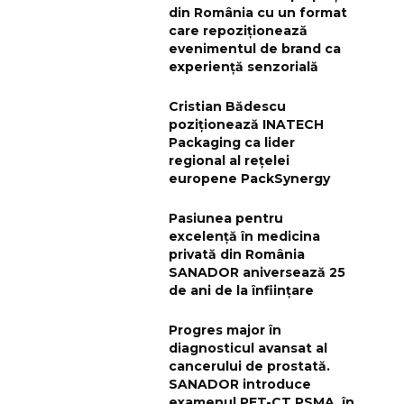
din România cu un format
care repoziționează
evenimentul de brand ca
experiență senzorială
Cristian Bădescu
poziționează INATECH
Packaging ca lider
regional al rețelei
europene PackSynergy
Pasiunea pentru
excelență în medicina
privată din România
SANADOR aniversează 25
de ani de la înființare
Progres major în
diagnosticul avansat al
cancerului de prostată.
SANADOR introduce
examenul PET-CT PSMA, în