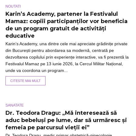
NOUTATI
Karin’s Academy, partener la Festivalul
Mamaz: copiii participanților vor beneficia
de un program gratuit de activități
educative
Karin’s Academy, una dintre cele mai apreciate grădinițe private
din București pentru abordarea sa modernă, centrată pe
dezvoltarea copilului prin experiențe interactive, va fi prezentă la
Festivalul Mamaz pe 13 iunie 2026, la Cercul Militar Național,
unde va coordona un program...
CITESTE MAI MULT
SANATATE
Dr. Teodora Dragu: „Mă interesează să
aduc bebeluși pe lume, dar să urmăresc și
femeia pe parcursul vieții ei”
Dr. Teodora Dragu, medic primar obstetrică-ginecologie,