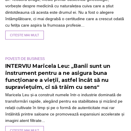
vorbește despre medicină cu naturalețea cuiva care a știut
dintotdeauna că acesta este drumul ei. Nu a fost o alegere
întâmplătoare, ci mai degrabă o certitudine care a crescut odată
cu fetița care aspira la frumoasa profesie...
CITESTE MAI MULT
POVESTI DE BUSINESS
INTERVIU Maricela Leu: „Banii sunt un
instrument pentru a ne asigura buna
funcționare a vieții, astfel încât să nu
supraviețuim, ci să trăim cu sens“
Maricela Leu și-a construit numele într-o industrie dominată de
transformări rapide, alegând pentru ea stabilitatea și mizând pe
relații cultivate în timp și pe o formă de autenticitate mai rar
întâlnită printre saloane ce promovează expansiuni accelerate și
imagini atent filtrate...
CITESTE MAI MULT