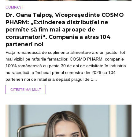
COMPANII
UN
Dr. Oana Talpoș, Vicepreședinte COSMO
S
PHARM: „Extinderea distribuției ne
l
permite să fim mai aproape de
P
consumatori“. Compania a atras 104
St
parteneri noi
St
un
Piața românească de suplimente alimentare are un jucător tot
ne
mai vizibil pe rafturile farmaciilor. COSMO PHARM, companie
con
100% românească cu peste 30 de ani de activitate în industria
nutraceutică, a încheiat primul semestru din 2026 cu 104
parteneri noi de retail și a depășit pragul de 1...
CITESTE MAI MULT