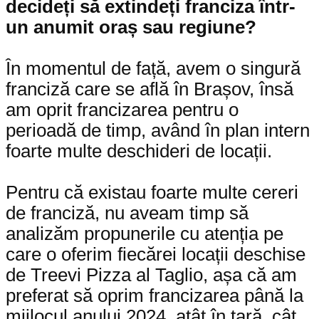
decideți să extindeți franciza într-
un anumit oraș sau regiune?
În momentul de față, avem o singură
franciză care se află în Brașov, însă
am oprit francizarea pentru o
perioadă de timp, având în plan intern
foarte multe deschideri de locații.
Pentru că existau foarte multe cereri
de franciză, nu aveam timp să
analizăm propunerile cu atenția pe
care o oferim fiecărei locații deschise
de Treevi Pizza al Taglio, așa că am
preferat să oprim francizarea până la
mijlocul anului 2024, atât în țară, cât