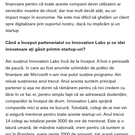
financiare pentru că toate aceste companii devin utilizatori ai
serviciilor noastre de cloud, dar mai mult decât atât, au un
impact major în economie. Ne este mai dificil să ghidăm un client
spre digitalizare prin suportul nostru, dacă nu implicăm și un
startup.
Când a început parteneriatul cu Innovation Labs și ce idei
inovatoare ați găsit printre startup-uri?
Am susținut Innovation Labs încă de la început. A fost o perioadă
de pauză, în care au fost anumite schimbări de politici de
finanțare ale Microsoft n-am mai putut susține programu. Am
reluat susținerea anul trecut. Anul acesta suntem principal
partener și așa ne dorim să rămânem pentru că noi credem cu
tărie în ce fac ei, pentru simplu fapt că se adresează studenților,
companiilor la început de drum. Innovation Labs sprijină
companiile mici și asta ne bucură. Totodată, colegi de-ai mei vin
și asigură mentorat pentru toate aceste startup-uri. Anul trecut
14 colegi au totalizat peste 3000 de ore de mentorat. Este și o
latură umană, de mândrie națională, vrem pentru că suntem și
noi în România, avem peste 2000 de angajați, toți acești oameni