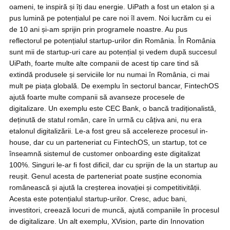
oameni, te inspiră și îți dau energie. UiPath a fost un etalon și a
pus lumină pe potențialul pe care noi îl avem. Noi lucrăm cu ei
de 10 ani și-am sprijin prin programele noastre. Au pus
reflectorul pe potențialul startup-urilor din România. În România
sunt mii de startup-uri care au potențial și vedem după succesul
UiPath, foarte multe alte companii de acest tip care tind să
extindă produsele și serviciile lor nu numai în România, ci mai
mult pe piața globală. De exemplu în sectorul bancar, FintechOS
ajută foarte multe companii să avanseze procesele de
digitalizare. Un exemplu este CEC Bank, o bancă tradiționalistă,
deținută de statul român, care în urmă cu câțiva ani, nu era
etalonul digitalizării. Le-a fost greu să accelereze procesul in-
house, dar cu un parteneriat cu FintechOS, un startup, tot ce
înseamnă sistemul de customer onboarding este digitalizat
100%. Singuri le-ar fi fost dificil, dar cu sprijin de la un startup au
reușit. Genul acesta de parteneriat poate susține economia
românească și ajută la creșterea inovației și competitivității.
Acesta este potențialul startup-urilor. Cresc, aduc bani,
investitori, creează locuri de muncă, ajută companiile în procesul
de digitalizare. Un alt exemplu, XVision, parte din Innovation