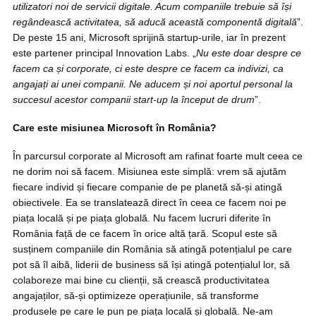
utilizatori noi de servicii digitale. Acum companiile trebuie să își
regândească activitatea, să aducă această componentă digitală
”.
De peste 15 ani, Microsoft sprijină startup-urile, iar în prezent
este partener principal Innovation Labs. „
Nu este doar despre ce
facem ca și corporate, ci este despre ce facem ca indivizi, ca
angajați ai unei companii. Ne aducem și noi aportul personal la
succesul acestor companii start-up la început de drum
”.
Care este misiunea Microsoft în România?
În parcursul corporate al Microsoft am rafinat foarte mult ceea ce
ne dorim noi să facem. Misiunea este simplă: vrem să ajutăm
fiecare individ și fiecare companie de pe planetă să-și atingă
obiectivele. Ea se translatează direct în ceea ce facem noi pe
piața locală și pe piața globală. Nu facem lucruri diferite în
România față de ce facem în orice altă țară. Scopul este să
susținem companiile din România să atingă potențialul pe care
pot să îl aibă, liderii de business să își atingă potențialul lor, să
colaboreze mai bine cu clienții, să crească productivitatea
angajaților, să-și optimizeze operațiunile, să transforme
produsele pe care le pun pe piața locală și globală. Ne-am