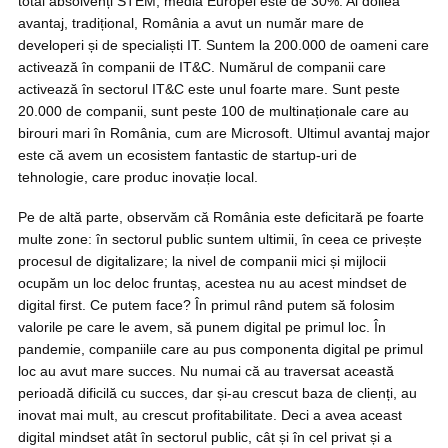
total absolvenți STEM, media Europei este de 30%. Al doilea
avantaj, tradițional, România a avut un număr mare de
developeri și de specialiști IT. Suntem la 200.000 de oameni care
activează în companii de IT&C. Numărul de companii care
activează în sectorul IT&C este unul foarte mare. Sunt peste
20.000 de companii, sunt peste 100 de multinaționale care au
birouri mari în România, cum are Microsoft. Ultimul avantaj major
este că avem un ecosistem fantastic de startup-uri de
tehnologie, care produc inovație local.
Pe de altă parte, observăm că România este deficitară pe foarte
multe zone: în sectorul public suntem ultimii, în ceea ce privește
procesul de digitalizare; la nivel de companii mici și mijlocii
ocupăm un loc deloc fruntaș, acestea nu au acest mindset de
digital first. Ce putem face? În primul rând putem să folosim
valorile pe care le avem, să punem digital pe primul loc. În
pandemie, companiile care au pus componenta digital pe primul
loc au avut mare succes. Nu numai că au traversat această
perioadă dificilă cu succes, dar și-au crescut baza de clienți, au
inovat mai mult, au crescut profitabilitate. Deci a avea aceast
digital mindset atât în sectorul public, cât și în cel privat și a