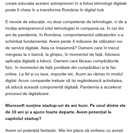
crește educația acestor antreprenori în a folosi tehnologii digitale
poate fi cheia în a transforma România în digital hub.
E nevoie de educație, nu doar competențe de tehnologie, ci de a
învăța antreprenorul rolul tehnologiei în compania sa. În cei doi
ani de pandemie, în România, comportamentul utilizatorilor s-a
schimbat fundamental. Avem peste 4 milioane de utilizatori noi
de servicii digitale. Asta ce înseamnă? Oameni care în trecut
mergeau la o bancă, la ghișeu, în momentul de față, folosesc
aplicația digitală a băncii. Oameni care făceau cumpărăturile
fizic, în momentul de față jumătate din cumpărături și le fac
online. La fel și cu taxe, impozite etc. Acum au rămas în modul
digital. Acum companiile trebuie să își regândească activitatea,
să aducă această componentă digitală. Pandemia a accelerat
procesul de digitalizare.
Microsoft susține startup-uri de ani buni. Pe unul dintre ele
de 10 ani și a ajuns foarte departe. Avem potențial la
capitolul startup?
Avem un potențial fantastic. Mie îmi place să vorbesc cu acești