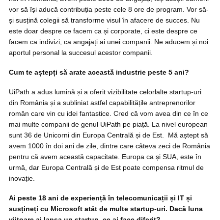
vor să își aducă contribuția peste cele 8 ore de program. Vor să-
și susțină colegii să transforme visul în afacere de succes. Nu
este doar despre ce facem ca și corporate, ci este despre ce
facem ca indivizi, ca angajați ai unei companii. Ne aducem și noi
aportul personal la succesul acestor companii.
Cum te aștepți să arate această industrie peste 5 ani?
UiPath a adus lumină și a oferit vizibilitate celorlalte startup-uri
din România și a subliniat astfel capabilitățile antreprenorilor
român care vin cu idei fantastice. Cred că vom avea din ce în ce
mai multe companii de genul UiPath pe piață. La nivel european
sunt 36 de Unicorni din Europa Centrală și de Est. Mă aștept să
avem 1000 în doi ani de zile, dintre care câteva zeci de România
pentru că avem această capacitate. Europa ca și SUA, este în
urmă, dar Europa Centrală și de Est poate compensa ritmul de
inovație.
Ai peste 18 ani de experiență în telecomunicații și IT și
susțineți cu Microsoft atât de multe startup-uri. Dacă luna
viitoare ai lansa un startup, ce ai face diferit?