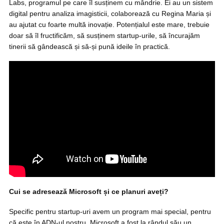
Labs, programul pe care îl susținem cu mândrie. Ei au un sistem
digital pentru analiza imagisticii, colaborează cu Regina Maria și
au ajutat cu foarte multă inovație. Potențialul este mare, trebuie
doar să îl fructificăm, să susținem startup-urile, să încurajăm
tinerii să gândească și să-și pună ideile în practică.
Cui se adresează Microsoft și ce planuri aveți?
Specific pentru startup-uri avem un program mai special, pentru
că este în ADN-ul nostru, Microsoft a fost la rândul său un