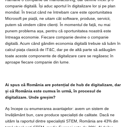
companie digitală. Își aduc aportul în digitalizare lor și pe plan
mondial. În trecut când ne întrebam care este oportunitatea
Microsoft pe piață, ne uitam cât software, produse, servicii,
putem să vindem către clienți. În momentul de față, nu mai
punem problema așa, pentru că oportunitatea noastră este
întreaga economie. Fiecare companie devine o companie
digitală. Acum când gândim economia digitală trebuie să luăm în
calcul piața clasică de IT&C, dar pe de altă parte să adăugăm
toate aceste componente de digitalizare care se regăsesc în
aproape fiecare companie din lume.
Ai spus că România are potențial de hub de digitalizare, dar
și că România este cumva în urmă, în procesul de
digitalizare. Unde greșim?
Aș începe cu enumerarea avantajelor: avem un sistem de
învățământ bun, care produce specialiști de calitate. Dacă ne
uităm la raportul dintre specialiștii STEM, România are 43% din