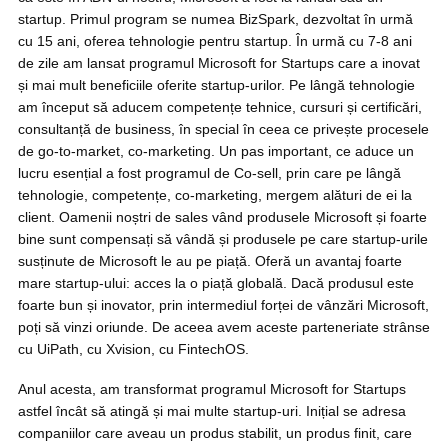
startup. Primul program se numea BizSpark, dezvoltat în urmă
cu 15 ani, oferea tehnologie pentru startup. În urmă cu 7-8 ani
de zile am lansat programul Microsoft for Startups care a inovat
și mai mult beneficiile oferite startup-urilor. Pe lângă tehnologie
am început să aducem competențe tehnice, cursuri și certificări,
consultanță de business, în special în ceea ce privește procesele
de go-to-market, co-marketing. Un pas important, ce aduce un
lucru esențial a fost programul de Co-sell, prin care pe lângă
tehnologie, competențe, co-marketing, mergem alături de ei la
client. Oamenii noștri de sales vând produsele Microsoft și foarte
bine sunt compensați să vândă și produsele pe care startup-urile
susținute de Microsoft le au pe piață. Oferă un avantaj foarte
mare startup-ului: acces la o piață globală. Dacă produsul este
foarte bun și inovator, prin intermediul forței de vânzări Microsoft,
poți să vinzi oriunde. De aceea avem aceste parteneriate strânse
cu UiPath, cu Xvision, cu FintechOS.
Anul acesta, am transformat programul Microsoft for Startups
astfel încât să atingă și mai multe startup-uri. Inițial se adresa
companiilor care aveau un produs stabilit, un produs finit, care