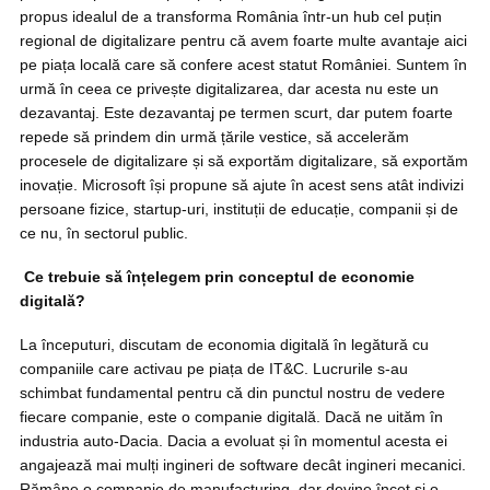
propus idealul de a transforma România într-un hub cel puțin
regional de digitalizare pentru că avem foarte multe avantaje aici
pe piața locală care să confere acest statut României. Suntem în
urmă în ceea ce privește digitalizarea, dar acesta nu este un
dezavantaj. Este dezavantaj pe termen scurt, dar putem foarte
repede să prindem din urmă țările vestice, să accelerăm
procesele de digitalizare și să exportăm digitalizare, să exportăm
inovație. Microsoft își propune să ajute în acest sens atât indivizi
persoane fizice, startup-uri, instituții de educație, companii și de
ce nu, în sectorul public.
Ce trebuie să înțelegem prin conceptul de economie
digitală?
La începuturi, discutam de economia digitală în legătură cu
companiile care activau pe piața de IT&C. Lucrurile s-au
schimbat fundamental pentru că din punctul nostru de vedere
fiecare companie, este o companie digitală. Dacă ne uităm în
industria auto-Dacia. Dacia a evoluat și în momentul acesta ei
angajează mai mulți ingineri de software decât ingineri mecanici.
Rămâne o companie de manufacturing, dar devine încet și o