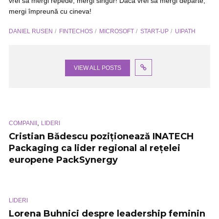
vrei să mergi repede, mergi singur! Dacă vrei să mergi departe,
mergi împreună cu cineva!
DANIEL RUSEN
FINTECHOS
MICROSOFT
START-UP
UIPATH
VIEW ALL POSTS
,
COMPANII
LIDERI
Cristian Bădescu poziționează INATECH
Packaging ca lider regional al rețelei
europene PackSynergy
LIDERI
Lorena Buhnici despre leadership feminin