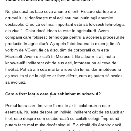
Nu știu dacă aș face ceva anume diferit. Fiecare startup are
drumul lui și depășește mai agil sau mai puțin agil anumite
obstacole. Cred că cel mai important este să folosești tehnologia
din ziua 1. Chiar dacă ideea ta este în agricultură. Avem
companii care folosesc tehnologia pentru a accelera procesul de
producție în agricultură. Aș apela întotdeauna la experți, fie că
vorbim de VC-uri, fie că discutăm de corporații cum este
Microsoft. Avem o zicală în Microsoft: Be a learn-it-all, not a
know-it-all! Indiferent cât de sus ești, întotdeauna ai ceva de
învățat. Pot să am cea mai tare idee din lume, dar întotdeauna
aș asculta și de la alții ce ar face diferit, cum aș putea să scalez,
să evoluez.
Care a fost lecția care ți-a schimbat mindset-ul?
Primul lucru care îmi vine în minte ar fi: colaborarea este
esențială. Nu este despre un individ, indiferent cât de strălucit ar
fi el, este despre cum colaborează cu ceilalți colegi. Împreună
putem face mai multe decât singuri. E o zicală din Arabia: dacă