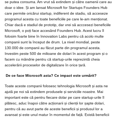
se putea consuma. Am vrut să extindem și către oamenii care au
doar o idee. Și am lansat Microsoft for Startups Founders Hub
care permite oricărui startup, indiferent de stadiu, să acceseze
programul acesta cu toate beneficiile pe care le-am menționat.
Chiar dacă e stadiul de prototip, dar vrei să acccesezi beneficiile
Microsoft, o poți face accesând Founders Hub. Acest lucru îl
folosim foarte bine în Innovation Labs pentru că acolo multe
companii sunt la început de drum. La nivel mondial, peste
130.000 de companii au făcut parte din programul acesta.
Investim peste 500 de milioane de dolari în acest program și o
facem cu mândrie pentru că startup-urile reprezintă cheia
accelerării proceselor de digitalizare în orice țară.
De ce face Microsoft asta? Ce impact este urmărit?
Toate aceste companii folosesc tehnologia Microsoft și asta ne
ajută pe noi să extindem produsele și serviciile noastre. Mai
important este că pentru fiecare dolar pe care startup-urile îl
plătesc, aduc înapoi către acționarii și clienții lor șapte dolari,
pentru că au avut parte de aceste beneficii și produsul lor a
avansat și este unul matur în momentul de față. Există beneficii