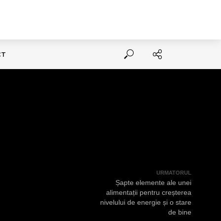
CT
URMATORUL
Șapte elemente ale unei
alimentații pentru creșterea
nivelului de energie și o stare
de bine