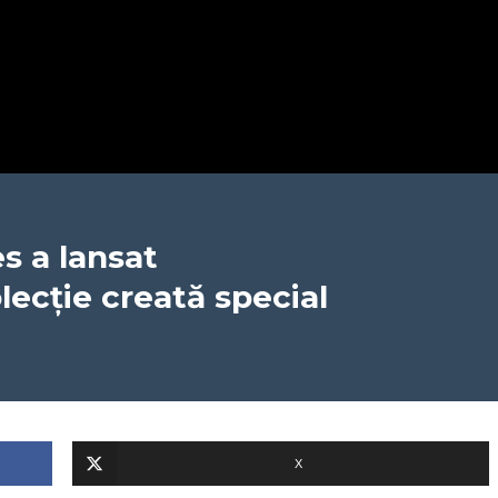
s a lansat
lecție creată special
X