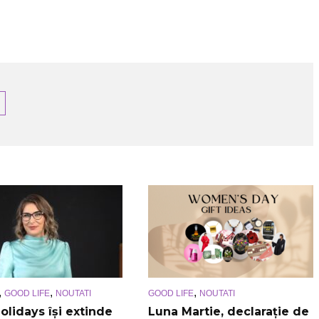
,
,
,
GOOD LIFE
NOUTATI
GOOD LIFE
NOUTATI
olidays își extinde
Luna Martie, declarație de