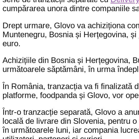
cumpărarea unora dintre companiile sal
Drept urmare, Glovo va achiziționa c
Muntenegru, Bosnia și Herțegovina, și
euro.
Achizițiile din Bosnia și Herțegovina, B
următoarele săptămâni, în urma îndeplini
În România, tranzacția va fi finalizată
platforme, foodpanda și Glovo, vor ope
Într-o tranzacție separată, Glovo a anu
locală de livrare din Slovenia, pentru 
în următoarele luni, iar compania lucr