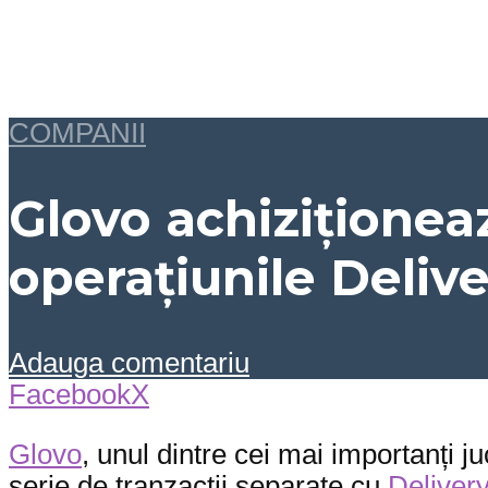
COMPANII
Glovo achiziţione
operațiunile Delive
Adauga comentariu
Facebook
X
Glovo
, unul dintre cei mai importanți j
serie de tranzacții separate cu
Deliver