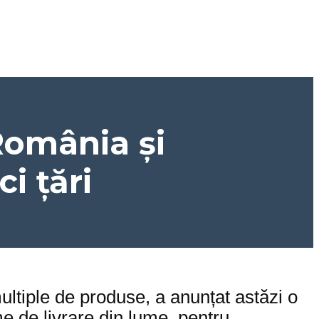
România și
i țări
multiple de produse, a anunțat astăzi o
me de livrare din lume, pentru