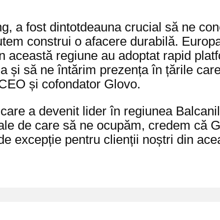
ng, a fost dintotdeauna crucial să ne c
 putem construi o afacere durabilă. Europ
in această regiune au adoptat rapid plat
ia și să ne întărim prezența în țările ca
, CEO și cofondator Glovo.
are a devenit lider în regiunea Balcanilo
nale de care să ne ocupăm, credem că Glo
e excepție pentru clienții noștri din ac