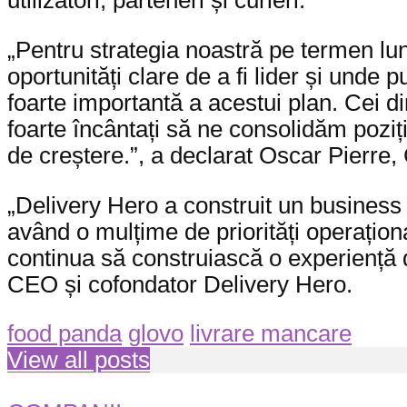
utilizatori, parteneri și curieri.
„Pentru strategia noastră pe termen lu
oportunități clare de a fi lider și unde
foarte importantă a acestui plan. Cei d
foarte încântați să ne consolidăm poziț
de creștere.”, a declarat Oscar Pierre
„Delivery Hero a construit un business c
având o mulțime de priorități operațio
continua să construiască o experiență d
CEO și cofondator Delivery Hero.
food panda
glovo
livrare mancare
View all posts