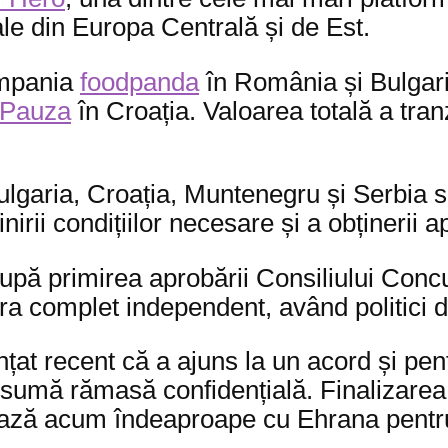
e din Europa Centrală și de Est.
ompania
foodpanda
în România și Bulgar
Pauza
în Croația. Valoarea totală a tran
ulgaria, Croația, Muntenegru și Serbia s
rii condițiilor necesare și a obținerii 
 după primirea aprobării Consiliului Conc
ra complet independent, având politici d
nțat recent că a ajuns la un acord și pe
o sumă rămasă confidențială. Finalizarea
ează acum îndeaproape cu Ehrana pentru a