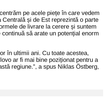
oncentrăm pe acele piețe în care vedem
a Centrală și de Est reprezintă o parte
formele de livrare la cerere și suntem
re continuă să arate un potențial enorm
r în ultimii ani. Cu toate acestea,
vo ar fi mai bine poziționat pentru a
eastă regiune.”, a spus Niklas Östberg,