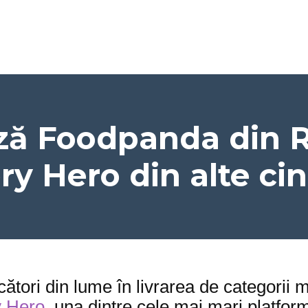
ază Foodpanda din 
ry Hero din alte cinc
ucători din lume în livrarea de categorii 
y Hero
, una dintre cele mai mari platfor