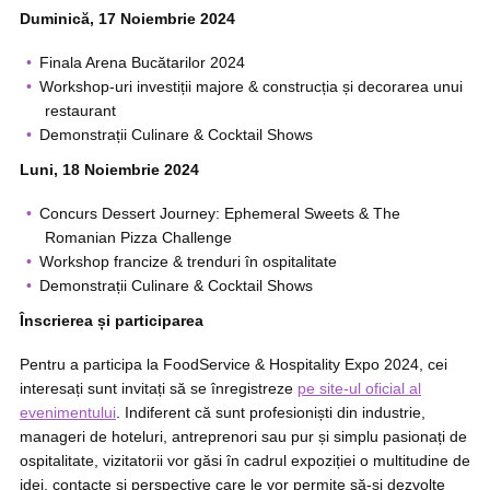
Duminică, 17 Noiembrie 2024
Finala Arena Bucătarilor 2024
Workshop-uri investiții majore & construcția și decorarea unui
restaurant
Demonstrații Culinare & Cocktail Shows
Luni, 18 Noiembrie 2024
Concurs Dessert Journey: Ephemeral Sweets & The
Romanian Pizza Challenge
Workshop francize & trenduri în ospitalitate
Demonstrații Culinare & Cocktail Shows
Înscrierea și participarea
Pentru a participa la FoodService & Hospitality Expo 2024, cei
interesați sunt invitați să se înregistreze
pe site-ul oficial al
evenimentului
. Indiferent că sunt profesioniști din industrie,
manageri de hoteluri, antreprenori sau pur și simplu pasionați de
ospitalitate, vizitatorii vor găsi în cadrul expoziției o multitudine de
idei, contacte și perspective care le vor permite să-și dezvolte