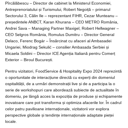
Pîrcălăbescu – Director de cabinet la Ministerul Economiei,
Antreprenoriatului și Turismului
,
Robert Negoiță – primarul
Sectorului 3, Călin Ile – reprezentant FIHR, Cezar Munteanu –
președintele ANBCT, Karan Khurana – CEO METRO România,
Andrei Sava – Managing Partner Maxigel, Robert Hellwagner –
CEO Selgros România, Romulus Dumitru – Director General
Delaco, Ferenc Bogár – Însărcinat cu afaceri al Ambasadei
Ungariei, Miodrag Sekulić – consilier Ambasada Serbiei și
Micaela Soldini – Director ICE Agenția Italiană pentru Comerț
Exterior – Biroul București.
Pentru vizitatori, FoodService & Hospitality Expo 2024 reprezintă
o oportunitate de interacțiune directă cu experți din domeniul
ospitalității, de a urmări demonstrații live și de a participa la o
serie de workshopuri care abordează subiecte de actualitate în
domeniu, pe lângă acces la expoziția de produse și echipamente
inovatoare care pot transforma și optimiza afacerile lor. În cadrul
celor patru pavilioane internaționale, vizitatorii vor explora
perspective globale și tendințe internaționale adaptate pieței
locale.