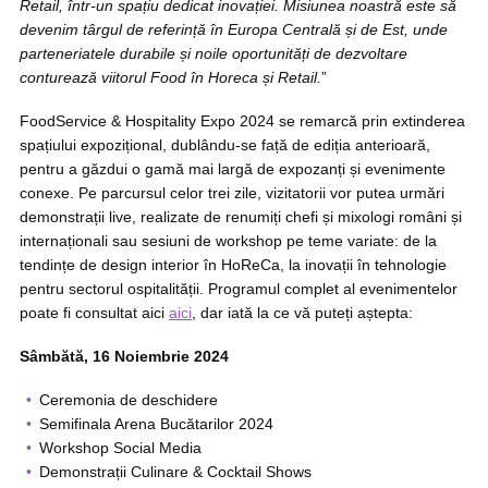
Retail, într-un spațiu dedicat inovației. Misiunea noastră este să
devenim târgul de referință în Europa Centrală și de Est, unde
parteneriatele durabile și noile oportunități de dezvoltare
conturează viitorul Food în Horeca și Retail.
”
FoodService & Hospitality Expo 2024 se remarcă prin extinderea
spațiului expozițional, dublându-se față de ediția anterioară,
pentru a găzdui o gamă mai largă de expozanți și evenimente
conexe. Pe parcursul celor trei zile, vizitatorii vor putea urmări
demonstrații live, realizate de renumiți chefi și mixologi români și
internaționali sau sesiuni de workshop pe teme variate: de la
tendințe de design interior în HoReCa, la inovații în tehnologie
pentru sectorul ospitalității. Programul complet al evenimentelor
poate fi consultat aici
aici
, dar iată la ce vă puteți aștepta:
Sâmbătă, 16 Noiembrie 2024
Ceremonia de deschidere
Semifinala Arena Bucătarilor 2024
Workshop Social Media
Demonstrații Culinare & Cocktail Shows