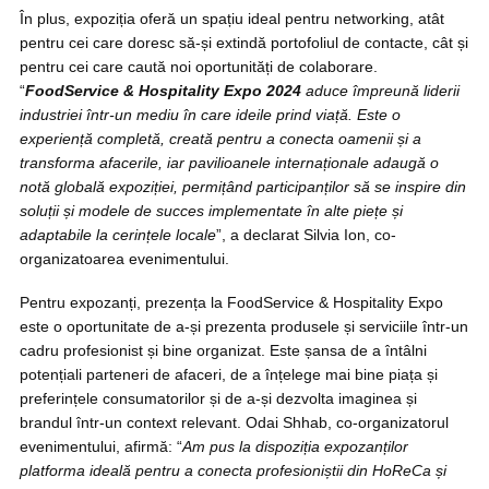
În plus, expoziția oferă un spațiu ideal pentru networking, atât
pentru cei care doresc să-și extindă portofoliul de contacte, cât și
pentru cei care caută noi oportunități de colaborare.
“
FoodService & Hospitality Expo 2024
aduce împreună liderii
industriei într-un mediu în care ideile prind viață. Este o
experiență completă, creată pentru a conecta oamenii și a
transforma afacerile, iar pavilioanele internaționale adaugă o
notă globală expoziției, permițând participanților să se inspire din
soluții și modele de succes implementate în alte piețe și
adaptabile la cerințele locale
”, a declarat Silvia Ion, co-
organizatoarea evenimentului.
Pentru expozanți, prezența la FoodService & Hospitality Expo
este o oportunitate de a-și prezenta produsele și serviciile într-un
cadru profesionist și bine organizat. Este șansa de a întâlni
potențiali parteneri de afaceri, de a înțelege mai bine piața și
preferințele consumatorilor și de a-și dezvolta imaginea și
brandul într-un context relevant. Odai Shhab, co-organizatorul
evenimentului, afirmă: “
Am pus la dispoziția expozanților
platforma ideală pentru a conecta profesioniștii din HoReCa și