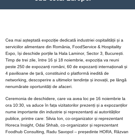
Cea mai așteptată expoziție dedicată industriei ospitalității și a
serviciilor alimentare din România, FoodService & Hospitality
Expo, își deschide porțile la Hala Laminor, Sector 3, București.
Timp de trei zile, între 16 și 18 noiembrie, expoziția va reuni
peste 250 de expozanți români, 60 de expozanți internaționali și
4 pavilioane de țară, constituind o platformă inedită de
networking, descoperire a ultimelor tendințe și inovații, pe lângă
nenumărate oportunități de afaceri.
Ceremonia de deschidere, care va avea loc pe 16 noiembrie la
ora 10:30, va aduce în fața vizitatorilor prezenți și a expozanților
nume importante din industrie și reprezentanți ai autorităților
publice, printre care: Silvia Ion, co-organizator și reprezentant
Horeca Insight, Odai Shhab, co-organizator și reprezentant
Foodhub Consulting, Radu Savopol – președinte HORA, Răzvan