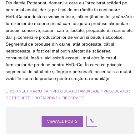
Din datele Rottaprint, domeniile care au înregistrat scăderi pe
parcursul anului, dar și pe final de an rămân în continuare
HoReCa și industria evenimentelor, influențând astfel și vânzările
furnizorilor de materie primă care asigurau produse alimentare
precum conserve, sosuri, carne, lactate, preparate din carne etc,
dar și comenzile producătorilor de vinuri și băuturi alcoolice.
Segmentul de produse din carne, atât procesate, cât și
neprocesate, a fost cel mai puțin afectat de scăderea
consumului, însă și aici există excepții, mai ales în cazul
furnizorilor de produse pentru HoReCa. În ceea ce privește
segmentul de sănătate și îngrijire personală, accentul s-a mutat
vizibil în zona de produse pentru creșterea imunității.
CRISTI NECHITA-ROTTA
PRODUCATOR AMBALAJE
PRODUCATOR
DE ETICHETE
ROTTAPRINT
TIPOGRAFIE
VIEW ALL POSTS