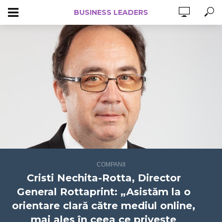
BUSINESS LEADERS
COMPANII
Cristi Nechita-Rotta, Director
General Rottaprint: „Asistăm la o
orientare clară către mediul online,
mai ales în ceea ce privește