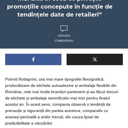
promoțiile concepute în funcție de
tendințele date de retaileri“
ADAUGA
COMENTARIU
Potrivit Rottaprint, cea mai mare tipografie flexografică
producătoare de etichete autoadezive și ambalaje flexibile din
România, cele mai multe branduri partenere și-au făcut stocuri
de etichete și ambalaje semnificativ mai mici pentru finalul
acestui an. În acest sens, compania observă o tendință de
precauție și siguranță din partea acestora, comparativ cu
aceeași perioadă a anilor trecuți, din cauza lipsei de
predictibilitate a vânzărilor.