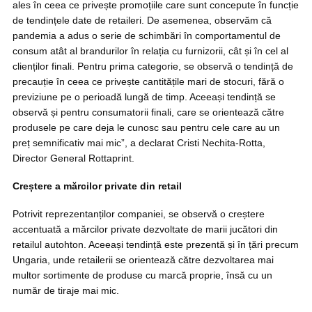
ales în ceea ce privește promoțiile care sunt concepute în funcție
de tendințele date de retaileri. De asemenea, observăm că
pandemia a adus o serie de schimbări în comportamentul de
consum atât al brandurilor în relația cu furnizorii, cât și în cel al
clienților finali. Pentru prima categorie, se observă o tendință de
precauție în ceea ce privește cantitățile mari de stocuri, fără o
previziune pe o perioadă lungă de timp. Aceeași tendință se
observă și pentru consumatorii finali, care se orientează către
produsele pe care deja le cunosc sau pentru cele care au un
preț semnificativ mai mic”, a declarat Cristi Nechita-Rotta,
Director General Rottaprint.
Creștere a mărcilor private din retail
Potrivit reprezentanților companiei, se observă o creștere
accentuată a mărcilor private dezvoltate de marii jucători din
retailul autohton. Aceeași tendință este prezentă și în țări precum
Ungaria, unde retailerii se orientează către dezvoltarea mai
multor sortimente de produse cu marcă proprie, însă cu un
număr de tiraje mai mic.