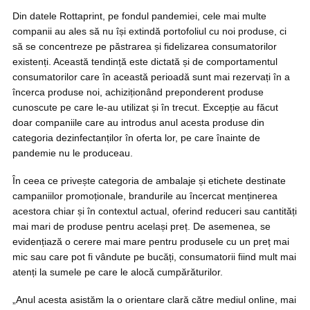
Din datele Rottaprint, pe fondul pandemiei, cele mai multe
companii au ales să nu își extindă portofoliul cu noi produse, ci
să se concentreze pe păstrarea și fidelizarea consumatorilor
existenți. Această tendință este dictată și de comportamentul
consumatorilor care în această perioadă sunt mai rezervați în a
încerca produse noi, achiziționând preponderent produse
cunoscute pe care le-au utilizat și în trecut. Excepție au făcut
doar companiile care au introdus anul acesta produse din
categoria dezinfectanților în oferta lor, pe care înainte de
pandemie nu le produceau.
În ceea ce privește categoria de ambalaje și etichete destinate
campaniilor promoționale, brandurile au încercat menținerea
acestora chiar și în contextul actual, oferind reduceri sau cantități
mai mari de produse pentru același preț. De asemenea, se
evidențiază o cerere mai mare pentru produsele cu un preț mai
mic sau care pot fi vândute pe bucăți, consumatorii fiind mult mai
atenți la sumele pe care le alocă cumpărăturilor.
„Anul acesta asistăm la o orientare clară către mediul online, mai